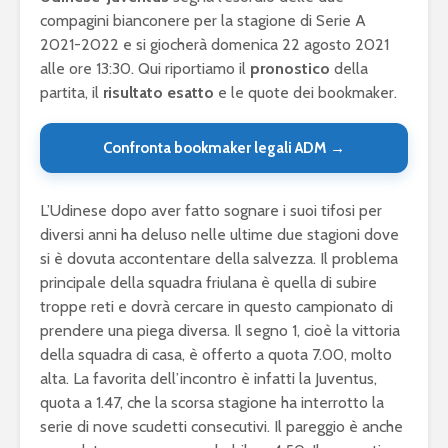
compagini bianconere per la stagione di Serie A
2021-2022 e si giocherà domenica 22 agosto 2021
alle ore 13:30. Qui riportiamo il
pronostico
della
partita, il
risultato esatto
e le quote dei bookmaker.
Confronta bookmaker legali ADM →
L’Udinese dopo aver fatto sognare i suoi tifosi per
diversi anni ha deluso nelle ultime due stagioni dove
si è dovuta accontentare della salvezza. Il problema
principale della squadra friulana è quella di subire
troppe reti e dovrà cercare in questo campionato di
prendere una piega diversa. Il segno 1, cioè la vittoria
della squadra di casa, è offerto a quota 7.00, molto
alta. La favorita dell’incontro è infatti la Juventus,
quota a 1.47, che la scorsa stagione ha interrotto la
serie di nove scudetti consecutivi. Il pareggio è anche