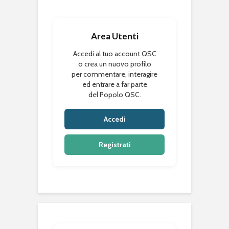
Area Utenti
Accedi al tuo account QSC
o crea un nuovo profilo
per commentare, interagire
ed entrare a far parte
del Popolo QSC.
Accedi
Registrati