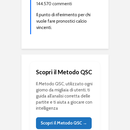
144.570 commenti
Il punto di riferimento per chi
vuole fare pronostici calcio
vincenti.
Scopri il Metodo QSC
Il Metodo QSC, utilizzato ogni
giorno da migliaia di utenti, ti
guida all’analisi corretta delle
partite e ti aiuta a giocare con
intelligenza
Scopri il Metodo QSC →