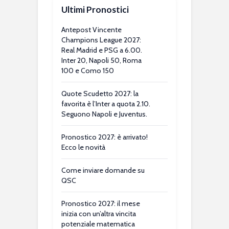
Ultimi Pronostici
Antepost Vincente
Champions League 2027:
Real Madrid e PSG a 6.00.
Inter 20, Napoli 50, Roma
100 e Como 150
Quote Scudetto 2027: la
favorita è l’Inter a quota 2.10.
Seguono Napoli e Juventus.
Pronostico 2027: è arrivato!
Ecco le novità
Come inviare domande su
QSC
Pronostico 2027: il mese
inizia con un’altra vincita
potenziale matematica