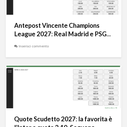
Antepost Vincente Champions
League 2027: Real Madrid e PSG...
Inserisci commento
Quote Scudetto 2027: la favorita è