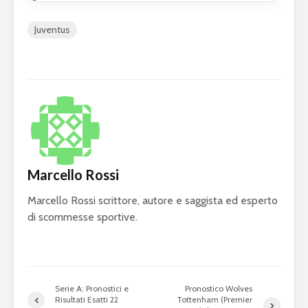
Juventus
Marcello Rossi
Marcello Rossi scrittore, autore e saggista ed esperto
di scommesse sportive.
Serie A: Pronostici e
Pronostico Wolves
Risultati Esatti 22
Tottenham (Premier