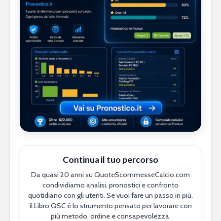
Continua il tuo percorso
Da quasi 20 anni su QuoteScommesseCalcio.com
condividiamo analisi, pronostici e confronto
quotidiano con gli utenti. Se vuoi fare un passo in più,
il Libro QSC è lo strumento pensato per lavorare con
più metodo, ordine e consapevolezza.