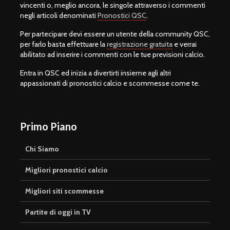
vincenti o, meglio ancora, le singole attraverso i commenti
negli articoli denominati
Pronostici QSC
.
Per partecipare devi essere un utente della community QSC,
per farlo basta effettuare la
registrazione gratuita
e verrai
abilitato ad inserire i commenti con le tue previsioni calcio.
Entra in QSC ed inizia a divertirti insieme agli altri
appassionati di pronostici calcio e scommesse come te.
Primo Piano
Chi Siamo
Migliori pronostici calcio
Migliori siti scommesse
Partite di oggi in TV