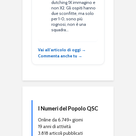
dutching 1X immagino e
non X2. Gli ospiti hanno
due sconfitte, ma solo
per 1-0, sono più
rognosi, non è una
squadra…
Vai all’articolo di oggi →
Commenta anche tu →
I Numeri del Popolo QSC
Online da 6.749+ giorni
19 anni di attività
3.818 articoli pubblicati