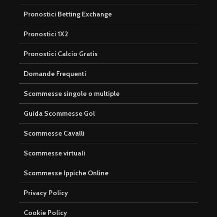
Pronostici Betting Exchange
Pronostici 1X2
Pronostici Calcio Gratis
Domande Frequenti
Scommesse singole o multiple
Guida Scommesse Gol
Scommesse Cavalli
Scommesse virtuali
Scommesse Ippiche Online
Privacy Policy
Cookie Policy