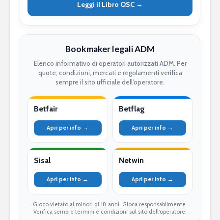
Leggi il Libro QSC →
Bookmaker legali ADM
Elenco informativo di operatori autorizzati ADM. Per
quote, condizioni, mercati e regolamenti verifica
sempre il sito ufficiale dell’operatore.
Betfair
Betflag
Apri per info →
Apri per info →
Sisal
Netwin
Apri per info →
Apri per info →
Gioco vietato ai minori di 18 anni. Gioca responsabilmente.
Verifica sempre termini e condizioni sul sito dell’operatore.