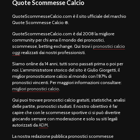
Quote Scommesse Calcio
QuoteScommesseCalcio.com è il sito ufficiale del marchio
Quote Scommesse Calcio ®.
QuoteScommesseCalcio.com è dal 2008 la migliore
community per chi ama il mondo dei pronostici,
scommesse, betting exchange. Qui trovi i
pronostici calcio
oggi
realizzati dai nostri professionisti.
Siamo online da 14 anni, tutti sono passati prima o poi per
noi. L’amministratore storico del sito è Giulio Giorgetti, il
miglior pronosticatore calcio al mondo con l’87% di
pronostici vincenti. Per maggiori informazioni consultare:
migliori pronostici calcio
.
Qui puoi trovare pronostici calcio gratuiti, statistiche, analisi
delle partite, pronostici studiati. Il nostro obiettivo è far
capire che con le scommesse sportive ci si può divertire
giocando sempre con moderazione e solo su siti legali
autorizzati da
ADM
.
La nostra redazione pubblica pronostici scommesse