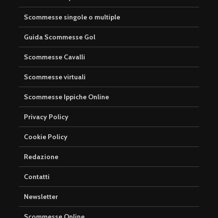
Scommesse singole o multiple
Guida Scommesse Gol
Scommesse Cavalli
Scommesse virtuali
Scommesse Ippiche Online
Privacy Policy
Cookie Policy
Redazione
Contatti
Newsletter
Scommesse Online