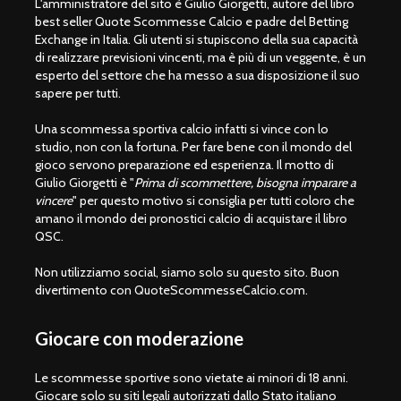
L'amministratore del sito è Giulio Giorgetti, autore del libro
best seller Quote Scommesse Calcio e padre del Betting
Exchange in Italia. Gli utenti si stupiscono della sua capacità
di realizzare previsioni vincenti, ma è più di un veggente, è un
esperto del settore che ha messo a sua disposizione il suo
sapere per tutti.
Una scommessa sportiva calcio infatti si vince con lo
studio, non con la fortuna. Per fare bene con il mondo del
gioco servono preparazione ed esperienza. Il motto di
Giulio Giorgetti è "
Prima di scommettere, bisogna imparare a
vincere
" per questo motivo si consiglia per tutti coloro che
amano il mondo dei pronostici calcio di acquistare il libro
QSC.
Non utilizziamo social, siamo solo su questo sito. Buon
divertimento con QuoteScommesseCalcio.com.
Giocare con moderazione
Le scommesse sportive sono vietate ai minori di 18 anni.
Giocare solo su siti legali autorizzati dallo Stato italiano