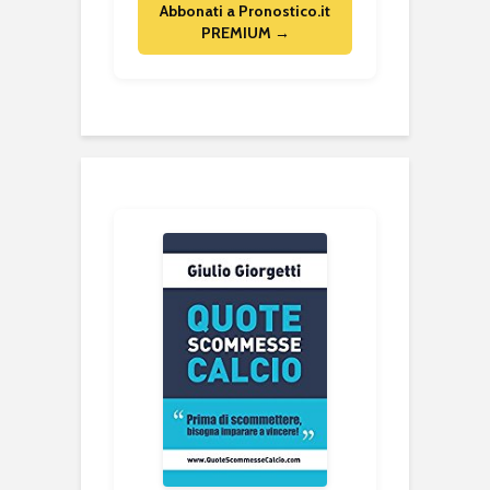
Abbonati a Pronostico.it
PREMIUM →