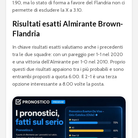
1.90, ma lo stato di forma a favore del Flandria non ci
permette di escludere la X a 3.10.
Risultati esatti Almirante Brown-
Flandria
In chiave risultati esatti valutiamo anche i precedenti
tra le due squadre: con un pareggio per 1-1 nel 2020
e una vittoria dell’Almirante per 1-0 nel 2010. Proprio
questi due risultati appaiono tra i più probabili e sono
entrambi proposti a quota 6.00. Il 2-1 è una terza
opzione interessante a 8.00 volte la posta.