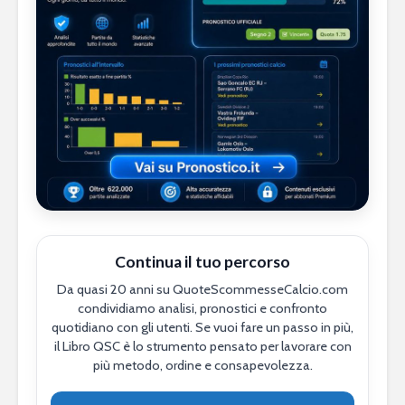
Continua il tuo percorso
Da quasi 20 anni su QuoteScommesseCalcio.com
condividiamo analisi, pronostici e confronto
quotidiano con gli utenti. Se vuoi fare un passo in più,
il Libro QSC è lo strumento pensato per lavorare con
più metodo, ordine e consapevolezza.