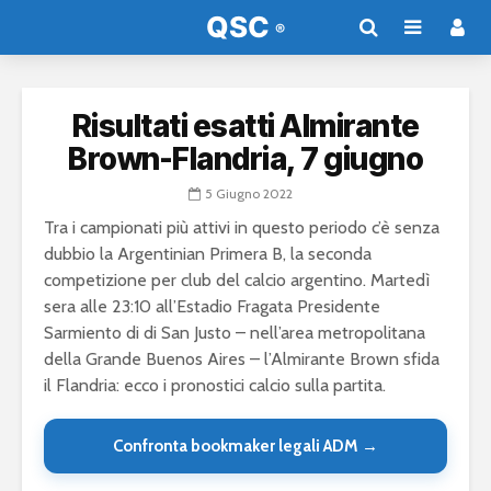
Risultati esatti Almirante
Brown-Flandria, 7 giugno
5 Giugno 2022
Tra i campionati più attivi in questo periodo c’è senza
dubbio la Argentinian Primera B, la seconda
competizione per club del calcio argentino. Martedì
sera alle 23:10 all’Estadio Fragata Presidente
Sarmiento di di San Justo – nell’area metropolitana
della Grande Buenos Aires – l’Almirante Brown sfida
il Flandria: ecco i pronostici calcio sulla partita.
Confronta bookmaker legali ADM →