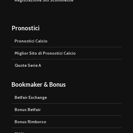
Pronostici
Pronostici Calcio
Miglior Sito di Pronostici Calcio
Quote Serie A
Bookmaker & Bonus
Betfair Exchange
Bonus Betfair
Bonus Rimborso