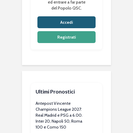
ed entrare a far parte
del Popolo QSC.
Accedi
Registrati
Ultimi Pronostici
Antepost Vincente
Champions League 2027:
Real Madrid e PSG a 6.00.
Inter 20, Napoli 50, Roma
100 e Como 150