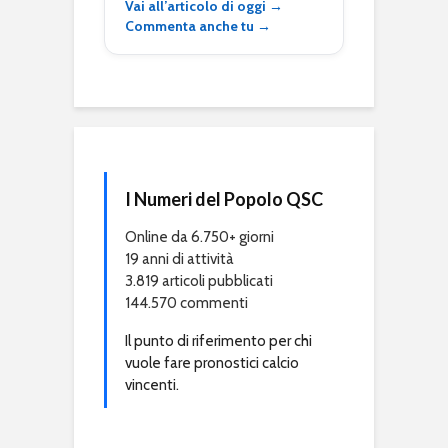
Vai all’articolo di oggi →
Commenta anche tu →
I Numeri del Popolo QSC
Online da 6.750+ giorni
19 anni di attività
3.819 articoli pubblicati
144.570 commenti
Il punto di riferimento per chi
vuole fare pronostici calcio
vincenti.