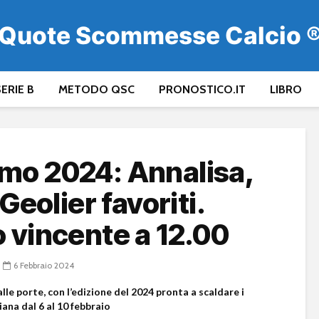
Quote Scommesse Calcio 
ERIE B
METODO QSC
PRONOSTICO.IT
LIBRO
mo 2024: Annalisa,
eolier favoriti.
vincente a 12.00
6 Febbraio 2024
lle porte, con l’edizione del 2024 pronta a scaldare i
iana dal 6 al 10 febbraio