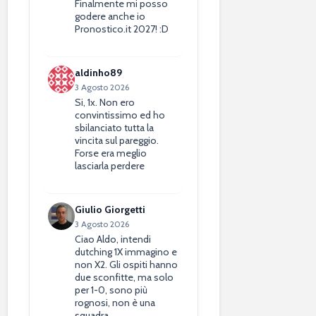
Finalmente mi posso
godere anche io
Pronostico.it 2027! :D
aldinho89
3 Agosto 2026
Si, 1x. Non ero
convintissimo ed ho
sbilanciato tutta la
vincita sul pareggio.
Forse era meglio
lasciarla perdere
Giulio Giorgetti
3 Agosto 2026
Ciao Aldo, intendi
dutching 1X immagino e
non X2. Gli ospiti hanno
due sconfitte, ma solo
per 1-0, sono più
rognosi, non è una
squadra…