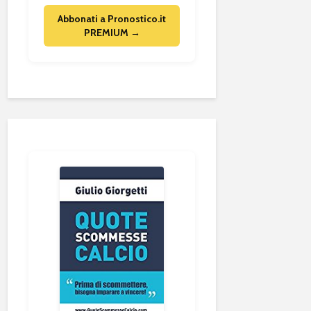
Abbonati a Pronostico.it
PREMIUM →