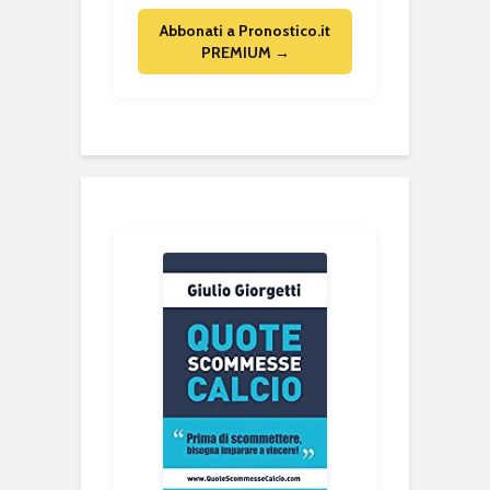
Abbonati a Pronostico.it
PREMIUM →