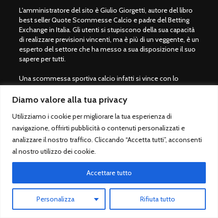
L'amministratore del sito è Giulio Giorgetti, autore del libro
best seller Quote Scommesse Calcio e padre del Betting
Exchange in Italia. Gli utenti si stupiscono della sua capacità
di realizzare previsioni vincenti, ma è più di un veggente, è un
esperto del settore che ha messo a sua disposizione il suo
sapere per tutti.
Una scommessa sportiva calcio infatti si vince con lo
studio, non con la fortuna. Per fare bene con il mondo del
gioco servono preparazione ed esperienza. Il motto di
Diamo valore alla tua privacy
Giulio Giorgetti è "
Prima di scommettere, bisogna imparare a
Utilizziamo i cookie per migliorare la tua esperienza di
vincere
" per questo motivo si consiglia per tutti coloro che
amano il mondo dei pronostici calcio di acquistare il libro
navigazione, offrirti pubblicità o contenuti personalizzati e
QSC.
analizzare il nostro traffico. Cliccando “Accetta tutti”, acconsenti
al nostro utilizzo dei cookie.
Non utilizziamo social, siamo solo su questo sito. Buon
divertimento con QuoteScommesseCalcio.com.
Accettare tutto
Giocare con moderazione
Personalizza
Rifiuta tutto
Le scommesse sportive sono vietate ai minori di 18 anni.