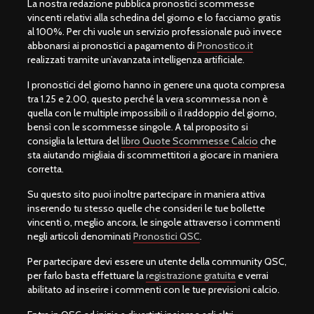
La nostra redazione pubblica pronostici scommesse
vincenti relativi alla schedina del giorno e lo facciamo gratis
al 100%. Per chi vuole un servizio professionale può invece
abbonarsi ai pronostici a pagamento di
Pronostico.it
realizzati tramite un’avanzata intelligenza artificiale.
I pronostici del giorno hanno in genere una quota compresa
tra 1.25 e 2.00, questo perché la vera scommessa non è
quella con le multiple impossibili o il raddoppio del giorno,
bensì con le scommesse singole. A tal proposito si
consiglia la lettura del
libro Quote Scommesse Calcio
che
sta aiutando migliaia di scommettitori a giocare in maniera
corretta.
Su questo sito puoi inoltre partecipare in maniera attiva
inserendo tu stesso quelle che consideri le tue bollette
vincenti o, meglio ancora, le singole attraverso i commenti
negli articoli denominati
Pronostici QSC
.
Per partecipare devi essere un utente della community QSC,
per farlo basta effettuare la
registrazione gratuita
e verrai
abilitato ad inserire i commenti con le tue previsioni calcio.