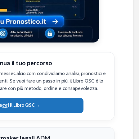
nua il tuo percorso
sseCalcio.com condividiamo analisi, pronostici e
nti. Se vuoi fare un passo in più, il Libro QSC è lo
are con più metodo, ordine e consapevolezza.
eggi il Libro QSC →
maker legali ADM