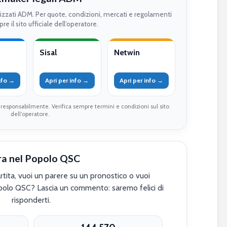
rizzati ADM. Per quote, condizioni, mercati e regolamenti
re il sito ufficiale dell’operatore.
Sisal
Netwin
info →
Apri per info →
Apri per info →
 responsabilmente. Verifica sempre termini e condizioni sul sito
dell’operatore.
ra nel Popolo QSC
tita, vuoi un parere su un pronostico o vuoi
polo QSC? Lascia un commento: saremo felici di
risponderti.