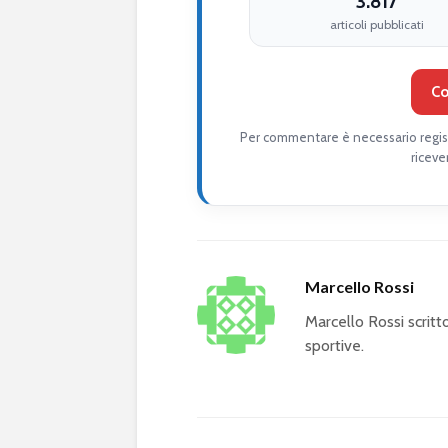
3.817
articoli pubblicati
Co
Per commentare è necessario regist
riceve
Marcello Rossi
Marcello Rossi scrit
sportive.