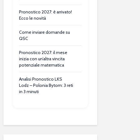
Pronostico 2027: è arrivato!
Ecco le novità
Come inviare domande su
QSC
Pronostico 2027: il mese
inizia con un’altra vincita
potenziale matematica
Analisi Pronostico LKS
Lodz – Polonia Bytom: 3 reti
in 3 minuti