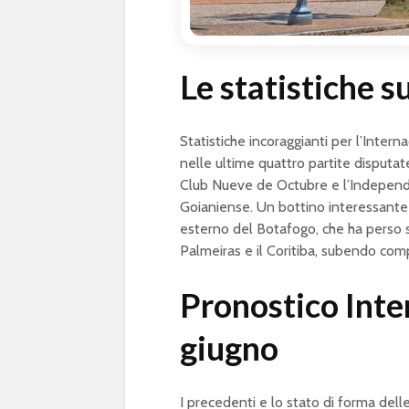
Le statistiche su
Statistiche incoraggianti per l’Inter
nelle ultime quattro partite disputate
Club Nueve de Octubre e l’Independie
Goianiense. Un bottino interessante
esterno del Botafogo, che ha perso s
Palmeiras e il Coritiba, subendo com
Pronostico Inte
giugno
I precedenti e lo stato di forma delle