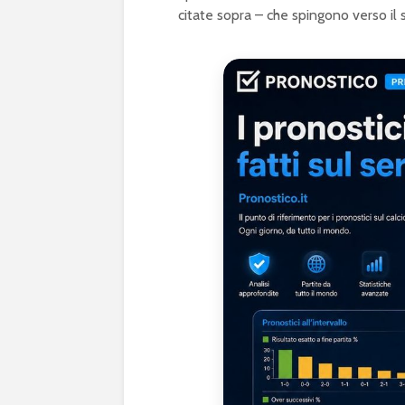
citate sopra – che spingono verso il 