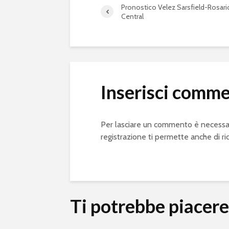
Pronostico Velez Sarsfield-Rosari
Central
Inserisci comm
Per lasciare un commento è necessa
registrazione ti permette anche di ri
Ti potrebbe piacer