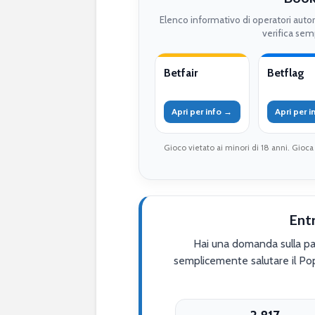
Elenco informativo di operatori auto
verifica semp
Betfair
Betflag
Apri per info →
Apri per 
Gioco vietato ai minori di 18 anni. Gioca
Ent
Hai una domanda sulla par
semplicemente salutare il Po