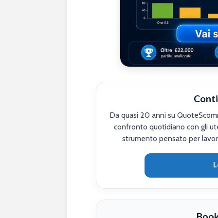
Conti
Da quasi 20 anni su QuoteScomme
confronto quotidiano con gli ute
strumento pensato per lavor
L
Book