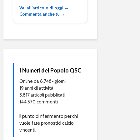
Vai all’articolo di oggi →
Commenta anche tu →
I Numeri del Popolo QSC
Online da 6.748+ giorni
19 anni di attività
3.817 articoli pubblicati
144.570 commenti
Il punto di riferimento per chi
vuole fare pronostici calcio
vincenti.