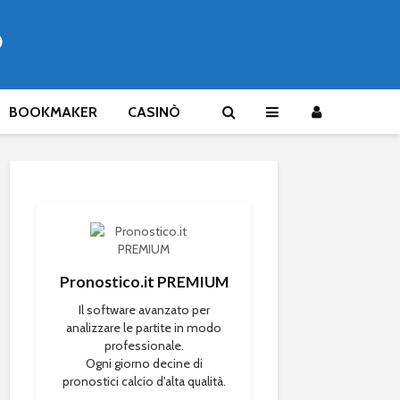
®
BOOKMAKER
CASINÒ
Pronostico.it PREMIUM
Il software avanzato per
analizzare le partite in modo
professionale.
Ogni giorno decine di
pronostici calcio d'alta qualità.