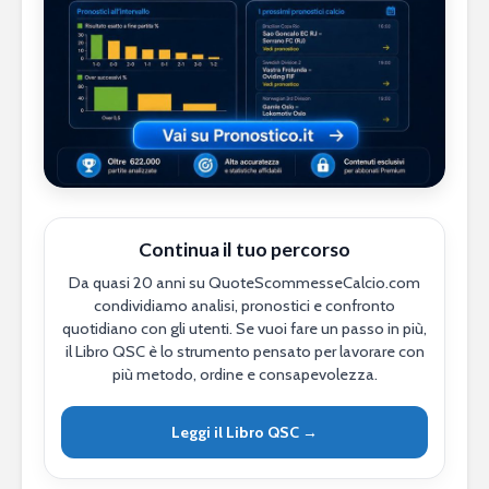
Continua il tuo percorso
Da quasi 20 anni su QuoteScommesseCalcio.com
condividiamo analisi, pronostici e confronto
quotidiano con gli utenti. Se vuoi fare un passo in più,
il Libro QSC è lo strumento pensato per lavorare con
più metodo, ordine e consapevolezza.
Leggi il Libro QSC →