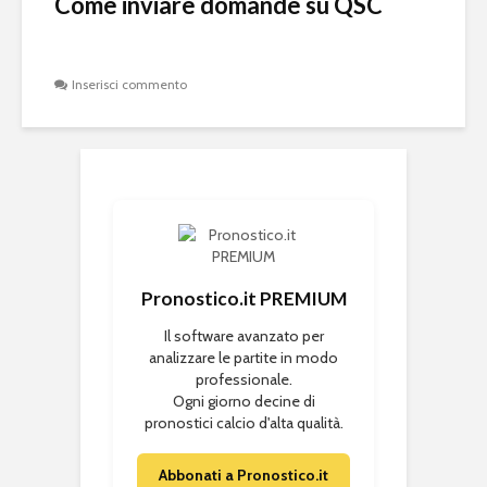
Come inviare domande su QSC
Inserisci commento
Pronostico.it PREMIUM
Il software avanzato per
analizzare le partite in modo
professionale.
Ogni giorno decine di
pronostici calcio d'alta qualità.
Abbonati a Pronostico.it