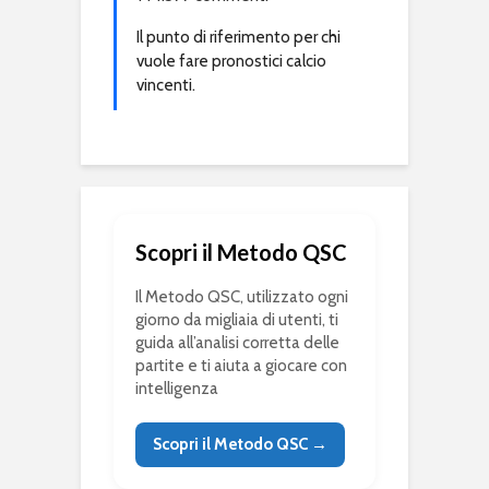
Il punto di riferimento per chi
vuole fare pronostici calcio
vincenti.
Scopri il Metodo QSC
Il Metodo QSC, utilizzato ogni
giorno da migliaia di utenti, ti
guida all’analisi corretta delle
partite e ti aiuta a giocare con
intelligenza
Scopri il Metodo QSC →