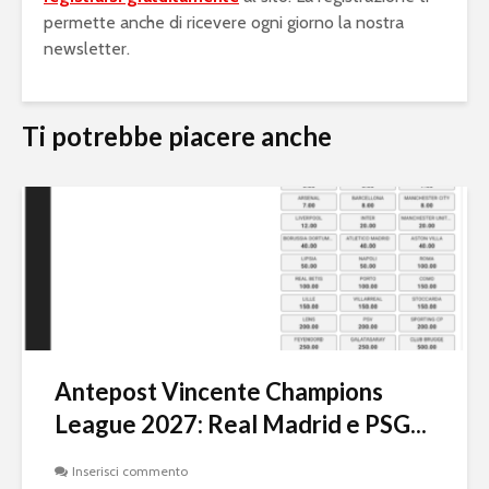
permette anche di ricevere ogni giorno la nostra
newsletter.
Ti potrebbe piacere anche
Antepost Vincente Champions
League 2027: Real Madrid e PSG...
Inserisci commento