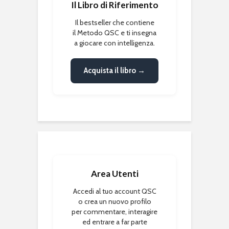
Il Libro di Riferimento
Il bestseller che contiene
il Metodo QSC e ti insegna
a giocare con intelligenza.
Acquista il libro →
Area Utenti
Accedi al tuo account QSC
o crea un nuovo profilo
per commentare, interagire
ed entrare a far parte