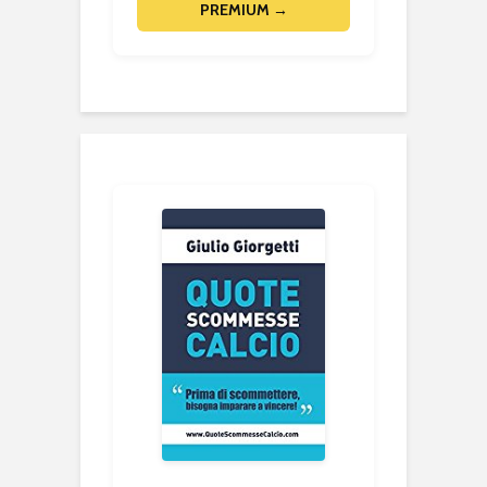
PREMIUM →