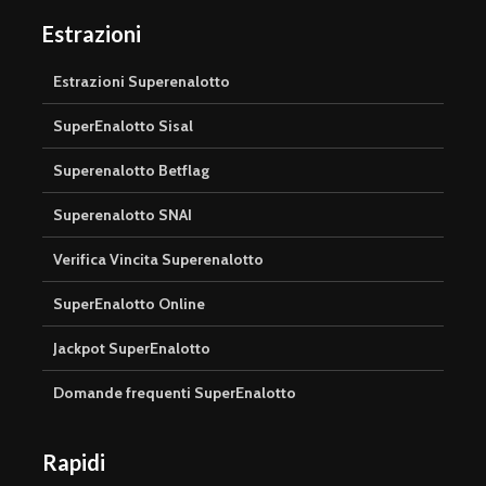
Estrazioni
Estrazioni Superenalotto
SuperEnalotto Sisal
Superenalotto Betflag
Superenalotto SNAI
Verifica Vincita Superenalotto
SuperEnalotto Online
Jackpot SuperEnalotto
Domande frequenti SuperEnalotto
Rapidi