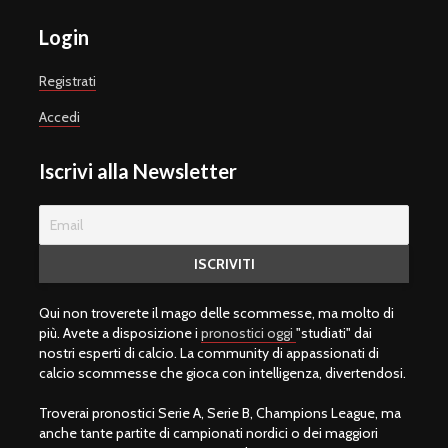
Login
Registrati
Accedi
Iscrivi alla Newsletter
Qui non troverete il mago delle scommesse, ma molto di
più. Avete a disposizione i
pronostici oggi
"studiati" dai
nostri esperti di calcio. La community di appassionati di
calcio scommesse che gioca con intelligenza, divertendosi.
Troverai pronostici Serie A, Serie B, Champions League, ma
anche tante partite di campionati nordici o dei maggiori