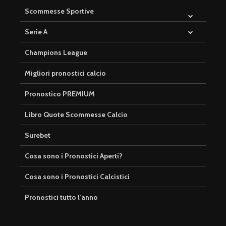
Scommesse Sportive
Serie A
Champions League
Migliori pronostici calcio
Pronostico PREMIUM
Libro Quote Scommesse Calcio
Surebet
Cosa sono i Pronostici Aperti?
Cosa sono i Pronostici Calcistici
Pronostici tutto l’anno