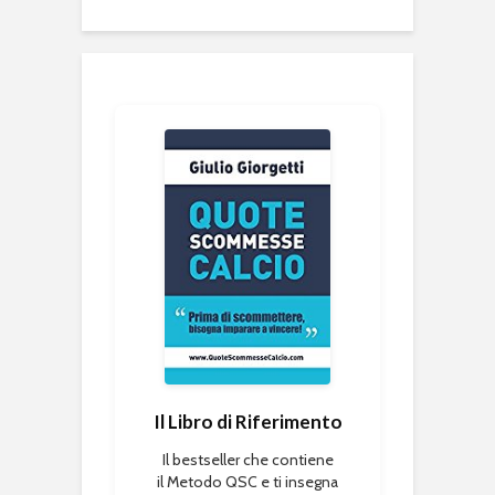
Il Libro di Riferimento
Il bestseller che contiene
il Metodo QSC e ti insegna