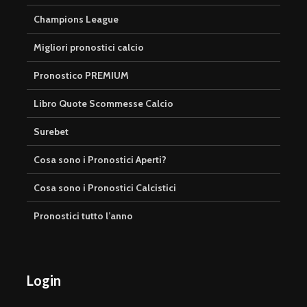
Champions League
Migliori pronostici calcio
Pronostico PREMIUM
Libro Quote Scommesse Calcio
Surebet
Cosa sono i Pronostici Aperti?
Cosa sono i Pronostici Calcistici
Pronostici tutto l’anno
Login