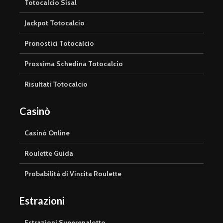
Totocalcio Sisal
Jackpot Totocalcio
Pronostici Totocalcio
Prossima Schedina Totocalcio
Risultati Totocalcio
Casinò
Casinò Online
Roulette Guida
Probabilità di Vincita Roulette
Estrazioni
Estrazioni Superenalotto