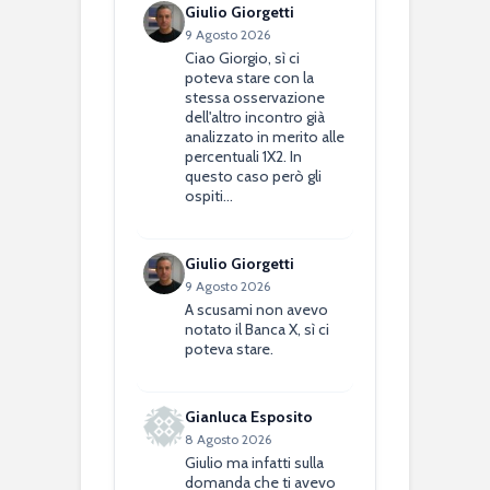
Giulio Giorgetti
9 Agosto 2026
Ciao Giorgio, sì ci
poteva stare con la
stessa osservazione
dell'altro incontro già
analizzato in merito alle
percentuali 1X2. In
questo caso però gli
ospiti…
Giulio Giorgetti
9 Agosto 2026
A scusami non avevo
notato il Banca X, sì ci
poteva stare.
Gianluca Esposito
8 Agosto 2026
Giulio ma infatti sulla
domanda che ti avevo