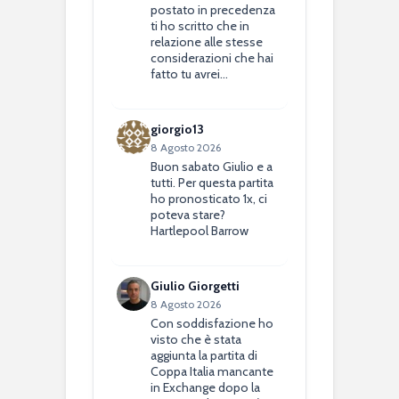
postato in precedenza
ti ho scritto che in
relazione alle stesse
considerazioni che hai
fatto tu avrei…
giorgio13
8 Agosto 2026
Buon sabato Giulio e a
tutti. Per questa partita
ho pronosticato 1x, ci
poteva stare?
Hartlepool Barrow
Giulio Giorgetti
8 Agosto 2026
Con soddisfazione ho
visto che è stata
aggiunta la partita di
Coppa Italia mancante
in Exchange dopo la