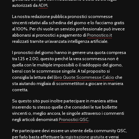
autorizzati da
ADM
.
La nostra redazione pubblica pronostici scommesse
vincenti relativi alla schedina del giorno e lo facciamo gratis
al 100%. Per chi vuole un servizio professionale può invece
abbonarsi ai pronostici a pagamento di
Pronostico.it
realizzati tramite un’avanzata intelligenza artificiale.
I pronostici del giorno hanno in genere una quota compresa
tra 1.25 e 2.00, questo perché la vera scommessa non è
quella con le multiple impossibili o il raddoppio del giorno,
bensì con le scommesse singole. A tal proposito si
consiglia la lettura del
libro Quote Scommesse Calcio
che
sta aiutando migliaia di scommettitori a giocare in maniera
corretta.
Su questo sito puoi inoltre partecipare in maniera attiva
inserendo tu stesso quelle che consideri le tue bollette
vincenti o, meglio ancora, le singole attraverso i commenti
negli articoli denominati
Pronostici QSC
.
Per partecipare devi essere un utente della community QSC,
per farlo basta effettuare la
registrazione gratuita
e verrai