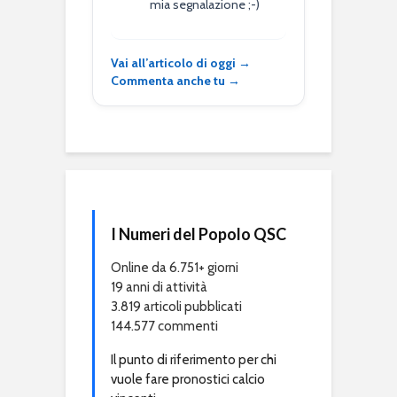
mia segnalazione ;-)
Vai all’articolo di oggi →
Commenta anche tu →
I Numeri del Popolo QSC
Online da 6.751+ giorni
19 anni di attività
3.819 articoli pubblicati
144.577 commenti
Il punto di riferimento per chi
vuole fare pronostici calcio