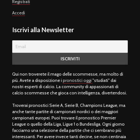
Registrati
Accedi
Iscrivi alla Newsletter
Qui non troverete il mago delle scommesse, ma molto di
più. Avete a disposizione i
pronostici oggi
"studiati" dai
nostri esperti di calcio. La community di appassionati di
calcio scommesse che gioca con intelligenza, divertendosi.
Troverai pronostici Serie A, Serie B, Champions League, ma
anche tante partite di campionati nordici o dei maggiori
campionati europei. Puoi trovare il pronostico Premier
League o quello della Liga, Ligue 1 o Bundesliga. Ogni giorno
facciamo una selezione della partite che ci sembrano più
interessanti. Per avere invece tanti decine, se non centinaia