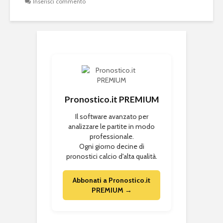
Inserisci commento
Pronostico.it PREMIUM
Il software avanzato per
analizzare le partite in modo
professionale.
Ogni giorno decine di
pronostici calcio d'alta qualità.
Abbonati a Pronostico.it
PREMIUM →