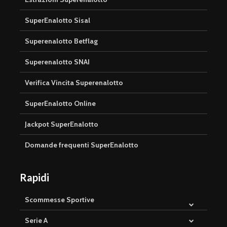
SuperEnalotto Sisal
Superenalotto Betflag
Superenalotto SNAI
Verifica Vincita Superenalotto
SuperEnalotto Online
Jackpot SuperEnalotto
Domande frequenti SuperEnalotto
Rapidi
Scommesse Sportive
Serie A