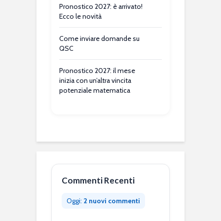
Pronostico 2027: è arrivato!
Ecco le novità
Come inviare domande su
QSC
Pronostico 2027: il mese
inizia con un’altra vincita
potenziale matematica
Commenti Recenti
Oggi:
2 nuovi commenti