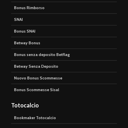
Bonus Rimborso
SNAI
Bonus SNAI
Betway Bonus
Bonus senza deposito Betflag
Betway Senza Deposito
Nuovo Bonus Scommesse
Bonus Scommesse Sisal
Totocalcio
Bookmaker Totocalcio