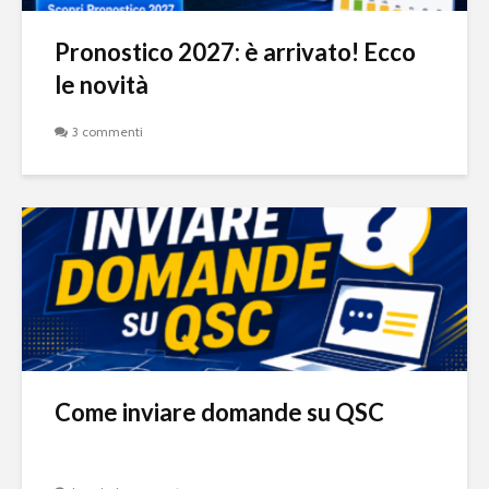
Pronostico 2027: è arrivato! Ecco
le novità
3 commenti
Come inviare domande su QSC