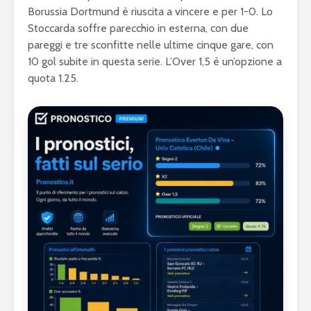
Borussia Dortmund è riuscita a vincere e per 1-0. Lo
Stoccarda soffre parecchio in esterna, con due
pareggi e tre sconfitte nelle ultime cinque gare, con
10 gol subite in questa serie. L’Over 1,5 è un’opzione a
quota 1.25.