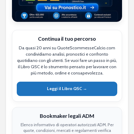
Continua il tuo percorso
Da quasi 20 anni su QuoteScommesseCalcio.com
condividiamo analisi, pronostici e confronto
quotidiano con gli utenti. Se vuoi fare un passo in più,
il Libro QSC è lo strumento pensato per lavorare con
più metodo, ordine e consapevolezza.
Leggi il Libro QSC →
Bookmaker legali ADM
Elenco informativo di operatori autorizzati ADM. Per
quote, condizioni, mercati e regolamenti verifica