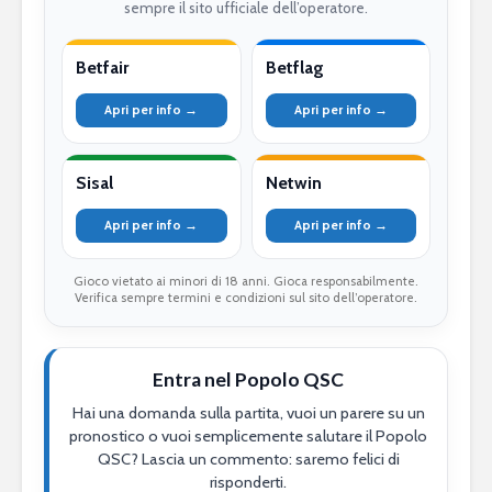
sempre il sito ufficiale dell’operatore.
Betfair
Betflag
Apri per info →
Apri per info →
Sisal
Netwin
Apri per info →
Apri per info →
Gioco vietato ai minori di 18 anni. Gioca responsabilmente.
Verifica sempre termini e condizioni sul sito dell’operatore.
Entra nel Popolo QSC
Hai una domanda sulla partita, vuoi un parere su un
pronostico o vuoi semplicemente salutare il Popolo
QSC? Lascia un commento: saremo felici di
risponderti.