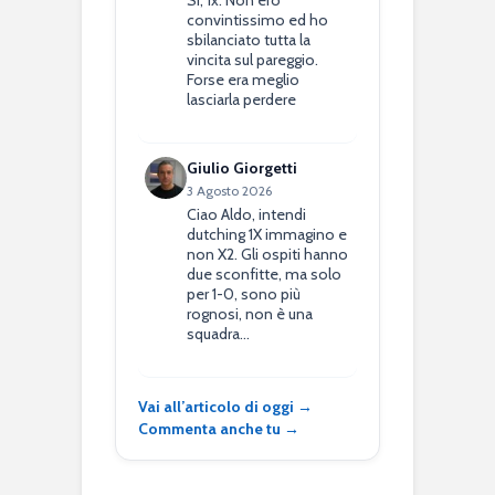
Si, 1x. Non ero
convintissimo ed ho
sbilanciato tutta la
vincita sul pareggio.
Forse era meglio
lasciarla perdere
Giulio Giorgetti
3 Agosto 2026
Ciao Aldo, intendi
dutching 1X immagino e
non X2. Gli ospiti hanno
due sconfitte, ma solo
per 1-0, sono più
rognosi, non è una
squadra…
Vai all’articolo di oggi →
Commenta anche tu →