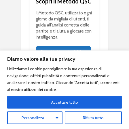
Scopri il Metodo QSC
Il Metodo QSC, utilizzato ogni
giorno da migliaia di utenti, ti
guida all’analisi corretta delle
partite e ti aiuta a giocare con
intelligenza
Scopri il Metodo QSC →
Diamo valore alla tua privacy
Utilizziamo i cookie per migliorare la tua esperienza di
navigazione, offrirti pubblicità o contenuti personalizzati e
analizzare il nostro traffico. Cliccando “Accetta tutti”, acconsenti
al nostro utilizzo dei cookie.
Accettare tutto
Quote Scommesse Calcio
Personalizza
Rifiuta tutto
QuoteScommesseCalcio.com è il sito ufficiale del marchio
Quote Scommesse Calcio ®.