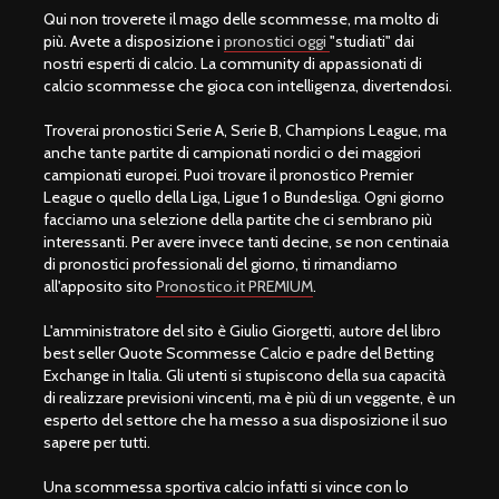
Qui non troverete il mago delle scommesse, ma molto di
più. Avete a disposizione i
pronostici oggi
"studiati" dai
nostri esperti di calcio. La community di appassionati di
calcio scommesse che gioca con intelligenza, divertendosi.
Troverai pronostici Serie A, Serie B, Champions League, ma
anche tante partite di campionati nordici o dei maggiori
campionati europei. Puoi trovare il pronostico Premier
League o quello della Liga, Ligue 1 o Bundesliga. Ogni giorno
facciamo una selezione della partite che ci sembrano più
interessanti. Per avere invece tanti decine, se non centinaia
di pronostici professionali del giorno, ti rimandiamo
all'apposito sito
Pronostico.it PREMIUM
.
L'amministratore del sito è Giulio Giorgetti, autore del libro
best seller Quote Scommesse Calcio e padre del Betting
Exchange in Italia. Gli utenti si stupiscono della sua capacità
di realizzare previsioni vincenti, ma è più di un veggente, è un
esperto del settore che ha messo a sua disposizione il suo
sapere per tutti.
Una scommessa sportiva calcio infatti si vince con lo