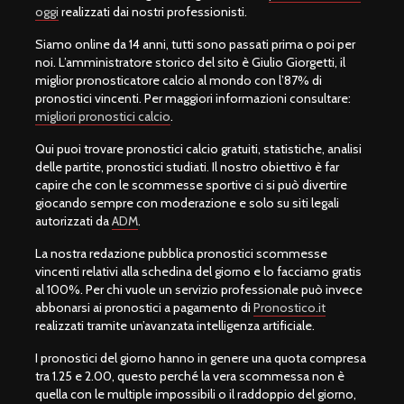
oggi
realizzati dai nostri professionisti.
Siamo online da 14 anni, tutti sono passati prima o poi per
noi. L’amministratore storico del sito è Giulio Giorgetti, il
miglior pronosticatore calcio al mondo con l’87% di
pronostici vincenti. Per maggiori informazioni consultare:
migliori pronostici calcio
.
Qui puoi trovare pronostici calcio gratuiti, statistiche, analisi
delle partite, pronostici studiati. Il nostro obiettivo è far
capire che con le scommesse sportive ci si può divertire
giocando sempre con moderazione e solo su siti legali
autorizzati da
ADM
.
La nostra redazione pubblica pronostici scommesse
vincenti relativi alla schedina del giorno e lo facciamo gratis
al 100%. Per chi vuole un servizio professionale può invece
abbonarsi ai pronostici a pagamento di
Pronostico.it
realizzati tramite un’avanzata intelligenza artificiale.
I pronostici del giorno hanno in genere una quota compresa
tra 1.25 e 2.00, questo perché la vera scommessa non è
quella con le multiple impossibili o il raddoppio del giorno,