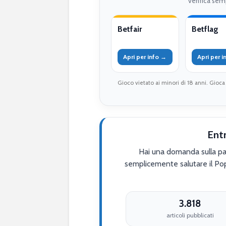
verifica semp
Betfair
Betflag
Apri per info →
Apri per 
Gioco vietato ai minori di 18 anni. Gioca
Ent
Hai una domanda sulla par
semplicemente salutare il Po
3.818
articoli pubblicati