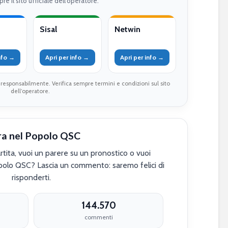
re il sito ufficiale dell’operatore.
Sisal
Netwin
info →
Apri per info →
Apri per info →
 responsabilmente. Verifica sempre termini e condizioni sul sito
dell’operatore.
ra nel Popolo QSC
tita, vuoi un parere su un pronostico o vuoi
polo QSC? Lascia un commento: saremo felici di
risponderti.
144.570
commenti