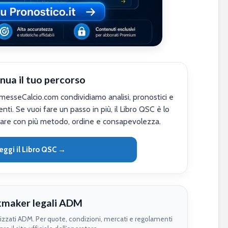
nua il tuo percorso
sseCalcio.com condividiamo analisi, pronostici e
nti. Se vuoi fare un passo in più, il Libro QSC è lo
are con più metodo, ordine e consapevolezza.
eggi il Libro QSC →
maker legali ADM
rizzati ADM. Per quote, condizioni, mercati e regolamenti