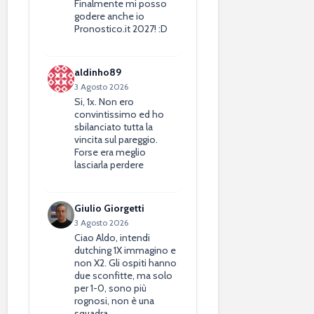
Finalmente mi posso
godere anche io
Pronostico.it 2027! :D
aldinho89
3 Agosto 2026
Si, 1x. Non ero
convintissimo ed ho
sbilanciato tutta la
vincita sul pareggio.
Forse era meglio
lasciarla perdere
Giulio Giorgetti
3 Agosto 2026
Ciao Aldo, intendi
dutching 1X immagino e
non X2. Gli ospiti hanno
due sconfitte, ma solo
per 1-0, sono più
rognosi, non è una
squadra…