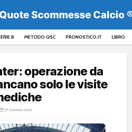
Quote Scommesse Calcio 
ERIE B
METODO QSC
PRONOSTICO.IT
LIBRO
nter: operazione da
ancano solo le visite
mediche
27 Gennaio 2022