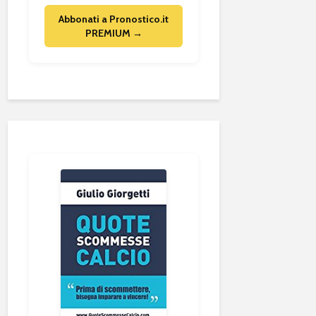
Abbonati a Pronostico.it
PREMIUM →