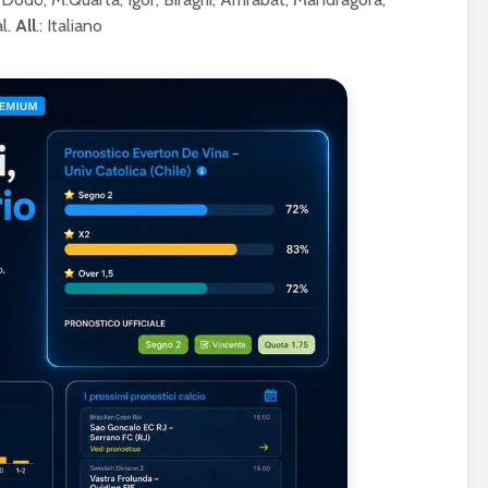
l.
All
.: Italiano