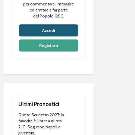
per commentare, interagire
ed entrare a far parte
del Popolo QSC.
Accedi
Registrati
Ultimi Pronostici
Quote Scudetto 2027: la
favorita è l’Inter a quota
2.10. Seguono Napoli e
Juventus.