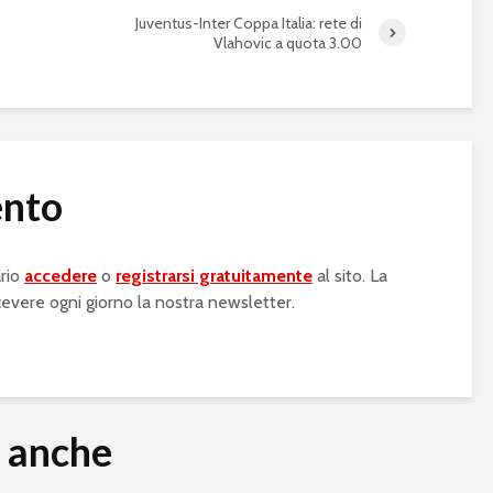
Juventus-Inter Coppa Italia: rete di
Vlahovic a quota 3.00
ento
rio
accedere
o
registrarsi gratuitamente
al sito. La
cevere ogni giorno la nostra newsletter.
e anche