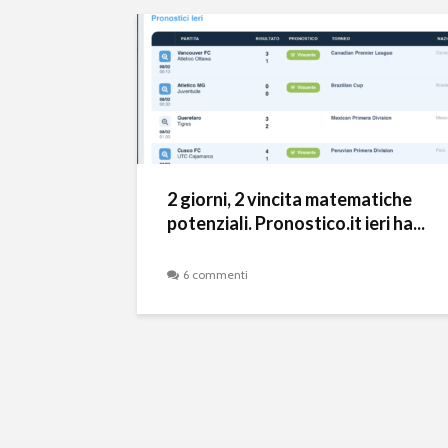
2 giorni, 2 vincita matematiche
potenziali. Pronostico.it ieri ha...
6 commenti