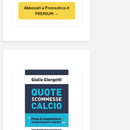
Abbonati a Pronostico.it
PREMIUM →