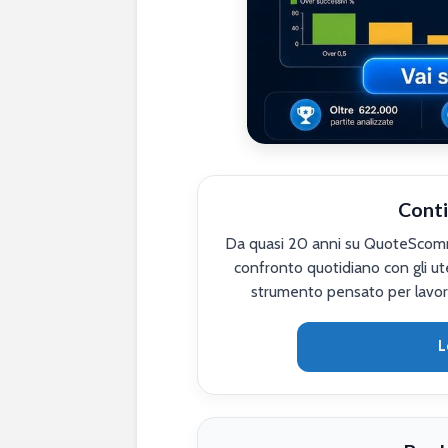
Conti
Da quasi 20 anni su QuoteScomme
confronto quotidiano con gli ute
strumento pensato per lavor
L