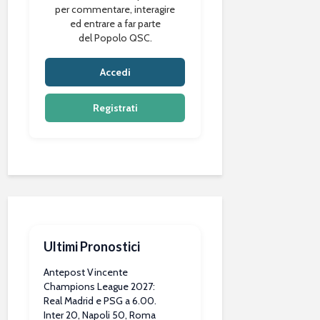
per commentare, interagire
ed entrare a far parte
del Popolo QSC.
Accedi
Registrati
Ultimi Pronostici
Antepost Vincente
Champions League 2027:
Real Madrid e PSG a 6.00.
Inter 20, Napoli 50, Roma