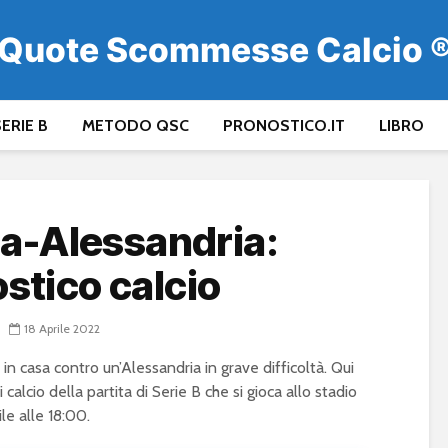
Quote Scommesse Calcio 
ERIE B
METODO QSC
PRONOSTICO.IT
LIBRO
la-Alessandria:
stico calcio
18 Aprile 2022
ia in casa contro un’Alessandria in grave difficoltà. Qui
 calcio della partita di Serie B che si gioca allo stadio
le alle 18:00.