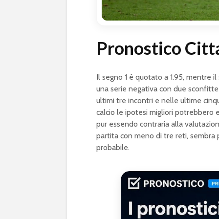
Pronostico Citt
Il segno 1 è quotato a 1.95, mentre il
una serie negativa con due sconfitte 
ultimi tre incontri e nelle ultime cin
calcio le ipotesi migliori potrebbero e
pur essendo contraria alla valutazio
partita con meno di tre reti, sembra p
probabile.