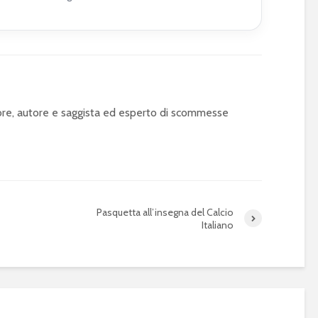
tore, autore e saggista ed esperto di scommesse
Pasquetta all’insegna del Calcio
Italiano