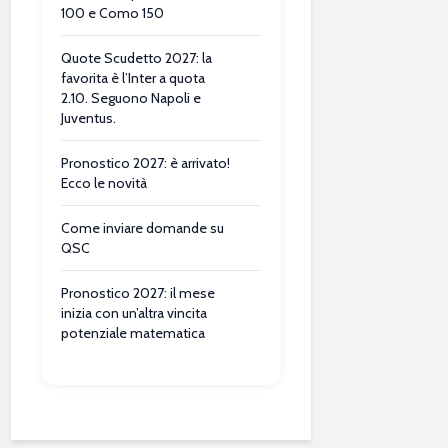
100 e Como 150
Quote Scudetto 2027: la
favorita è l’Inter a quota
2.10. Seguono Napoli e
Juventus.
Pronostico 2027: è arrivato!
Ecco le novità
Come inviare domande su
QSC
Pronostico 2027: il mese
inizia con un’altra vincita
potenziale matematica