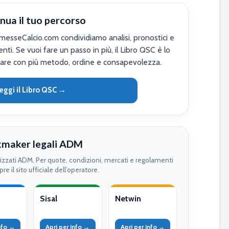
nua il tuo percorso
sseCalcio.com condividiamo analisi, pronostici e
nti. Se vuoi fare un passo in più, il Libro QSC è lo
are con più metodo, ordine e consapevolezza.
eggi il Libro QSC →
maker legali ADM
rizzati ADM. Per quote, condizioni, mercati e regolamenti
re il sito ufficiale dell’operatore.
Sisal
Netwin
info →
Apri per info →
Apri per info →