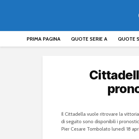
PRIMA PAGINA
QUOTE SERIE A
QUOTE S
Cittadel
prono
Il Cittadella vuole ritrovare la vittor
di seguito sono disponibili i pronostici
Pier Cesare Tombolato lunedì 18 apri