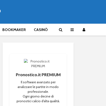
®
BOOKMAKER
CASINÒ
Pronostico.it PREMIUM
Il software avanzato per
analizzare le partite in modo
professionale.
Ogni giorno decine di
pronostici calcio d'alta qualità.