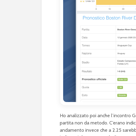
Ho analizzato poi anche l’incontro G
partita non da metodo. C’erano indica
andamento invece che a 2.25 sarebb