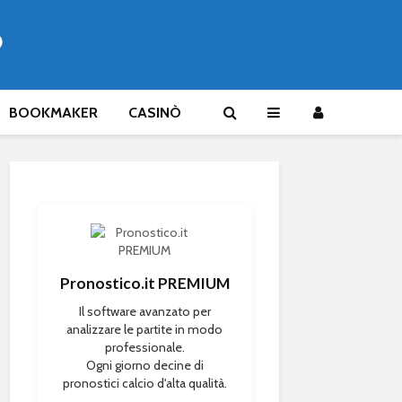
®
BOOKMAKER
CASINÒ
Pronostico.it PREMIUM
Il software avanzato per
analizzare le partite in modo
professionale.
Ogni giorno decine di
pronostici calcio d'alta qualità.