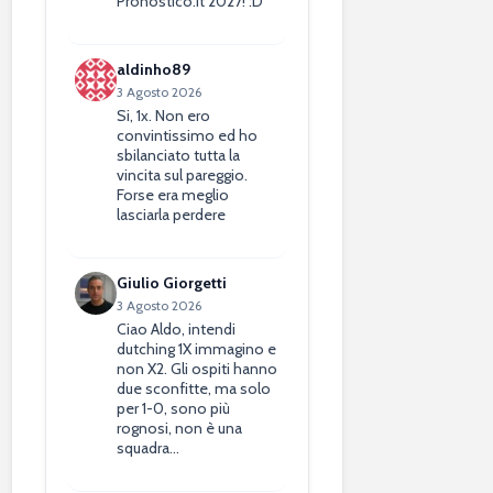
Pronostico.it 2027! :D
aldinho89
3 Agosto 2026
Si, 1x. Non ero
convintissimo ed ho
sbilanciato tutta la
vincita sul pareggio.
Forse era meglio
lasciarla perdere
Giulio Giorgetti
3 Agosto 2026
Ciao Aldo, intendi
dutching 1X immagino e
non X2. Gli ospiti hanno
due sconfitte, ma solo
per 1-0, sono più
rognosi, non è una
squadra…