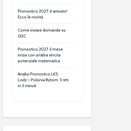
Pronostico 2027: è arrivato!
Ecco le novità
Come inviare domande su
QSC
Pronostico 2027: il mese
inizia con un’altra vincita
potenziale matematica
Analisi Pronostico LKS
Lodz – Polonia Bytom: 3 reti
in 3 minuti