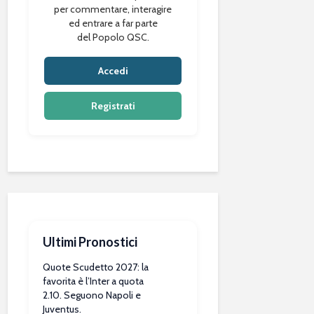
per commentare, interagire
ed entrare a far parte
del Popolo QSC.
Accedi
Registrati
Ultimi Pronostici
Quote Scudetto 2027: la
favorita è l’Inter a quota
2.10. Seguono Napoli e
Juventus.