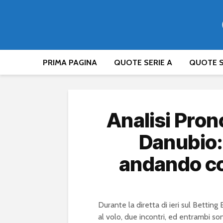
PRIMA PAGINA
QUOTE SERIE A
QUOTE S
Analisi Pron
Danubio:
andando co
Durante la diretta di ieri sul Bettin
al volo, due incontri, ed entrambi so