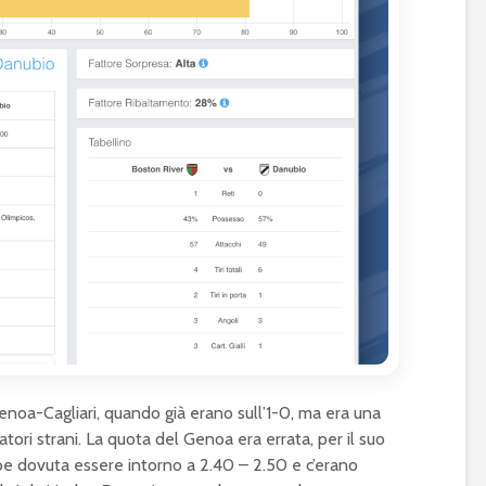
enoa-Cagliari, quando già erano sull’1-0, ma era una
tori strani. La quota del Genoa era errata, per il suo
e dovuta essere intorno a 2.40 – 2.50 e c’erano