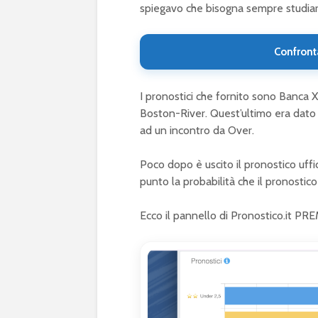
spiegavo che bisogna sempre studiare 
Confront
I pronostici che fornito sono Banca X
Boston-River. Quest’ultimo era dato
ad un incontro da Over.
Poco dopo è uscito il pronostico uffi
punto la probabilità che il pronostic
Ecco il pannello di Pronostico.it PRE