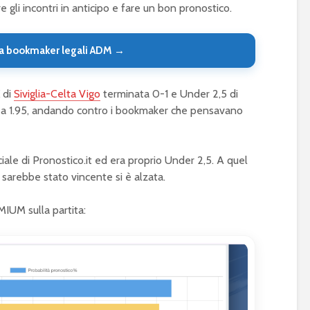
gli incontri in anticipo e fare un bon pronostico.
a bookmaker legali ADM →
 di
Siviglia-Celta Vigo
terminata 0-1 e Under 2,5 di
 a 1.95, andando contro i bookmaker che pensavano
ciale di Pronostico.it ed era proprio Under 2,5. A quel
o sarebbe stato vincente si è alzata.
MIUM sulla partita: