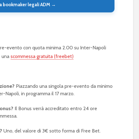
a bookmaker legali ADM →
pre-evento con quota minima 2.00 su Inter-Napoli
e una
scommessa gratuita (freebet)
ozione?
Piazzando una singola pre-evento da minimo
er-Napoli, in programma il 17 marzo.
 Bonus?
Il Bonus verrà accreditato entro 24 ore
ommessa.
?
Uno, del valore di 3€ sotto forma di Free Bet.