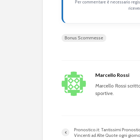
Per commentare è necessario regist
riceve
Bonus Scommesse
Marcello Rossi
Marcello Rossi scrit
sportive.
Pronostico.it: Tantissimi Pronostic
Vincenti ad Alte Quote ogni giorn