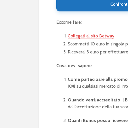
Confront
Eccome fare:
Collegati al sito Betway
Scommetti 10 euro in singola 
Riceverai 3 euro per effettuar
Cosa devi sapere
Come partecipare alla prom
10€ su qualsiasi mercato di Int
Quando verrà accreditato il
dall’accettazione della tua sc
Quanti Bonus posso ricevere