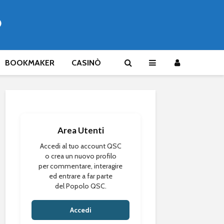
®
BOOKMAKER
CASINÒ
Area Utenti
Accedi al tuo account QSC
o crea un nuovo profilo
per commentare, interagire
ed entrare a far parte
del Popolo QSC.
Accedi