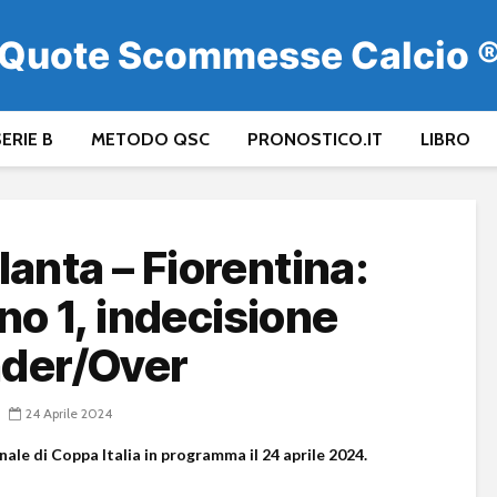
Quote Scommesse Calcio 
ERIE B
METODO QSC
PRONOSTICO.IT
LIBRO
anta – Fiorentina:
gno 1, indecisione
der/Over
24 Aprile 2024
inale di Coppa Italia in programma il 24 aprile 2024.