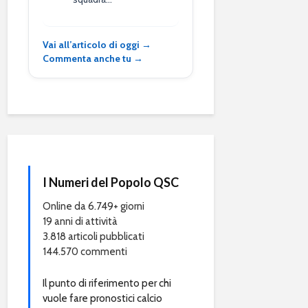
Vai all’articolo di oggi →
Commenta anche tu →
I Numeri del Popolo QSC
Online da 6.749+ giorni
19 anni di attività
3.818 articoli pubblicati
144.570 commenti
Il punto di riferimento per chi
vuole fare pronostici calcio