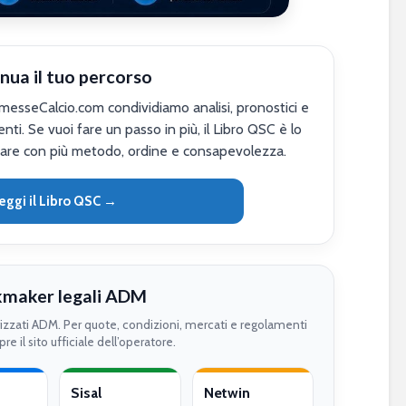
nua il tuo percorso
sseCalcio.com condividiamo analisi, pronostici e
nti. Se vuoi fare un passo in più, il Libro QSC è lo
are con più metodo, ordine e consapevolezza.
eggi il Libro QSC →
maker legali ADM
rizzati ADM. Per quote, condizioni, mercati e regolamenti
re il sito ufficiale dell’operatore.
Sisal
Netwin