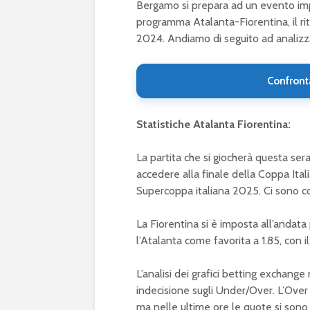
Bergamo si prepara ad un evento imp
programma Atalanta-Fiorentina, il ri
2024. Andiamo di seguito ad analizza
Confront
Statistiche Atalanta Fiorentina:
La partita che si giocherà questa se
accedere alla finale della Coppa Italia
Supercoppa italiana 2025. Ci sono co
La Fiorentina si è imposta all’andata
l’Atalanta come favorita a 1.85, con i
L’analisi dei grafici betting exchange
indecisione sugli Under/Over. L’Over 
ma nelle ultime ore le quote si son