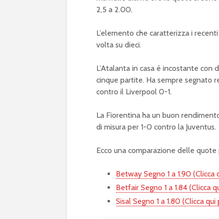
2,5 a 2.00.
L’elemento che caratterizza i recenti
volta su dieci.
L’Atalanta in casa è incostante con 
cinque partite. Ha sempre segnato re
contro il Liverpool 0-1.
La Fiorentina ha un buon rendimento i
di misura per 1-0 contro la Juventus.
Ecco una comparazione delle quote p
Betway Segno 1 a 1.90 (Clicca q
Betfair Segno 1 a 1.84 (Clicca qu
Sisal Segno 1 a 1.80 (Clicca qui 