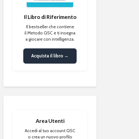
Il Libro di Riferimento
Il bestseller che contiene
il Metodo QSC e ti insegna
a giocare con intelligenza.
Acquista il libro →
Area Utenti
Accedi al tuo account QSC
o crea un nuovo profilo