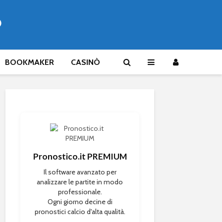
®
BOOKMAKER
CASINÒ
Pronostico.it PREMIUM
Il software avanzato per
analizzare le partite in modo
professionale.
Ogni giorno decine di
pronostici calcio d'alta qualità.