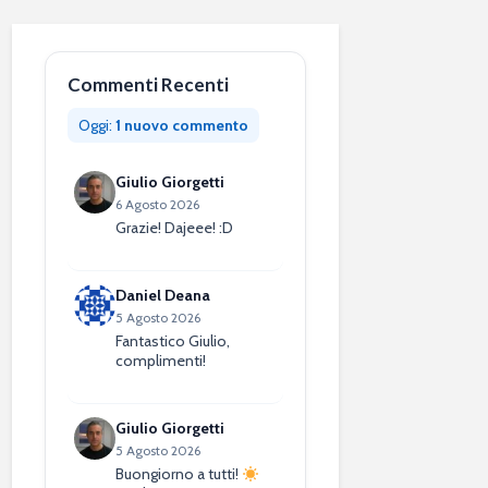
Commenti Recenti
Oggi:
1 nuovo commento
Giulio Giorgetti
6 Agosto 2026
Grazie! Dajeee! :D
Daniel Deana
5 Agosto 2026
Fantastico Giulio,
complimenti!
Giulio Giorgetti
5 Agosto 2026
Buongiorno a tutti!