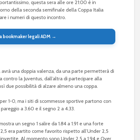
ortantissimo, questa sera alle ore 21:00 è in
torno della seconda semifinale della Coppa Italia
re i numeri di questo incontro.
a bookmaker legali ADM →
ra avrà una doppia valenza, da una parte permetterà di
 contro la Juventus, dall’altra di partecipare alla
sì due possibilità di alzare almeno una coppa.
 per 1-0, ma i siti di scommesse sportive partono con
l pareggio a 3.60 e il segno 2 a 4.33.
 mostra un segno 1 salire da 1.84 a 1.91 e una forte
2,5 era partito come favorito rispetto all’Under 2,5
o invertite. Al momento sono Under 2,5 a 1.94 e Over