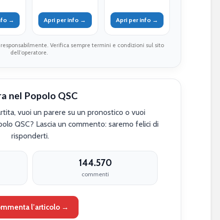
info →
Apri per info →
Apri per info →
 responsabilmente. Verifica sempre termini e condizioni sul sito
dell’operatore.
ra nel Popolo QSC
tita, vuoi un parere su un pronostico o vuoi
polo QSC? Lascia un commento: saremo felici di
risponderti.
144.570
commenti
mmenta l’articolo →