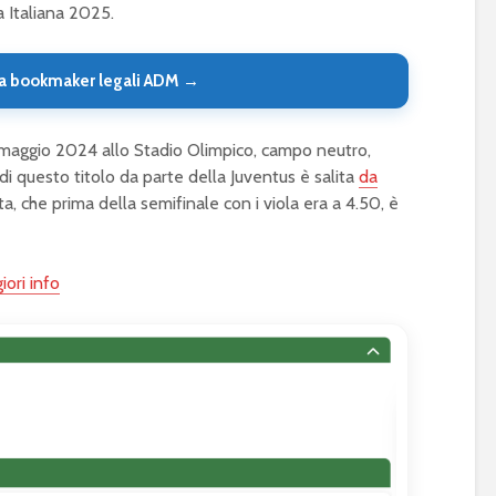
a Italiana 2025.
a bookmaker legali ADM →
5 maggio 2024 allo Stadio Olimpico, campo neutro,
a di questo titolo da parte della Juventus è salita
da
a, che prima della semifinale con i viola era a 4.50, è
iori info