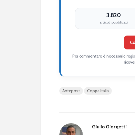
3.820
articoli pubblicati
Co
Per commentare è necessario regist
riceve
Antepost
Coppa Italia
Giulio Giorgetti