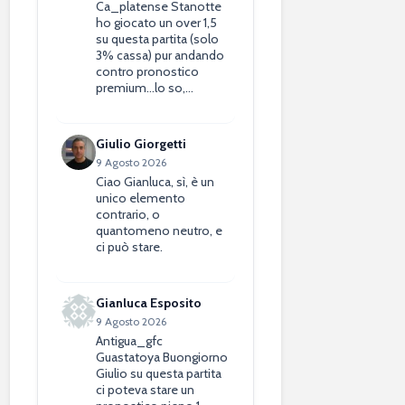
Ca_platense Stanotte
ho giocato un over 1,5
su questa partita (solo
3% cassa) pur andando
contro pronostico
premium...lo so,…
Giulio Giorgetti
9 Agosto 2026
Ciao Gianluca, sì, è un
unico elemento
contrario, o
quantomeno neutro, e
ci può stare.
Gianluca Esposito
9 Agosto 2026
Antigua_gfc
Guastatoya Buongiorno
Giulio su questa partita
ci poteva stare un