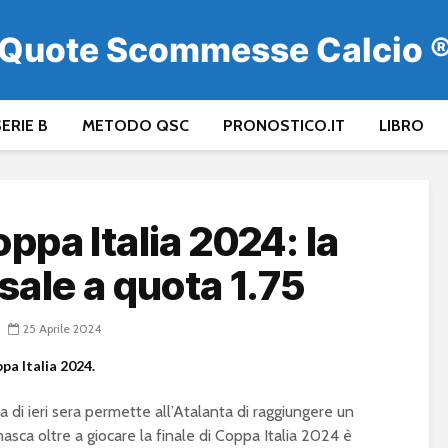
Quote Scommesse Calcio 
ERIE B
METODO QSC
PRONOSTICO.IT
LIBRO
ppa Italia 2024: la
sale a quota 1.75
25 Aprile 2024
pa Italia 2024.
na di ieri sera permette all’Atalanta di raggiungere un
sca oltre a giocare la finale di Coppa Italia 2024 è