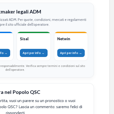
maker legali ADM
rizzati ADM. Per quote, condizioni, mercati e regolamenti
re il sito ufficiale dell’operatore.
Sisal
Netwin
info →
Apri per info →
Apri per info →
 responsabilmente. Verifica sempre termini e condizioni sul sito
dell’operatore.
ra nel Popolo QSC
tita, vuoi un parere su un pronostico o vuoi
polo QSC? Lascia un commento: saremo felici di
risponderti.