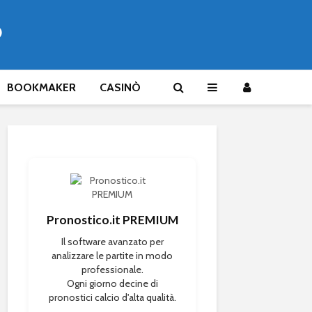
®
BOOKMAKER
CASINÒ
Pronostico.it PREMIUM
Il software avanzato per
analizzare le partite in modo
professionale.
Ogni giorno decine di
pronostici calcio d'alta qualità.