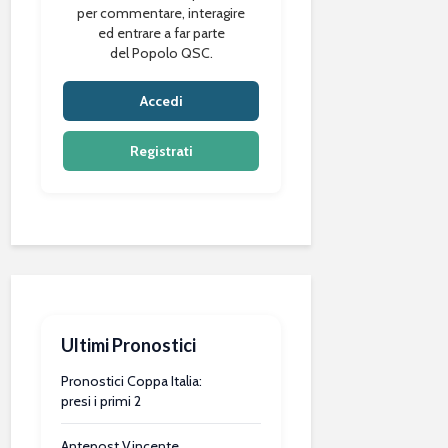
per commentare, interagire
ed entrare a far parte
del Popolo QSC.
Accedi
Registrati
Ultimi Pronostici
Pronostici Coppa Italia:
presi i primi 2
Antepost Vincente