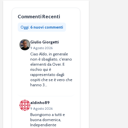
Commenti Recenti
Oggi:
6 nuovi commenti
Giulio Giorgetti
9 Agosto 2026
Ciao Aldo, in generale
non è sbagliato, c'erano
elementi da Over. Il
rischio qui è
rappresentato dagli
ospiti che se è vero che
hanno 3…
aldinho89
9 Agosto 2026
Buongiorno a tutti e
buona domenica,
Independiente