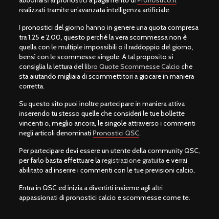
abbonarsi ai pronostici a pagamento di
Pronostico.it
realizzati tramite un’avanzata intelligenza artificiale.
I pronostici del giorno hanno in genere una quota compresa
tra 1.25 e 2.00, questo perché la vera scommessa non è
quella con le multiple impossibili o il raddoppio del giorno,
bensì con le scommesse singole. A tal proposito si
consiglia la lettura del
libro Quote Scommesse Calcio
che
sta aiutando migliaia di scommettitori a giocare in maniera
corretta.
Su questo sito puoi inoltre partecipare in maniera attiva
inserendo tu stesso quelle che consideri le tue bollette
vincenti o, meglio ancora, le singole attraverso i commenti
negli articoli denominati
Pronostici QSC
.
Per partecipare devi essere un utente della community QSC,
per farlo basta effettuare la
registrazione gratuita
e verrai
abilitato ad inserire i commenti con le tue previsioni calcio.
Entra in QSC ed inizia a divertirti insieme agli altri
appassionati di pronostici calcio e scommesse come te.