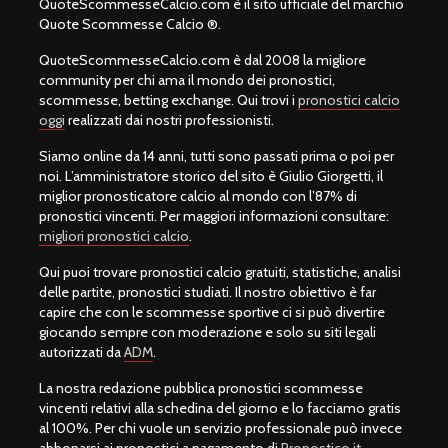
QuoteScommesseCalcio.com è il sito ufficiale del marchio
Quote Scommesse Calcio ®.
QuoteScommesseCalcio.com è dal 2008 la migliore
community per chi ama il mondo dei pronostici,
scommesse, betting exchange. Qui trovi i
pronostici calcio
oggi
realizzati dai nostri professionisti.
Siamo online da 14 anni, tutti sono passati prima o poi per
noi. L’amministratore storico del sito è Giulio Giorgetti, il
miglior pronosticatore calcio al mondo con l’87% di
pronostici vincenti. Per maggiori informazioni consultare:
migliori pronostici calcio
.
Qui puoi trovare pronostici calcio gratuiti, statistiche, analisi
delle partite, pronostici studiati. Il nostro obiettivo è far
capire che con le scommesse sportive ci si può divertire
giocando sempre con moderazione e solo su siti legali
autorizzati da
ADM
.
La nostra redazione pubblica pronostici scommesse
vincenti relativi alla schedina del giorno e lo facciamo gratis
al 100%. Per chi vuole un servizio professionale può invece