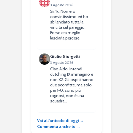
3 Agosto 2026
Si, 1x. Non ero
convintissimo ed ho
sbilanciato tutta la
vincita sul pareggio.
Forse era meglio
lasciarla perdere
Giulio Giorgetti
3 Agosto 2026
Ciao Aldo, intendi
dutching 1X immagino e
non X2. Gli ospiti hanno
due sconfitte, ma solo
per 1-0, sono più
rognosi, non è una
squadra…
Vai all’articolo di oggi →
Commenta anche tu →