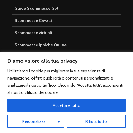
Guida Scommesse Gol
Scommesse Cavalli
Scommesse virtuali
Scommesse Ippiche Online
Privacy Policy
Diamo valore alla tua privacy
Cookie Policy
Utilizziamo i cookie per migliorare la tua esperienza di
navigazione, offrirti pubblicità o contenuti personalizzati e
Redazione
analizzare il nostro traffico. Cliccando “Accetta tutti”, acconsenti
al nostro utilizzo dei cookie.
Contatti
Accettare tutto
Newsletter
Scommesse Online
Personalizza
Rifiuta tutto
Betfair Exchange