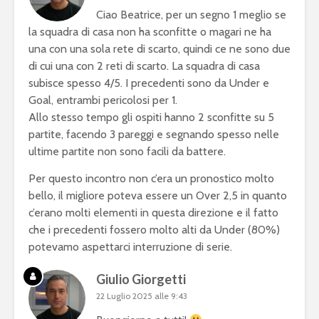
Ciao Beatrice, per un segno 1 meglio se
la squadra di casa non ha sconfitte o magari ne ha
una con una sola rete di scarto, quindi ce ne sono due
di cui una con 2 reti di scarto. La squadra di casa
subisce spesso 4/5. I precedenti sono da Under e
Goal, entrambi pericolosi per 1.
Allo stesso tempo gli ospiti hanno 2 sconfitte su 5
partite, facendo 3 pareggi e segnando spesso nelle
ultime partite non sono facili da battere.
Per questo incontro non c’era un pronostico molto
bello, il migliore poteva essere un Over 2,5 in quanto
c’erano molti elementi in questa direzione e il fatto
che i precedenti fossero molto alti da Under (80%)
potevamo aspettarci interruzione di serie.
Giulio Giorgetti
22 Luglio 2025 alle 9:43