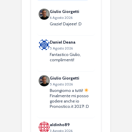
Giulio Giorgetti
6 Agosto 2026
Grazie! Dajeee! :D
Daniel Deana
5 Agosto 2026
Fantastico Giulio,
complimenti!
Giulio Giorgetti
5 Agosto 2026
Buongiorno a tutti!
Finalmente mi posso
godere anche io
Pronostico.it 2027! :D
aldinho89
3 Agosto 2026