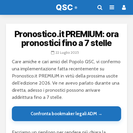
Pronostico.it PREMIUM: ora
pronostici fino a 7 stelle
22 Luglio 2025
Care amiche e cari amici del Popolo QSC, vi confermo
una implementazione fatta recentemente su
Pronostico.it PREMIUM in virtù della prossima uscite
dell’edizione 2026. Ve ne avevo parlato durante una
diretta, adesso i pronostici possono arrivare
addirittura fino a 7 stelle.
Confronta bookmaker legali ADM →
Facciamo un riepilogo per rendere più chiara la