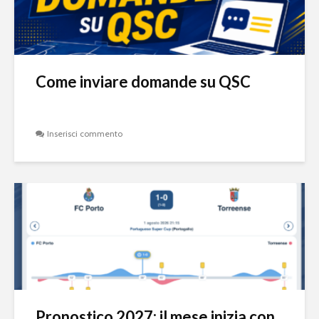
Come inviare domande su QSC
Inserisci commento
Pronostico 2027: il mese inizia con