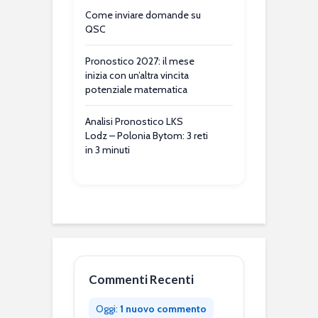
Come inviare domande su
QSC
Pronostico 2027: il mese
inizia con un’altra vincita
potenziale matematica
Analisi Pronostico LKS
Lodz – Polonia Bytom: 3 reti
in 3 minuti
Commenti Recenti
Oggi:
1 nuovo commento