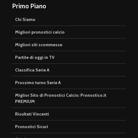
Primo Piano
Chi Siamo
Migliori pronostici calcio
Migliori siti scommesse
Partite di oggi in TV
Classifica Serie A
Prossimo turno Serie A
Miglior Sito di Pronostici Calcio: Pronostico.it
PREMIUM
Risultati Vincenti
Pronostici Sicuri