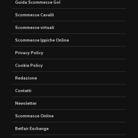
Guida Scommesse Gol
Scommesse Cavalli
Scommesse virtuali
Scommesse Ippiche Online
Privacy Policy
Cookie Policy
Redazione
Contatti
Newsletter
Scommesse Online
Betfair Exchange