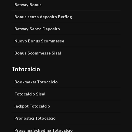
Betway Bonus
Bonus senza deposito Betflag
Betway Senza Deposito
Nuovo Bonus Scommesse
Bonus Scommesse Sisal
Totocalcio
Bookmaker Totocalcio
Totocalcio Sisal
Jackpot Totocalcio
Pronostici Totocalcio
Prossima Schedina Totocalcio