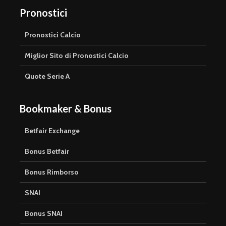
Pronostici
Pronostici Calcio
Miglior Sito di Pronostici Calcio
Quote Serie A
Bookmaker & Bonus
Betfair Exchange
Bonus Betfair
Bonus Rimborso
SNAI
Bonus SNAI