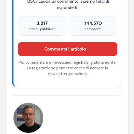
QSC? Lascia un commento: saremo felici di
risponderti.
3.817
144.570
articoli pubblicati
commenti
Commenta l’articolo →
Per commentare è necessario registrarsi gratuitamente.
La registrazione permette anche di ricevere la
newsletter giornaliera.