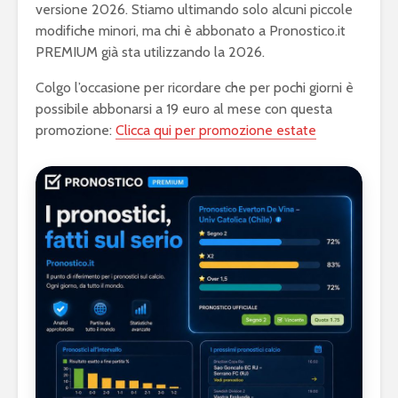
versione 2026. Stiamo ultimando solo alcuni piccole
modifiche minori, ma chi è abbonato a Pronostico.it
PREMIUM già sta utilizzando la 2026.
Colgo l’occasione per ricordare che per pochi giorni è
possibile abbonarsi a 19 euro al mese con questa
promozione:
Clicca qui per promozione estate