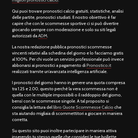
Qui puoi trovare pronostici calcio gratuiti, statistiche, analisi
delle partite, pronostici studiati. Il nostro obiettivo è far
capire che con le scommesse sportive ci si può divertire
giocando sempre con moderazione e solo su siti legali
autorizzati da
ADM
.
La nostra redazione pubblica pronostici scommesse
vincenti relativi alla schedina del giorno e lo facciamo gratis
al 100%. Per chi vuole un servizio professionale può invece
abbonarsi ai pronostici a pagamento di
Pronostico.it
realizzati tramite un’avanzata intelligenza artificiale.
I pronostici del giorno hanno in genere una quota compresa
tra 1.25 e 2.00, questo perché la vera scommessa non è
quella con le multiple impossibili o il raddoppio del giorno,
bensì con le scommesse singole. A tal proposito si
consiglia la lettura del
libro Quote Scommesse Calcio
che
sta aiutando migliaia di scommettitori a giocare in maniera
corretta.
Su questo sito puoi inoltre partecipare in maniera attiva
inserendo tu stesso quelle che consideri le tue bollette