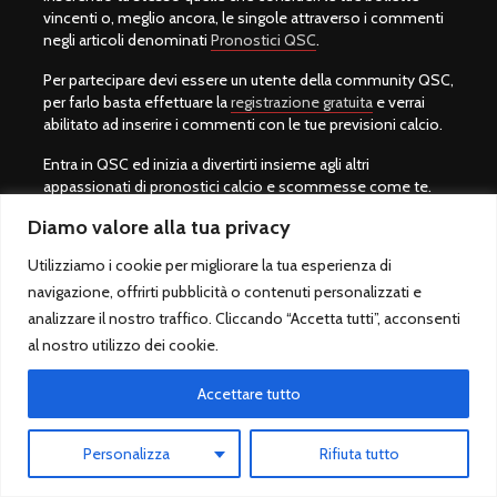
vincenti o, meglio ancora, le singole attraverso i commenti
negli articoli denominati
Pronostici QSC
.
Per partecipare devi essere un utente della community QSC,
per farlo basta effettuare la
registrazione gratuita
e verrai
abilitato ad inserire i commenti con le tue previsioni calcio.
Entra in QSC ed inizia a divertirti insieme agli altri
appassionati di pronostici calcio e scommesse come te.
Diamo valore alla tua privacy
Utilizziamo i cookie per migliorare la tua esperienza di
Primo Piano
navigazione, offrirti pubblicità o contenuti personalizzati e
analizzare il nostro traffico. Cliccando “Accetta tutti”, acconsenti
Chi Siamo
al nostro utilizzo dei cookie.
Migliori pronostici calcio
Accettare tutto
Migliori siti scommesse
Personalizza
Rifiuta tutto
Partite di oggi in TV