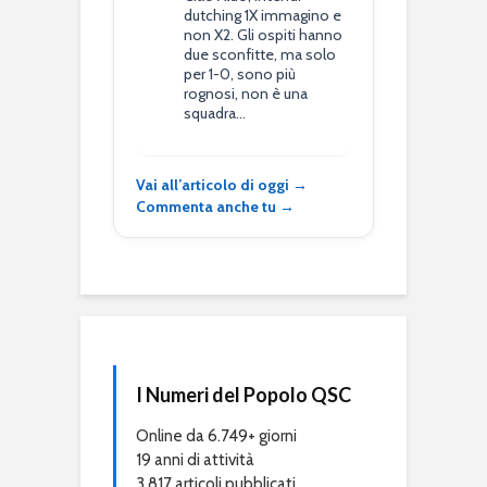
dutching 1X immagino e
non X2. Gli ospiti hanno
due sconfitte, ma solo
per 1-0, sono più
rognosi, non è una
squadra…
Vai all’articolo di oggi →
Commenta anche tu →
I Numeri del Popolo QSC
Online da 6.749+ giorni
19 anni di attività
3.817 articoli pubblicati