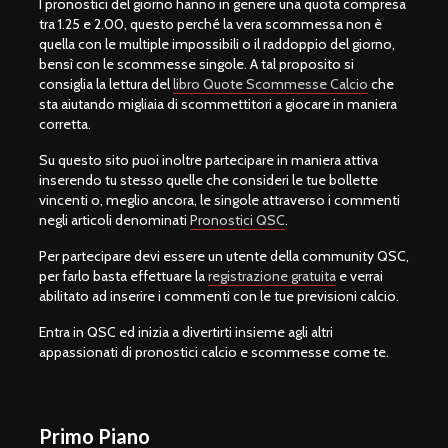
I pronostici del giorno hanno in genere una quota compresa
tra 1.25 e 2.00, questo perché la vera scommessa non è
quella con le multiple impossibili o il raddoppio del giorno,
bensì con le scommesse singole. A tal proposito si
consiglia la lettura del
libro Quote Scommesse Calcio
che
sta aiutando migliaia di scommettitori a giocare in maniera
corretta.
Su questo sito puoi inoltre partecipare in maniera attiva
inserendo tu stesso quelle che consideri le tue bollette
vincenti o, meglio ancora, le singole attraverso i commenti
negli articoli denominati
Pronostici QSC
.
Per partecipare devi essere un utente della community QSC,
per farlo basta effettuare la
registrazione gratuita
e verrai
abilitato ad inserire i commenti con le tue previsioni calcio.
Entra in QSC ed inizia a divertirti insieme agli altri
appassionati di pronostici calcio e scommesse come te.
Primo Piano