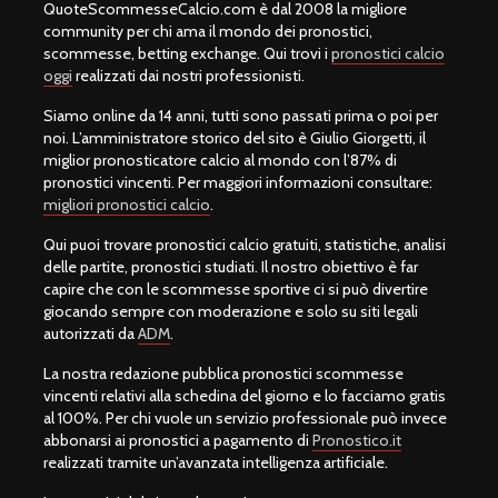
QuoteScommesseCalcio.com è dal 2008 la migliore
community per chi ama il mondo dei pronostici,
scommesse, betting exchange. Qui trovi i
pronostici calcio
oggi
realizzati dai nostri professionisti.
Siamo online da 14 anni, tutti sono passati prima o poi per
noi. L’amministratore storico del sito è Giulio Giorgetti, il
miglior pronosticatore calcio al mondo con l’87% di
pronostici vincenti. Per maggiori informazioni consultare:
migliori pronostici calcio
.
Qui puoi trovare pronostici calcio gratuiti, statistiche, analisi
delle partite, pronostici studiati. Il nostro obiettivo è far
capire che con le scommesse sportive ci si può divertire
giocando sempre con moderazione e solo su siti legali
autorizzati da
ADM
.
La nostra redazione pubblica pronostici scommesse
vincenti relativi alla schedina del giorno e lo facciamo gratis
al 100%. Per chi vuole un servizio professionale può invece
abbonarsi ai pronostici a pagamento di
Pronostico.it
realizzati tramite un’avanzata intelligenza artificiale.