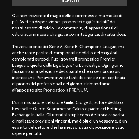
Qui non troverete il mago delle scommesse, ma molto di
più. Avete a disposizione i
pronostici oggi
"studiati" dai
nostri esperti di calcio. La community di appassionati di
calcio scommesse che gioca con intelligenza, divertendosi.
Troverai pronostici Serie A, Serie B, Champions League, ma
anche tante partite di campionati nordici o dei maggiori
campionati europei. Puoi trovare il pronostico Premier
League o quello della Liga, Ligue 1 o Bundesliga. Ogni giorno
facciamo una selezione della partite che ci sembrano più
interessanti. Per avere invece tanti decine, se non centinaia
di pronostici professionali del giorno, ti rimandiamo
all'apposito sito
Pronostico.it PREMIUM
.
L'amministratore del sito è Giulio Giorgetti, autore del libro
best seller Quote Scommesse Calcio e padre del Betting
Exchange in Italia. Gli utenti si stupiscono della sua capacità
di realizzare previsioni vincenti, ma è più di un veggente, è un
esperto del settore che ha messo a sua disposizione il suo
sapere per tutti.