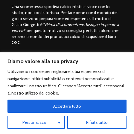
Una scommessa sportiva calcio infatti si vince con lo
studio, non con la fortuna. Per fare bene con il mondo del
gioco servono preparazione ed esperienza. Il motto di
Giulio Giorgetti è "
Prima di scommettere, bisogna imparare a
vincere
" per questo motivo si consiglia per tutti coloro che
amano il mondo dei pronostici calcio di acquistare il libro
QSC.
Non utilizziamo social, siamo solo su questo sito. Buon
divertimento con QuoteScommesseCalcio.com.
Diamo valore alla tua privacy
Utilizziamo i cookie per migliorare la tua esperienza di
Giocare con moderazione
navigazione, offrirti pubblicità o contenuti personalizzati e
analizzare il nostro traffico. Cliccando “Accetta tutti”, acconsenti
Le scommesse sportive sono vietate ai minori di 18 anni.
al nostro utilizzo dei cookie.
Giocare solo su siti legali autorizzati dallo Stato italiano
(ADM/AAMS).
Accettare tutto
Lista bookmaker scommesse legali
Betting Exchange ®
Personalizza
Rifiuta tutto
Pronostico.it