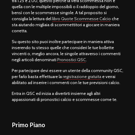
tra 1.25 e 2.00, questo perché la vera scommessa non è
quella con le multiple impossibili o il raddoppio del giorno,
bensì con le scommesse singole. A tal proposito si
consiglia la lettura del
libro Quote Scommesse Calcio
che
sta aiutando migliaia di scommettitori a giocare in maniera
corretta.
Su questo sito puoi inoltre partecipare in maniera attiva
inserendo tu stesso quelle che consideri le tue bollette
vincenti o, meglio ancora, le singole attraverso i commenti
negli articoli denominati
Pronostici QSC
.
Per partecipare devi essere un utente della community QSC,
per farlo basta effettuare la
registrazione gratuita
e verrai
abilitato ad inserire i commenti con le tue previsioni calcio.
Entra in QSC ed inizia a divertirti insieme agli altri
appassionati di pronostici calcio e scommesse come te.
Primo Piano