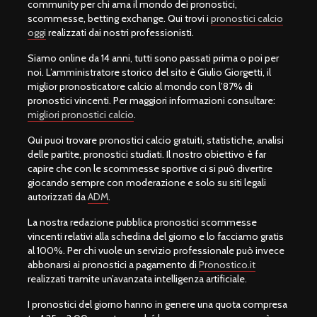
community per chi ama il mondo dei pronostici,
scommesse, betting exchange. Qui trovi i
pronostici calcio
oggi
realizzati dai nostri professionisti.
Siamo online da 14 anni, tutti sono passati prima o poi per
noi. L’amministratore storico del sito è Giulio Giorgetti, il
miglior pronosticatore calcio al mondo con l’87% di
pronostici vincenti. Per maggiori informazioni consultare:
migliori pronostici calcio
.
Qui puoi trovare pronostici calcio gratuiti, statistiche, analisi
delle partite, pronostici studiati. Il nostro obiettivo è far
capire che con le scommesse sportive ci si può divertire
giocando sempre con moderazione e solo su siti legali
autorizzati da
ADM
.
La nostra redazione pubblica pronostici scommesse
vincenti relativi alla schedina del giorno e lo facciamo gratis
al 100%. Per chi vuole un servizio professionale può invece
abbonarsi ai pronostici a pagamento di
Pronostico.it
realizzati tramite un’avanzata intelligenza artificiale.
I pronostici del giorno hanno in genere una quota compresa