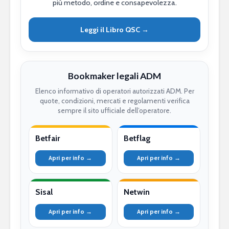
più metodo, ordine e consapevolezza.
Leggi il Libro QSC →
Bookmaker legali ADM
Elenco informativo di operatori autorizzati ADM. Per
quote, condizioni, mercati e regolamenti verifica
sempre il sito ufficiale dell’operatore.
Betfair
Betflag
Apri per info →
Apri per info →
Sisal
Netwin
Apri per info →
Apri per info →