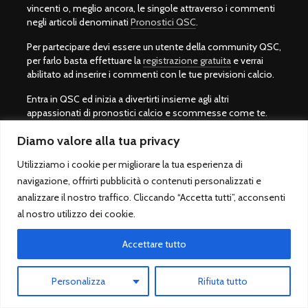
vincenti o, meglio ancora, le singole attraverso i commenti
negli articoli denominati
Pronostici QSC
.
Per partecipare devi essere un utente della community QSC,
per farlo basta effettuare la
registrazione gratuita
e verrai
abilitato ad inserire i commenti con le tue previsioni calcio.
Entra in QSC ed inizia a divertirti insieme agli altri
appassionati di pronostici calcio e scommesse come te.
Diamo valore alla tua privacy
Utilizziamo i cookie per migliorare la tua esperienza di
Primo Piano
navigazione, offrirti pubblicità o contenuti personalizzati e
analizzare il nostro traffico. Cliccando “Accetta tutti”, acconsenti
Chi Siamo
al nostro utilizzo dei cookie.
Migliori pronostici calcio
Accettare tutto
Migliori siti scommesse
Personalizza
Rifiuta tutto
Partite di oggi in TV