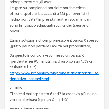
principalmente sugli over.
Le gare sui campionati nordici e nordamericani
offrono quote imbarazzanti a 1,15 per over 1,5 (il
rischio non vale l’impresa), mentre i sudamericani
sono fin troppo schiacciati sugli under (segnano
poco).
L’unica soluzione di compromesso è il banca X spesso
(guisto per non perdere l’abilità nel pronosticare).
Su questo incontro avevo messo un banca X
(perdente nei 90 minuti, ma chiuso con un 15% di
cashout sul 3-2)
https://www.pronostico.it/it/pronostici/resistencia_sc-
deportivo_santani.html
x Giulio
Ti saresti mai aspettato 6 reti? Io credevo più in una
vittoria di misura (tipo un 0-1 o 1-0)
grazie e buona giornata