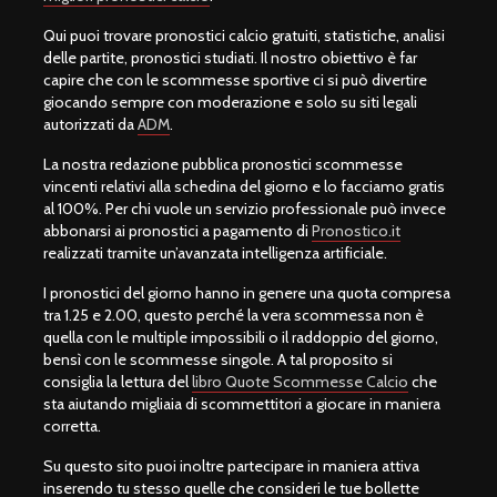
Qui puoi trovare pronostici calcio gratuiti, statistiche, analisi
delle partite, pronostici studiati. Il nostro obiettivo è far
capire che con le scommesse sportive ci si può divertire
giocando sempre con moderazione e solo su siti legali
autorizzati da
ADM
.
La nostra redazione pubblica pronostici scommesse
vincenti relativi alla schedina del giorno e lo facciamo gratis
al 100%. Per chi vuole un servizio professionale può invece
abbonarsi ai pronostici a pagamento di
Pronostico.it
realizzati tramite un’avanzata intelligenza artificiale.
I pronostici del giorno hanno in genere una quota compresa
tra 1.25 e 2.00, questo perché la vera scommessa non è
quella con le multiple impossibili o il raddoppio del giorno,
bensì con le scommesse singole. A tal proposito si
consiglia la lettura del
libro Quote Scommesse Calcio
che
sta aiutando migliaia di scommettitori a giocare in maniera
corretta.
Su questo sito puoi inoltre partecipare in maniera attiva
inserendo tu stesso quelle che consideri le tue bollette