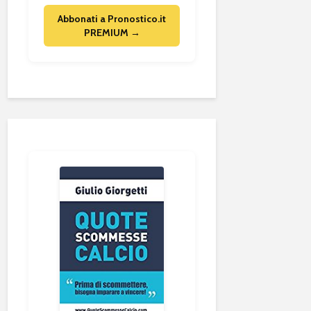
Abbonati a Pronostico.it
PREMIUM →