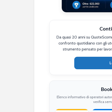
Conti
Da quasi 20 anni su QuoteScomme
confronto quotidiano con gli ute
strumento pensato per lavor
L
Book
Elenco informativo di operatori auto
verifica semp