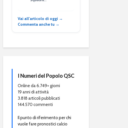
Vai all’articolo di oggi →
Commenta anche tu →
I Numeri del Popolo QSC
Online da 6.749+ giorni
19 anni di attività
3.818 articoli pubblicati
144.570 commenti
Il punto di riferimento per chi
vuole fare pronostici calcio