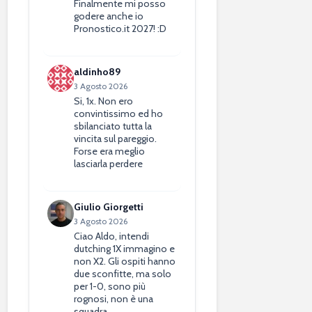
Finalmente mi posso
godere anche io
Pronostico.it 2027! :D
aldinho89
3 Agosto 2026
Si, 1x. Non ero
convintissimo ed ho
sbilanciato tutta la
vincita sul pareggio.
Forse era meglio
lasciarla perdere
Giulio Giorgetti
3 Agosto 2026
Ciao Aldo, intendi
dutching 1X immagino e
non X2. Gli ospiti hanno
due sconfitte, ma solo
per 1-0, sono più
rognosi, non è una
squadra…