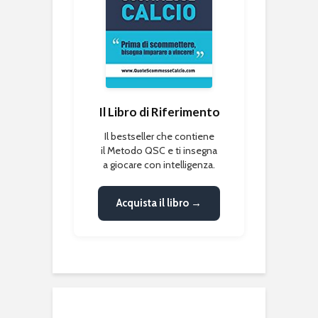
Il Libro di Riferimento
Il bestseller che contiene
il Metodo QSC e ti insegna
a giocare con intelligenza.
Acquista il libro →