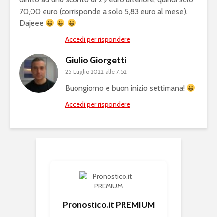
70,00 euro (corrisponde a solo 5,83 euro al mese).
Dajeee
Accedi per rispondere
Giulio Giorgetti
25 Luglio 2022 alle 7:52
Buongiorno e buon inizio settimana!
Accedi per rispondere
Pronostico.it PREMIUM