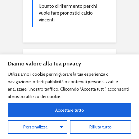
Il punto di riferimento per chi
vuole fare pronostici calcio
vincenti.
Diamo valore alla tua privacy
Scopri il Metodo QSC
Utilizziamo i cookie per migliorare la tua esperienza di
Il Metodo QSC, utilizzato ogni
navigazione, offrirti pubblicità o contenuti personalizzati e
giorno da migliaia di utenti, ti
analizzare il nostro traffico. Cliccando “Accetta tutti”, acconsenti
guida all’analisi corretta delle
al nostro utilizzo dei cookie.
partite e ti aiuta a giocare con
intelligenza
Accettare tutto
Scopri il Metodo QSC →
Personalizza
Rifiuta tutto