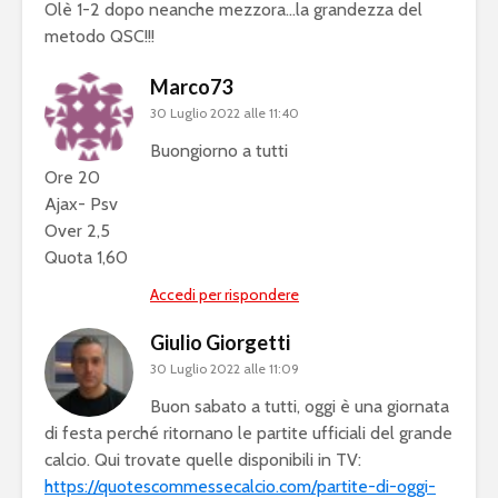
Olè 1-2 dopo neanche mezzora…la grandezza del
metodo QSC!!!
Marco73
30 Luglio 2022 alle 11:40
Buongiorno a tutti
Ore 20
Ajax- Psv
Over 2,5
Quota 1,60
Accedi per rispondere
Giulio Giorgetti
30 Luglio 2022 alle 11:09
Buon sabato a tutti, oggi è una giornata
di festa perché ritornano le partite ufficiali del grande
calcio. Qui trovate quelle disponibili in TV:
https://quotescommessecalcio.com/partite-di-oggi-