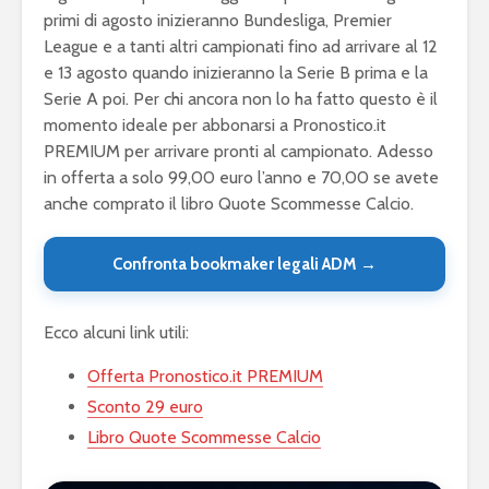
primi di agosto inizieranno Bundesliga, Premier
League e a tanti altri campionati fino ad arrivare al 12
e 13 agosto quando inizieranno la Serie B prima e la
Serie A poi. Per chi ancora non lo ha fatto questo è il
momento ideale per abbonarsi a Pronostico.it
PREMIUM per arrivare pronti al campionato. Adesso
in offerta a solo 99,00 euro l’anno e 70,00 se avete
anche comprato il libro Quote Scommesse Calcio.
Confronta bookmaker legali ADM →
Ecco alcuni link utili:
Offerta Pronostico.it PREMIUM
Sconto 29 euro
Libro Quote Scommesse Calcio