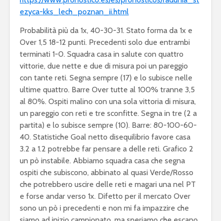
ezyca-kks_lech_poznan_ii.html
Probabilità più da 1x, 40-30-31. Stato forma da 1x e
Over 1,5 18-12 punti. Precedenti solo due entrambi
terminati 1-0. Squadra casa in salute con quattro
vittorie, due nette e due di misura poi un pareggio
con tante reti. Segna sempre (17) e lo subisce nelle
ultime quattro. Barre Over tutte al 100% tranne 3,5
al 80%. Ospiti malino con una sola vittoria di misura,
un pareggio con reti e tre sconfitte. Segna in tre (2 a
partita) e lo subisce sempre (10). Barre: 80-100-60-
40. Statistiche Goal netto disequilibrio favore casa
3.2 a 1.2 potrebbe far pensare a delle reti. Grafico 2
un pò instabile. Abbiamo squadra casa che segna
ospiti che subiscono, abbinato al quasi Verde/Rosso
che potrebbero uscire delle reti e magari una nel PT
e forse andar verso 1x. Difetto per il mercato Over
sono un pò i precedenti e non mi fa impazzire che
siamo ad inizio campionato, ma speriamo che escano