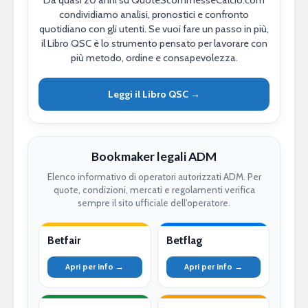
Da quasi 20 anni su QuoteScommesseCalcio.com
condividiamo analisi, pronostici e confronto
quotidiano con gli utenti. Se vuoi fare un passo in più,
il Libro QSC è lo strumento pensato per lavorare con
più metodo, ordine e consapevolezza.
Leggi il Libro QSC →
Bookmaker legali ADM
Elenco informativo di operatori autorizzati ADM. Per
quote, condizioni, mercati e regolamenti verifica
sempre il sito ufficiale dell’operatore.
Betfair
Betflag
Apri per info →
Apri per info →