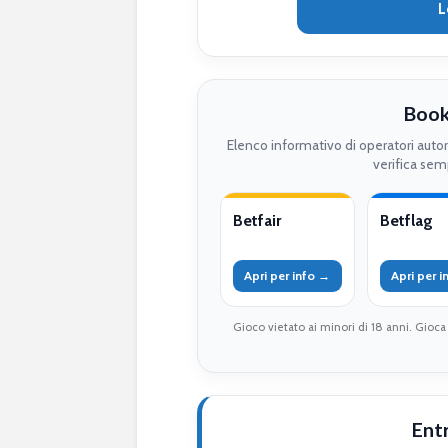
L
Book
Elenco informativo di operatori auto
verifica semp
Betfair
Betflag
Apri per info →
Apri per 
Gioco vietato ai minori di 18 anni. Gioca
Ent