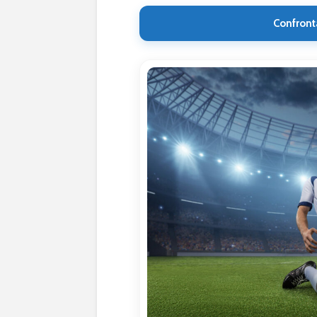
Confront