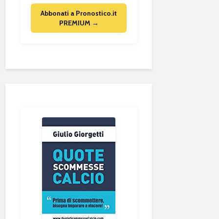
Abbonati a Pronostico.it
PREMIUM →