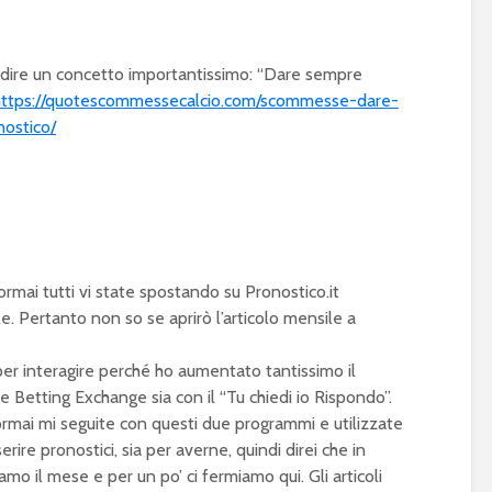
adire un concetto importantissimo: “Dare sempre
https://quotescommessecalcio.com/scommesse-dare-
nostico/
ormai tutti vi state spostando su Pronostico.it
Pertanto non so se aprirò l’articolo mensile a
er interagire perché ho aumentato tantissimo il
e Betting Exchange sia con il “Tu chiedi io Rispondo”.
rmai mi seguite con questi due programmi e utilizzate
serire pronostici, sia per averne, quindi direi che in
amo il mese e per un po’ ci fermiamo qui. Gli articoli