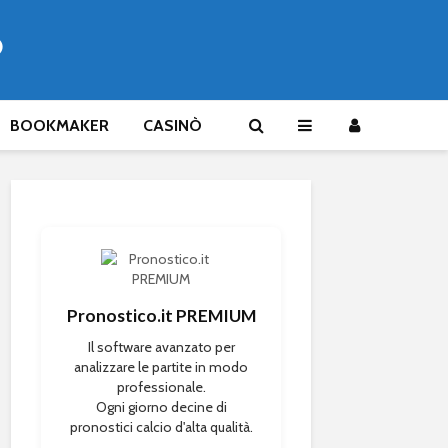
®
BOOKMAKER
CASINÒ
Pronostico.it PREMIUM
Il software avanzato per
analizzare le partite in modo
professionale.
Ogni giorno decine di
pronostici calcio d'alta qualità.