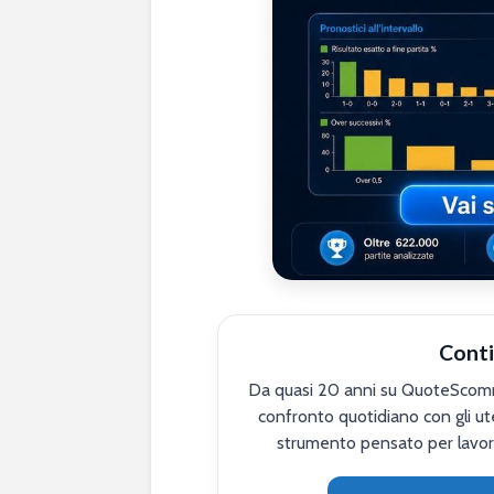
Conti
Da quasi 20 anni su QuoteScomme
confronto quotidiano con gli ute
strumento pensato per lavor