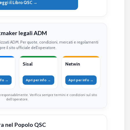
eggi il Libro QSC →
maker legali ADM
rizzati ADM. Per quote, condizioni, mercati e regolamenti
re il sito ufficiale dell’operatore.
Sisal
Netwin
info →
Apri per info →
Apri per info →
 responsabilmente. Verifica sempre termini e condizioni sul sito
dell’operatore.
ra nel Popolo QSC