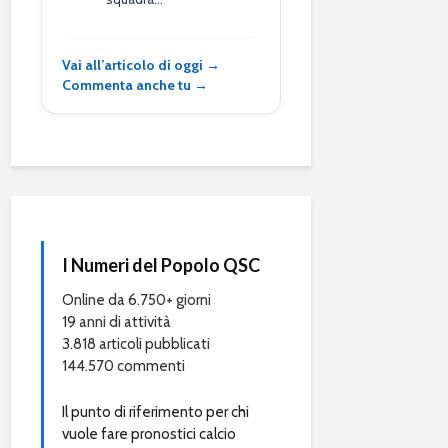
Vai all’articolo di oggi →
Commenta anche tu →
I Numeri del Popolo QSC
Online da 6.750+ giorni
19 anni di attività
3.818 articoli pubblicati
144.570 commenti
Il punto di riferimento per chi
vuole fare pronostici calcio