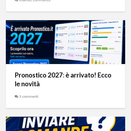
Pronostico 2027: è arrivato! Ecco
le novità
3 commenti