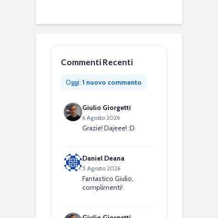
Commenti Recenti
Oggi:
1 nuovo commento
Giulio Giorgetti
6 Agosto 2026
Grazie! Dajeee! :D
Daniel Deana
5 Agosto 2026
Fantastico Giulio,
complimenti!
Giulio Giorgetti