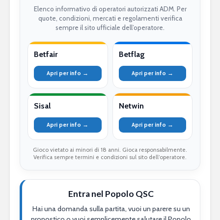
Elenco informativo di operatori autorizzati ADM. Per
quote, condizioni, mercati e regolamenti verifica
sempre il sito ufficiale dell’operatore.
Betfair
Betflag
Apri per info →
Apri per info →
Sisal
Netwin
Apri per info →
Apri per info →
Gioco vietato ai minori di 18 anni. Gioca responsabilmente.
Verifica sempre termini e condizioni sul sito dell’operatore.
Entra nel Popolo QSC
Hai una domanda sulla partita, vuoi un parere su un
pronostico o vuoi semplicemente salutare il Popolo