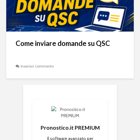
Come inviare domande su QSC
Inserisci commento
Pronostico.it PREMIUM
Il software avanzato per