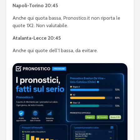
Napoli-Torino 20:45
Anche qui quota bassa, Pronostico.it non riporta le
quote 1X2. Non valutabile.
Atalanta-Lecce 20:45
Anche qui quote dell’1 bassa, da evitare.