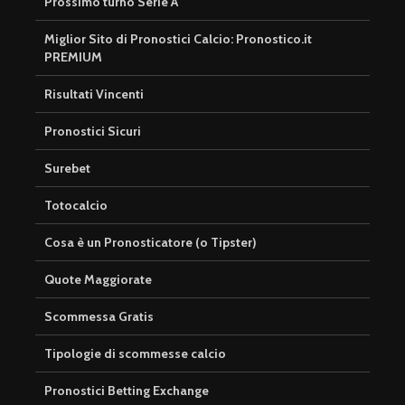
Prossimo turno Serie A
Miglior Sito di Pronostici Calcio: Pronostico.it
PREMIUM
Risultati Vincenti
Pronostici Sicuri
Surebet
Totocalcio
Cosa è un Pronosticatore (o Tipster)
Quote Maggiorate
Scommessa Gratis
Tipologie di scommesse calcio
Pronostici Betting Exchange