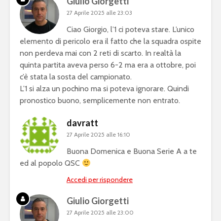
Giulio Giorgetti
27 Aprile 2025 alle 23:03
Ciao Giorgio, l’1 ci poteva stare. L’unico
elemento di pericolo era il fatto che la squadra ospite
non perdeva mai con 2 reti di scarto. In realtà la
quinta partita aveva perso 6-2 ma era a ottobre, poi
c’è stata la sosta del campionato.
L’1 si alza un pochino ma si poteva ignorare. Quindi
pronostico buono, semplicemente non entrato.
davratt
27 Aprile 2025 alle 16:10
Buona Domenica e Buona Serie A a te
ed al popolo QSC
Accedi per rispondere
Giulio Giorgetti
27 Aprile 2025 alle 23:00