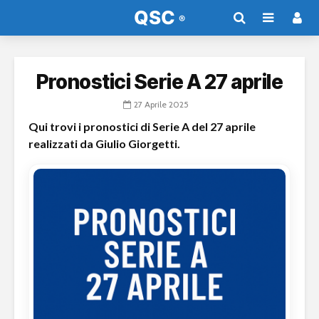
Pronostici Serie A 27 aprile
27 Aprile 2025
Qui trovi i pronostici di Serie A del 27 aprile
realizzati da Giulio Giorgetti.