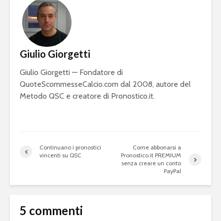
Giulio Giorgetti
Giulio Giorgetti — Fondatore di
QuoteScommesseCalcio.com dal 2008, autore del
Metodo QSC e creatore di Pronostico.it.
Continuano i pronostici
Come abbonarsi a
vincenti su QSC
Pronostico.it PREMIUM
senza creare un conto
PayPal
5 commenti