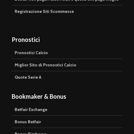
Registrazione Siti Scommesse
Pronostici
Pronostici Calcio
Miglior Sito di Pronostici Calcio
Quote Serie A
Bookmaker & Bonus
Betfair Exchange
Bonus Betfair
Bonus Rimborso