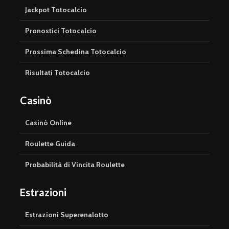
Jackpot Totocalcio
Pronostici Totocalcio
Prossima Schedina Totocalcio
Risultati Totocalcio
Casinò
Casinò Online
Roulette Guida
Probabilità di Vincita Roulette
Estrazioni
Estrazioni Superenalotto