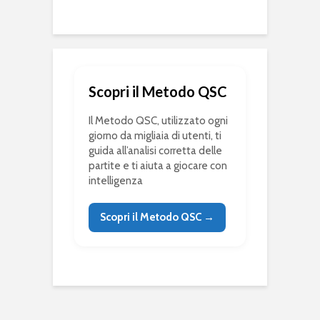
Scopri il Metodo QSC
Il Metodo QSC, utilizzato ogni
giorno da migliaia di utenti, ti
guida all’analisi corretta delle
partite e ti aiuta a giocare con
intelligenza
Scopri il Metodo QSC →