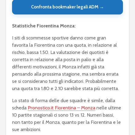
Confronta bookmaker legali ADM →
Statistiche Fiorentina Monza:
I siti di scommesse sportive danno come gran
favorita la Fiorentina con una quota, in relazione al
rischio, bassa 1.50. La valutazione dei quotisti è
corretta in relazione alla posta in palio e alla
differenti motivazioni, il Monza infatti già sta
pensando alla prossima stagione, ma sembra errata
se si considerano tutti gli indicatori. Probabilmente
una quota tra 1.80 e 2.10 sarebbe stata più corretta.
Lo stato di forma delle due squadre è simile, dalla
scheda
Pronostico.it Fiorentina – Monza
nelle ultime
10 partite stagionali ci sono 13 vs 12. Numeri bassi,
non tanto per il Monza, quanto per la Fiorentina e le
sue ambizioni.