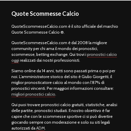
Quote Scommesse Calcio
QuoteScommesseCalcio.com è il sito ufficiale del marchio
Quote Scommesse Calcio ®.
QuoteScommesseCalcio.com è dal 2008 la migliore
community per chi ama il mondo dei pronostici,
scommesse, betting exchange. Qui trovi i
pronostici calcio
oggi
realizzati dai nostri professionisti.
Siamo online da 14 anni, tutti sono passati prima o poi per
noi. L’amministratore storico del sito è Giulio Giorgetti, il
miglior pronosticatore calcio al mondo con l’87% di
pronostici vincenti. Per maggiori informazioni consultare:
migliori pronostici calcio
.
Qui puoi trovare pronostici calcio gratuiti, statistiche, analisi
delle partite, pronostici studiati. Il nostro obiettivo è far
capire che con le scommesse sportive ci si può divertire
giocando sempre con moderazione e solo su siti legali
autorizzati da
ADM
.