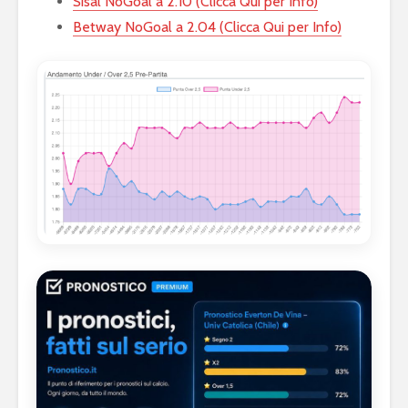
Sisal NoGoal a 2.10 (Clicca Qui per Info)
Betway NoGoal a 2.04 (Clicca Qui per Info)