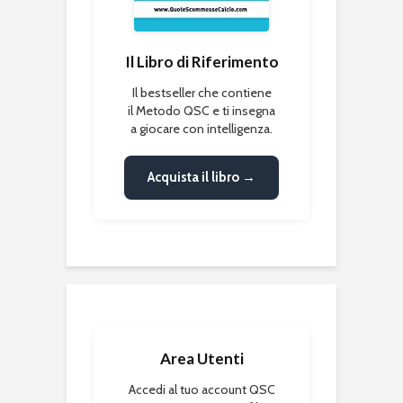
Il Libro di Riferimento
Il bestseller che contiene
il Metodo QSC e ti insegna
a giocare con intelligenza.
Acquista il libro →
Area Utenti
Accedi al tuo account QSC