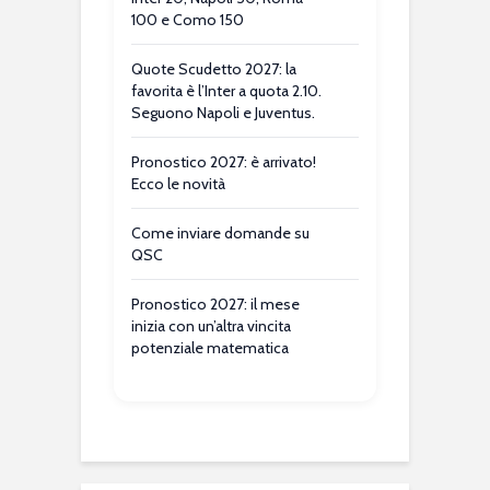
100 e Como 150
Quote Scudetto 2027: la
favorita è l’Inter a quota 2.10.
Seguono Napoli e Juventus.
Pronostico 2027: è arrivato!
Ecco le novità
Come inviare domande su
QSC
Pronostico 2027: il mese
inizia con un’altra vincita
potenziale matematica