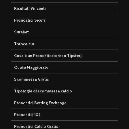
Risultati Vincenti
Pronostici Sicuri
Surebet
Totocalcio
Cosa è un Pronosticatore (o Tipster)
Quote Maggiorate
Scommessa Gratis
Tipologie di scommesse calcio
Pronostici Betting Exchange
Pronostici 1X2
Pronostici Calcio Gratis