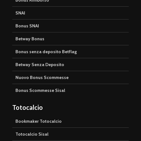
SNAI
Bonus SNAI
Betway Bonus
Bonus senza deposito Betflag
Betway Senza Deposito
Nuovo Bonus Scommesse
Bonus Scommesse Sisal
Totocalcio
Bookmaker Totocalcio
Totocalcio Sisal