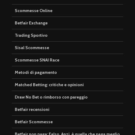
Scommesse Online
Betfair Exchange
Trading Sportivo
Sisal Scommesse
Scommesse SNAI Race
Metodi di pagamento
Matched Betting: critiche e opinioni
Draw No Bet o rimborso con pareggio
Betfair recensioni
Betfair Scommesse
Betfair non paga: Falso. Anzi, è quella che paga meglio