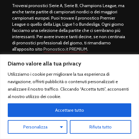
Troverai pronostici Serie A, Serie B, Champions League, ma
anche tante partite di campionati nordici o dei maggiori
campionati europei. Puoi trovare il pronostico Premier
League o quello della Liga, Ligue 1 o Bundesliga. Ogni giorno
facciamo una selezione della partite che ci sembrano più
interessanti. Per avere invece tanti decine, se non centinaia
di pronostici professionali del giorno, ti rimandiamo
all'apposito sito
Pronostico.it PREMIUM
.
L'amministratore del sito è Giulio Giorgetti, autore del libro
Diamo valore alla tua privacy
best seller Quote Scommesse Calcio e padre del Betting
Exchange in Italia. Gli utenti si stupiscono della sua capacità
Utilizziamo i cookie per migliorare la tua esperienza di
di realizzare previsioni vincenti, ma è più di un veggente, è un
navigazione, offrirti pubblicità o contenuti personalizzati e
esperto del settore che ha messo a sua disposizione il suo
analizzare il nostro traffico. Cliccando “Accetta tutti”, acconsenti
sapere per tutti.
al nostro utilizzo dei cookie.
Una scommessa sportiva calcio infatti si vince con lo
Accettare tutto
studio, non con la fortuna. Per fare bene con il mondo del
gioco servono preparazione ed esperienza. Il motto di
Giulio Giorgetti è "
Prima di scommettere, bisogna imparare a
Personalizza
Rifiuta tutto
vincere
" per questo motivo si consiglia per tutti coloro che
amano il mondo dei pronostici calcio di acquistare il libro