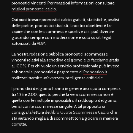
pronostici vincenti. Per maggiori informazioni consultare:
migliori pronostici calcio
.
Qui puoi trovare pronostici calcio gratuiti, statistiche, analisi
delle partite, pronostici studiati. Il nostro obiettivo è far
capire che con le scommesse sportive ci si può divertire
giocando sempre con moderazione e solo su siti legali
autorizzati da
ADM
.
La nostra redazione pubblica pronostici scommesse
vincenti relativi alla schedina del giorno e lo facciamo gratis
al 100%. Per chi vuole un servizio professionale può invece
abbonarsi ai pronostici a pagamento di
Pronostico.it
realizzati tramite un’avanzata intelligenza artificiale.
I pronostici del giorno hanno in genere una quota compresa
tra 1.25 e 2.00, questo perché la vera scommessa non è
quella con le multiple impossibili o il raddoppio del giorno,
bensì con le scommesse singole. A tal proposito si
consiglia la lettura del
libro Quote Scommesse Calcio
che
sta aiutando migliaia di scommettitori a giocare in maniera
corretta.