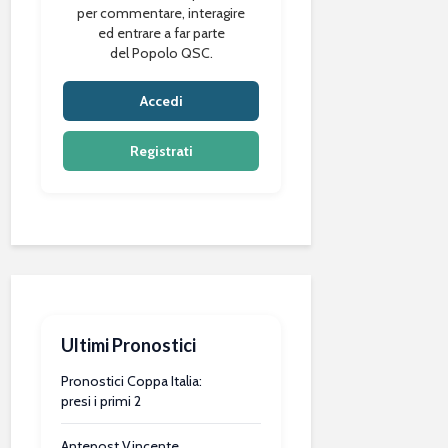
per commentare, interagire
ed entrare a far parte
del Popolo QSC.
Accedi
Registrati
Ultimi Pronostici
Pronostici Coppa Italia:
presi i primi 2
Antepost Vincente