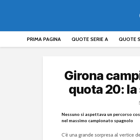
PRIMA PAGINA
QUOTE SERIE A
QUOTE S
Girona campi
quota 20: l
Nessuno si aspettava un percorso così
nel massimo campionato spagnolo
C’è una grande sorpresa al vertice d