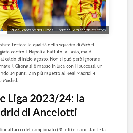
Stuani, capitano del Girona | Christian Bertrand/shutterstock
otuto testare le qualità della squadra di Michel
iato contro il Napoli e battuto la Lazio, ma è
 calcio di inizio agosto. Non si può però ignorare
nate il Girona si è messo in luce con 11 successi, un
ndo 34 punti, 2 in più rispetto al Real Madrid, 4
co Madrid.
e Liga 2023/24: la
drid di Ancelotti
glior attacco del campionato (31 reti) e nonostante la