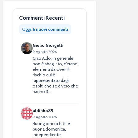
Commenti Recenti
Oggi:
6 nuovi commenti
Giulio Giorgetti
9 Agosto 2026
Ciao Aldo, in generale
non è sbagliato, c'erano
elementi da Over. Il
rischio qui è
rappresentato dagli
ospiti che se è vero che
hanno 3…
aldinho89
9 Agosto 2026
Buongiorno a tutti e
buona domenica,
Independiente