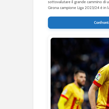
sottovalutare il grande cammino di una 
Girona campione Liga 2023/24 è in l
Confront