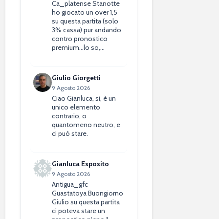
Ca_platense Stanotte
ho giocato un over 1,5
su questa partita (solo
3% cassa) pur andando
contro pronostico
premium...lo so,…
Giulio Giorgetti
9 Agosto 2026
Ciao Gianluca, sì, è un
unico elemento
contrario, o
quantomeno neutro, e
ci può stare.
Gianluca Esposito
9 Agosto 2026
Antigua_gfc
Guastatoya Buongiorno
Giulio su questa partita
ci poteva stare un