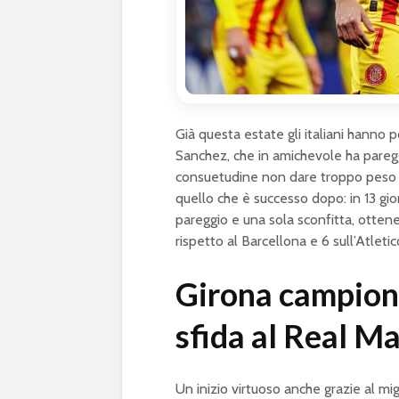
Già questa estate gli italiani hanno p
Sanchez, che in amichevole ha paregg
consuetudine non dare troppo peso al
quello che è successo dopo: in 13 gior
pareggio e una sola sconfitta, ottene
rispetto al Barcellona e 6 sull’Atleti
Girona campion
sfida al Real Ma
Un inizio virtuoso anche grazie al mi