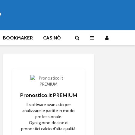
®
BOOKMAKER
CASINÒ
Pronostico.it PREMIUM
Il software avanzato per
analizzare le partite in modo
professionale.
Ogni giorno decine di
pronostici calcio d'alta qualità.