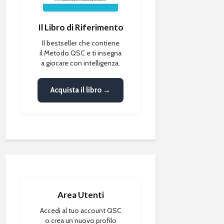
Il Libro di Riferimento
Il bestseller che contiene
il Metodo QSC e ti insegna
a giocare con intelligenza.
Acquista il libro →
Area Utenti
Accedi al tuo account QSC
o crea un nuovo profilo