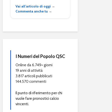
Vai all’articolo di oggi →
Commenta anche tu →
I Numeri del Popolo QSC
Online da 6.749+ giorni
19 anni di attività
3.817 articoli pubblicati
144.570 commenti
Il punto di riferimento per chi
vuole fare pronostici calcio
vincenti.