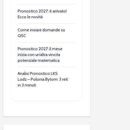
Pronostico 2027: è arrivato!
Ecco le novità
Come inviare domande su
QSC
Pronostico 2027: il mese
inizia con un’altra vincita
potenziale matematica
Analisi Pronostico LKS
Lodz – Polonia Bytom: 3 reti
in 3 minuti