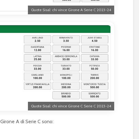
Quote Sisal: chi vince Girone A Serie C 2023-24
Quote Sisal: chi vince Girone C Serie C 2023-24
l Girone A di Serie C sono: