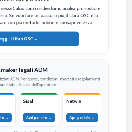
sseCalcio.com condividiamo analisi, pronostici e
nti. Se vuoi fare un passo in più, il Libro QSC è lo
are con più metodo, ordine e consapevolezza.
eggi il Libro QSC →
maker legali ADM
rizzati ADM. Per quote, condizioni, mercati e regolamenti
re il sito ufficiale dell’operatore.
Sisal
Netwin
info →
Apri per info →
Apri per info →