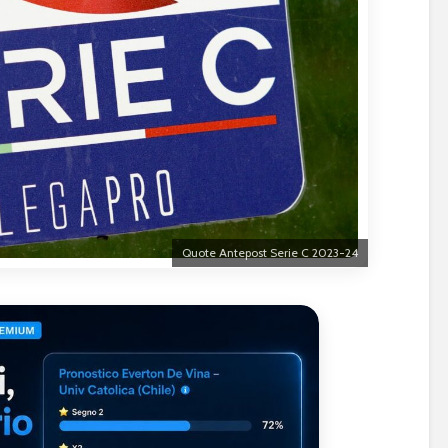
Quote Antepost Serie C 2023-24