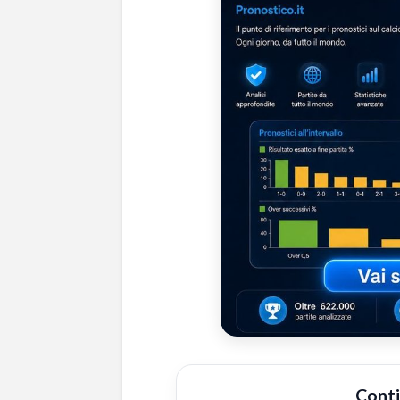
Conti