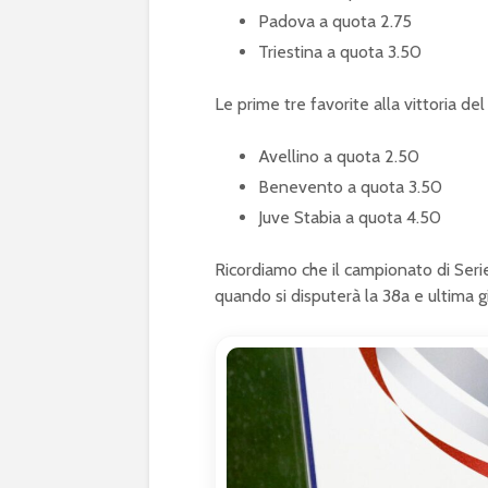
Padova a quota 2.75
Triestina a quota 3.50
Le prime tre favorite alla vittoria de
Avellino a quota 2.50
Benevento a quota 3.50
Juve Stabia a quota 4.50
Ricordiamo che il campionato di Ser
quando si disputerà la 38a e ultima g