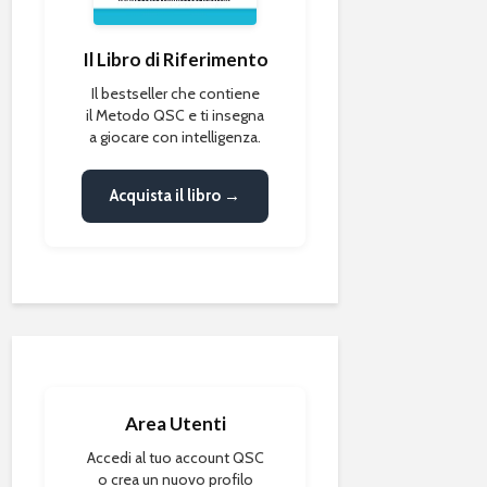
Il Libro di Riferimento
Il bestseller che contiene
il Metodo QSC e ti insegna
a giocare con intelligenza.
Acquista il libro →
Area Utenti
Accedi al tuo account QSC
o crea un nuovo profilo