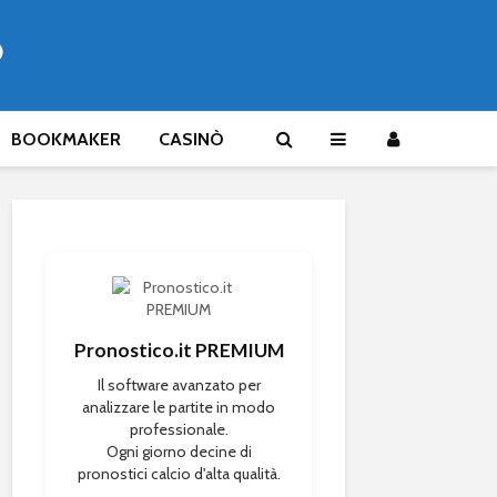
®
BOOKMAKER
CASINÒ
Pronostico.it PREMIUM
Il software avanzato per
analizzare le partite in modo
professionale.
Ogni giorno decine di
pronostici calcio d'alta qualità.