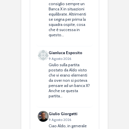
consiglio sempre un
Banca X in situazioni
equilibrate. Altrimenti
se segna per prima la
squadra ospite, cosa
che è successa in
questo…
Gianluca Esposito
9 Agosto 2026
Giulio sulla partita
postato da Aldo visto
che vi erano elementi
da over non si poteva
pensare ad un banca X?
Anche se questa
partita…
Giulio Giorgetti
9 Agosto 2026
Ciao Aldo, in generale