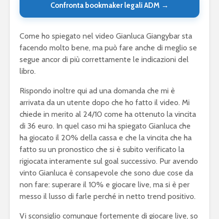
Confronta bookmaker legali ADM →
Come ho spiegato nel video Gianluca Giangybar sta
facendo molto bene, ma può fare anche di meglio se
segue ancor di più correttamente le indicazioni del
libro.
Rispondo inoltre qui ad una domanda che mi è
arrivata da un utente dopo che ho fatto il video. Mi
chiede in merito al 24/10 come ha ottenuto la vincita
di 36 euro. In quel caso mi ha spiegato Gianluca che
ha giocato il 20% della cassa e che la vincita che ha
fatto su un pronostico che si è subito verificato la
rigiocata interamente sul goal successivo. Pur avendo
vinto Gianluca è consapevole che sono due cose da
non fare: superare il 10% e giocare live, ma si è per
messo il lusso di farle perché in netto trend positivo.
Vi sconsiglio comunque fortemente di giocare live, so