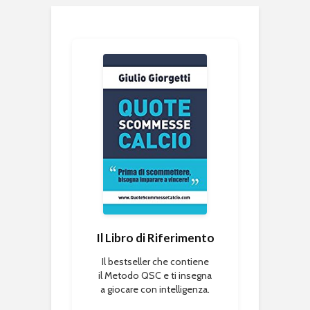
Il Libro di Riferimento
Il bestseller che contiene
il Metodo QSC e ti insegna
a giocare con intelligenza.