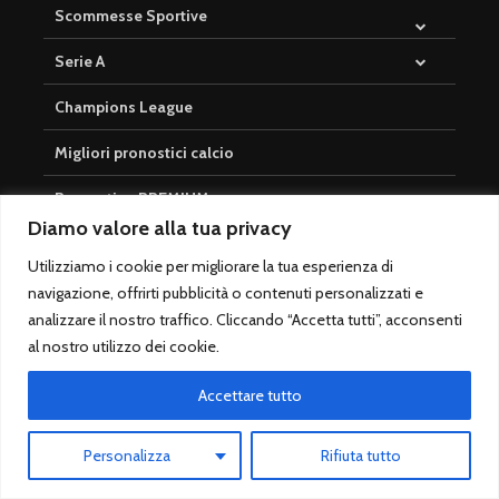
Scommesse Sportive
Serie A
Champions League
Migliori pronostici calcio
Pronostico PREMIUM
Diamo valore alla tua privacy
Libro Quote Scommesse Calcio
Utilizziamo i cookie per migliorare la tua esperienza di
Surebet
navigazione, offrirti pubblicità o contenuti personalizzati e
analizzare il nostro traffico. Cliccando “Accetta tutti”, acconsenti
Cosa sono i Pronostici Aperti?
al nostro utilizzo dei cookie.
Cosa sono i Pronostici Calcistici
Accettare tutto
Pronostici tutto l’anno
Personalizza
Rifiuta tutto