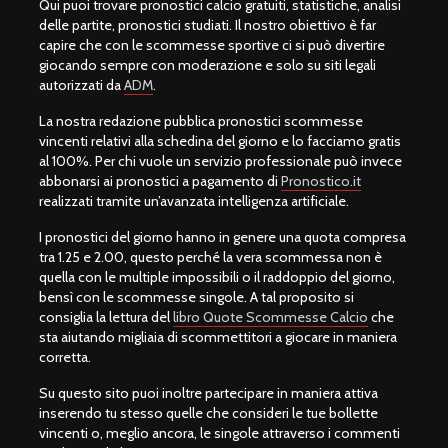
Qui puoi trovare pronostici calcio gratuiti, statistiche, analisi
delle partite, pronostici studiati. Il nostro obiettivo è far
capire che con le scommesse sportive ci si può divertire
giocando sempre con moderazione e solo su siti legali
autorizzati da
ADM
.
La nostra redazione pubblica pronostici scommesse
vincenti relativi alla schedina del giorno e lo facciamo gratis
al 100%. Per chi vuole un servizio professionale può invece
abbonarsi ai pronostici a pagamento di
Pronostico.it
realizzati tramite un’avanzata intelligenza artificiale.
I pronostici del giorno hanno in genere una quota compresa
tra 1.25 e 2.00, questo perché la vera scommessa non è
quella con le multiple impossibili o il raddoppio del giorno,
bensì con le scommesse singole. A tal proposito si
consiglia la lettura del
libro Quote Scommesse Calcio
che
sta aiutando migliaia di scommettitori a giocare in maniera
corretta.
Su questo sito puoi inoltre partecipare in maniera attiva
inserendo tu stesso quelle che consideri le tue bollette
vincenti o, meglio ancora, le singole attraverso i commenti