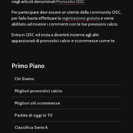
negli articoli denominati
Pronostici QSC
.
Per partecipare devi essere un utente della community QSC,
per farlo basta effettuare la
registrazione gratuita
e verrai
abilitato ad inserire i commenti con le tue previsioni calcio.
Entra in QSC ed inizia a divertirti insieme agli altri
appassionati di pronostici calcio e scommesse come te.
Primo Piano
Chi Siamo
Migliori pronostici calcio
Migliori siti scommesse
Partite di oggi in TV
Classifica Serie A