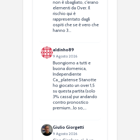
non è sbagliato, c'erano
elementi da Over. Il
rischio qui è
rappresentato dagli
ospiti che se è vero che
hanno 3…
aldinho89
9 Agosto 2026
Buongiorno a tutti e
buona domenica,
Independiente
Ca_platense Stanotte
ho giocato un over 1,5
su questa partita (solo
3% cassa) pur andando
contro pronostico
premium...lo so,…
Giulio Giorgetti
9 Agosto 2026