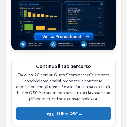
Continua il tuo percorso
Da quasi 20 anni su QuoteScommesseCalcio.com
condividiamo analisi, pronostici e confronto
quotidiano con gli utenti. Se vuoi fare un passo in più,
il Libro QSC è lo strumento pensato per lavorare con
più metodo, ordine e consapevolezza.
Leggi il Libro QSC →