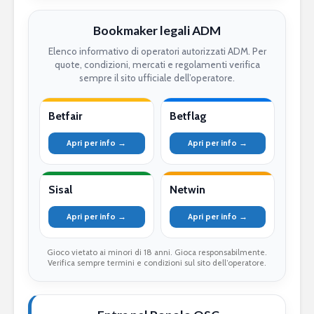
Bookmaker legali ADM
Elenco informativo di operatori autorizzati ADM. Per
quote, condizioni, mercati e regolamenti verifica
sempre il sito ufficiale dell’operatore.
Betfair
Betflag
Apri per info →
Apri per info →
Sisal
Netwin
Apri per info →
Apri per info →
Gioco vietato ai minori di 18 anni. Gioca responsabilmente.
Verifica sempre termini e condizioni sul sito dell’operatore.