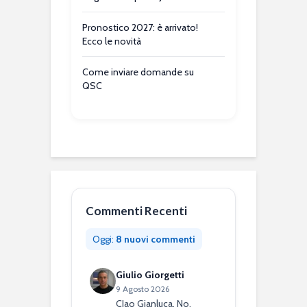
Pronostico 2027: è arrivato!
Ecco le novità
Come inviare domande su
QSC
Commenti Recenti
Oggi:
8 nuovi commenti
Giulio Giorgetti
9 Agosto 2026
CIao Gianluca, No,