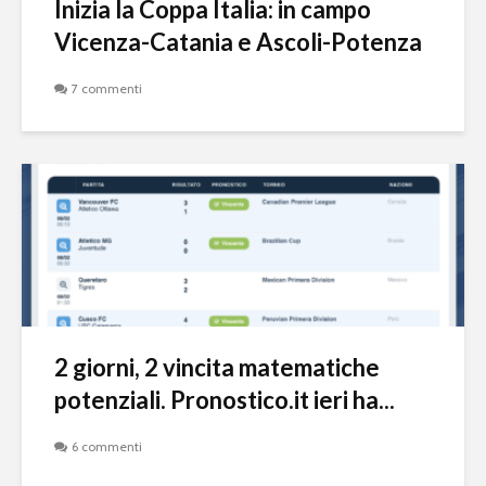
Inizia la Coppa Italia: in campo
Vicenza-Catania e Ascoli-Potenza
7 commenti
2 giorni, 2 vincita matematiche
potenziali. Pronostico.it ieri ha...
6 commenti