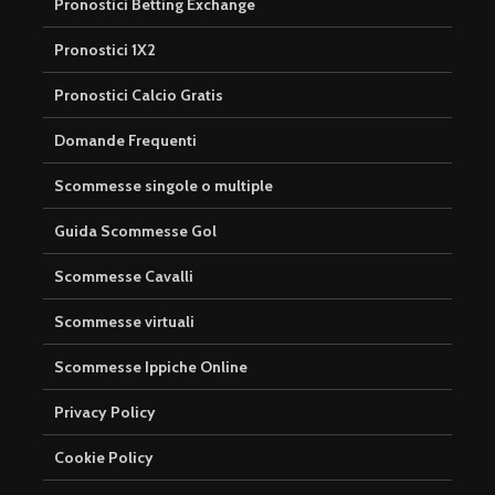
Pronostici Betting Exchange
Pronostici 1X2
Pronostici Calcio Gratis
Domande Frequenti
Scommesse singole o multiple
Guida Scommesse Gol
Scommesse Cavalli
Scommesse virtuali
Scommesse Ippiche Online
Privacy Policy
Cookie Policy