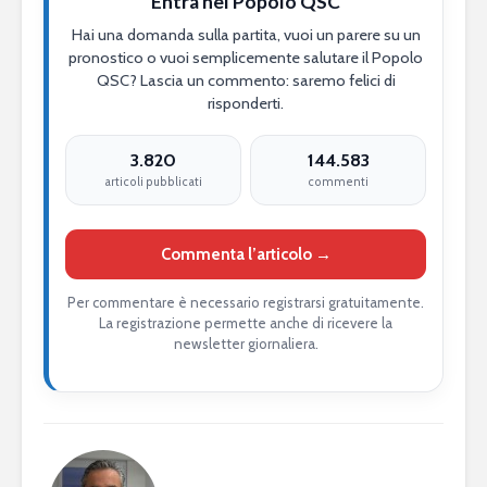
Entra nel Popolo QSC
Hai una domanda sulla partita, vuoi un parere su un
pronostico o vuoi semplicemente salutare il Popolo
QSC? Lascia un commento: saremo felici di
risponderti.
3.820
144.583
articoli pubblicati
commenti
Commenta l’articolo →
Per commentare è necessario registrarsi gratuitamente.
La registrazione permette anche di ricevere la
newsletter giornaliera.