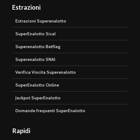
Estrazioni
Estrazioni Superenalotto
SuperEnalotto Sisal
Superenalotto Betflag
Superenalotto SNAI
Verifica Vincita Superenalotto
SuperEnalotto Online
Jackpot SuperEnalotto
Domande frequenti SuperEnalotto
Rapidi