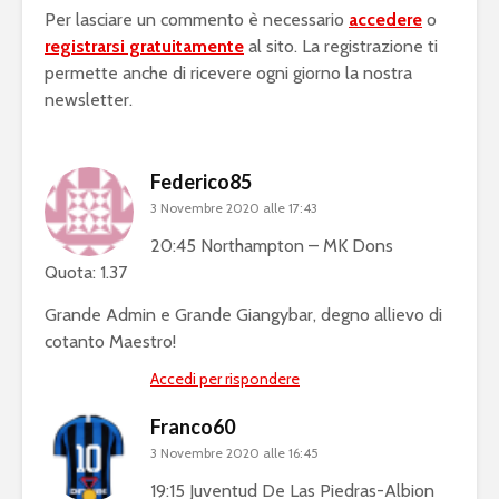
Per lasciare un commento è necessario
accedere
o
registrarsi gratuitamente
al sito. La registrazione ti
permette anche di ricevere ogni giorno la nostra
newsletter.
Federico85
3 Novembre 2020 alle 17:43
20:45 Northampton – MK Dons
Quota: 1.37
Grande Admin e Grande Giangybar, degno allievo di
cotanto Maestro!
Accedi per rispondere
Franco60
3 Novembre 2020 alle 16:45
19:15 Juventud De Las Piedras-Albion