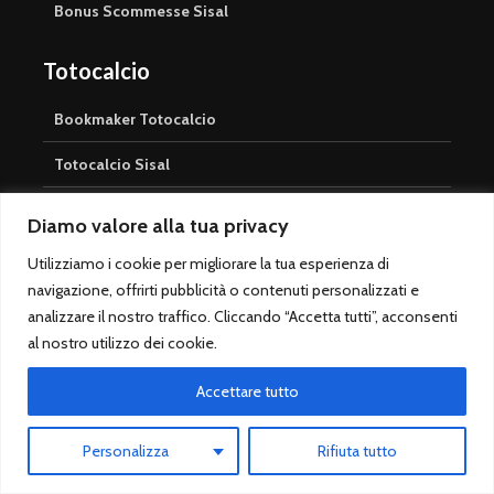
Bonus Scommesse Sisal
Totocalcio
Bookmaker Totocalcio
Totocalcio Sisal
Jackpot Totocalcio
Diamo valore alla tua privacy
Pronostici Totocalcio
Utilizziamo i cookie per migliorare la tua esperienza di
navigazione, offrirti pubblicità o contenuti personalizzati e
Prossima Schedina Totocalcio
analizzare il nostro traffico. Cliccando “Accetta tutti”, acconsenti
al nostro utilizzo dei cookie.
Risultati Totocalcio
Accettare tutto
Casinò
Personalizza
Rifiuta tutto
Casinò Online