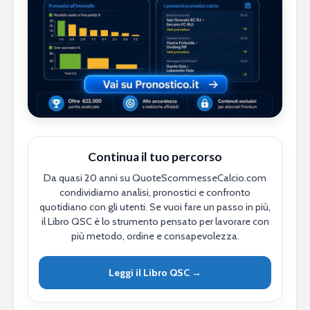
Continua il tuo percorso
Da quasi 20 anni su QuoteScommesseCalcio.com
condividiamo analisi, pronostici e confronto
quotidiano con gli utenti. Se vuoi fare un passo in più,
il Libro QSC è lo strumento pensato per lavorare con
più metodo, ordine e consapevolezza.
Leggi il Libro QSC →