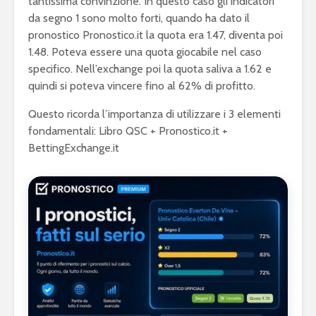
tantissima convinzione. In questo caso gli indicatori
da segno 1 sono molto forti, quando ha dato il
pronostico Pronostico.it la quota era 1.47, diventa poi
1.48. Poteva essere una quota giocabile nel caso
specifico. Nell’exchange poi la quota saliva a 1.62 e
quindi si poteva vincere fino al 62% di profitto.
Questo ricorda l’importanza di utilizzare i 3 elementi
fondamentali: Libro QSC + Pronostico.it +
BettingExchange.it