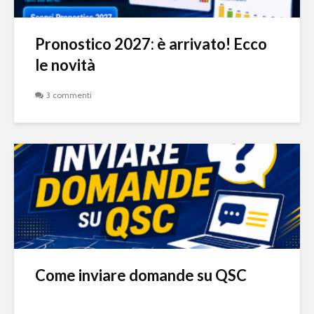
Pronostico 2027: è arrivato! Ecco
le novità
3 commenti
Come inviare domande su QSC