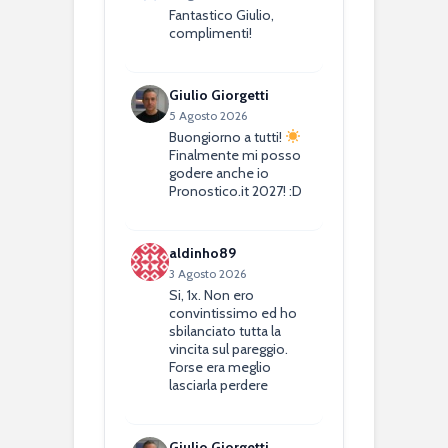
Fantastico Giulio,
complimenti!
Giulio Giorgetti
5 Agosto 2026
Buongiorno a tutti!
Finalmente mi posso
godere anche io
Pronostico.it 2027! :D
aldinho89
3 Agosto 2026
Si, 1x. Non ero
convintissimo ed ho
sbilanciato tutta la
vincita sul pareggio.
Forse era meglio
lasciarla perdere
Giulio Giorgetti