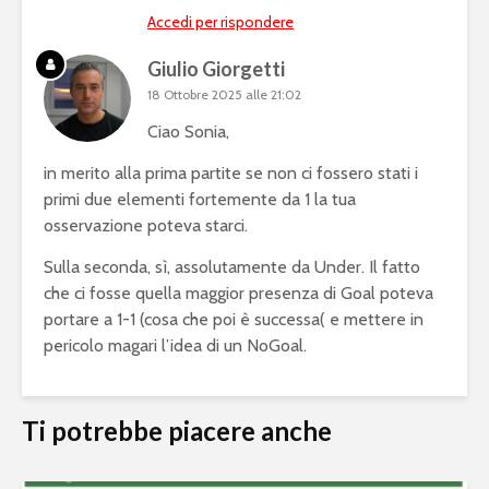
Accedi per rispondere
Giulio Giorgetti
18 Ottobre 2025 alle 21:02
Ciao Sonia,
in merito alla prima partite se non ci fossero stati i
primi due elementi fortemente da 1 la tua
osservazione poteva starci.
Sulla seconda, sì, assolutamente da Under. Il fatto
che ci fosse quella maggior presenza di Goal poteva
portare a 1-1 (cosa che poi è successa( e mettere in
pericolo magari l’idea di un NoGoal.
Ti potrebbe piacere anche