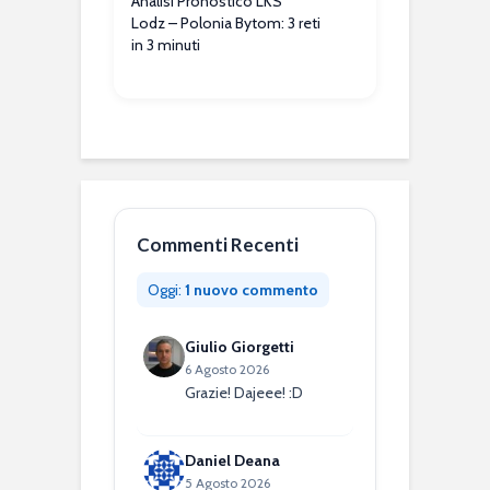
Analisi Pronostico LKS
Lodz – Polonia Bytom: 3 reti
in 3 minuti
Commenti Recenti
Oggi:
1 nuovo commento
Giulio Giorgetti
6 Agosto 2026
Grazie! Dajeee! :D
Daniel Deana
5 Agosto 2026