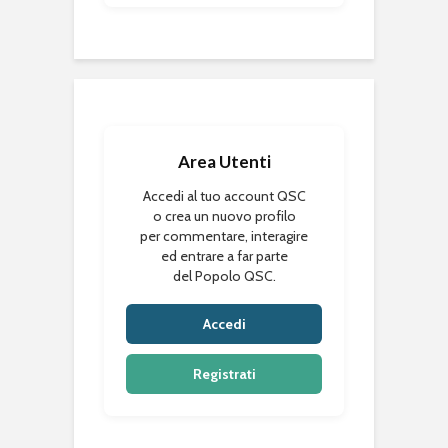
Area Utenti
Accedi al tuo account QSC
o crea un nuovo profilo
per commentare, interagire
ed entrare a far parte
del Popolo QSC.
Accedi
Registrati