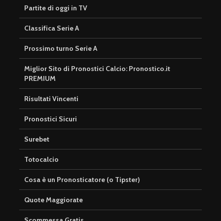
Partite di oggi in TV
Classifica Serie A
Prossimo turno Serie A
Miglior Sito di Pronostici Calcio: Pronostico.it
PREMIUM
Risultati Vincenti
Pronostici Sicuri
Surebet
Totocalcio
Cosa è un Pronosticatore (o Tipster)
Quote Maggiorate
Scommessa Gratis