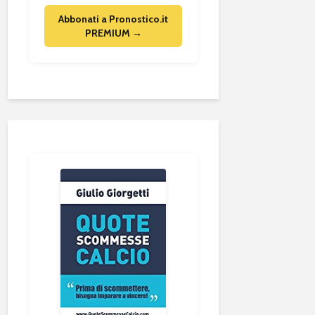
Abbonati a Pronostico.it
PREMIUM →