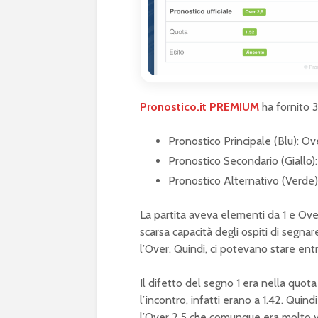
Pronostico.it PREMIUM
ha fornito 3 
Pronostico Principale (Blu): Ove
Pronostico Secondario (Giallo):
Pronostico Alternativo (Verde)
La partita aveva elementi da 1 e Over
scarsa capacità degli ospiti di segna
l’Over. Quindi, ci potevano stare entr
Il difetto del segno 1 era nella quot
l’incontro, infatti erano a 1.42. Quin
l’Over 2,5 che comunque era molto va