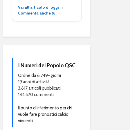
Vai all’articolo di oggi →
Commenta anche tu →
I Numeri del Popolo QSC
Online da 6.749+ giorni
19 anni di attività
3.817 articoli pubblicati
144.570 commenti
Il punto di riferimento per chi
vuole fare pronostici calcio
vincenti.