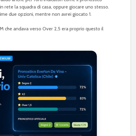
 in rete la squadra di casa, oppure giocare uno stesso.
rime due opzioni, mentre non avrei giocato 1.
 che andava verso Over 2,5 era proprio questo il