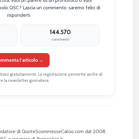
tita, vuoi un parere su un pronostico o vuoi
polo QSC? Lascia un commento: saremo felici di
risponderti.
144.570
commenti
mmenta l’articolo →
rarsi gratuitamente. La registrazione permette anche di
re la newsletter giornaliera.
Fondatore di QuoteScommesseCalcio.com dal 2008,
C e creatore di Pronostico.it.