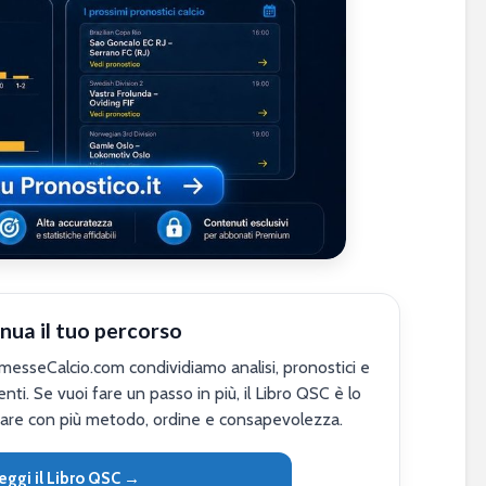
nua il tuo percorso
sseCalcio.com condividiamo analisi, pronostici e
nti. Se vuoi fare un passo in più, il Libro QSC è lo
are con più metodo, ordine e consapevolezza.
eggi il Libro QSC →