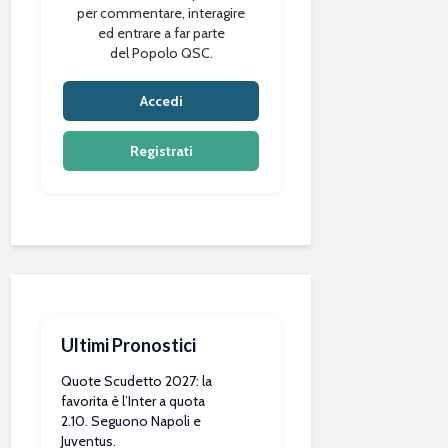
per commentare, interagire
ed entrare a far parte
del Popolo QSC.
Accedi
Registrati
Ultimi Pronostici
Quote Scudetto 2027: la
favorita è l’Inter a quota
2.10. Seguono Napoli e
Juventus.