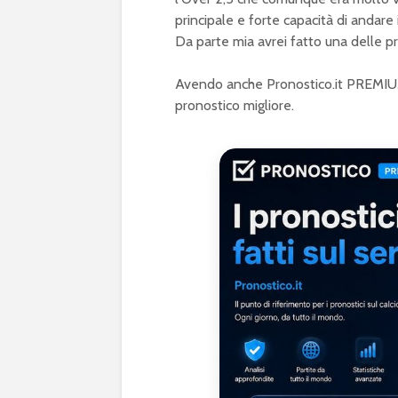
principale e forte capacità di andare
Da parte mia avrei fatto una delle p
Avendo anche Pronostico.it PREMIUM
pronostico migliore.