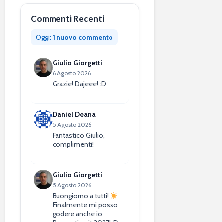
Commenti Recenti
Oggi:
1 nuovo commento
Giulio Giorgetti
6 Agosto 2026
Grazie! Dajeee! :D
Daniel Deana
5 Agosto 2026
Fantastico Giulio,
complimenti!
Giulio Giorgetti
5 Agosto 2026
Buongiorno a tutti!
Finalmente mi posso
godere anche io