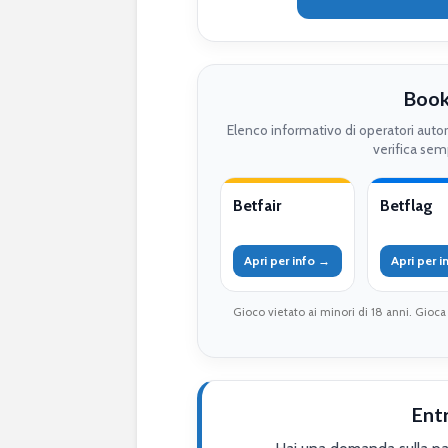
Book
Elenco informativo di operatori auto
verifica semp
Betfair
Betflag
Apri per info →
Apri per 
Gioco vietato ai minori di 18 anni. Gioca
Ent