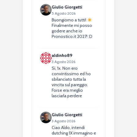
Giulio Giorgetti
5 Agosto 2026
Buongiorno a tutti!
Finalmente mi posso
godere anche io
Pronostico.it 2027! :D
aldinho89
3 Agosto 2026
Si, 1x. Non ero
convintissimo ed ho
sbilanciato tutta la
vincita sul pareggio.
Forse era meglio
lasciarla perdere
Giulio Giorgetti
3 Agosto 2026
Ciao Aldo, intendi
dutching 1X immagino e