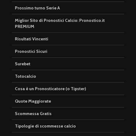
Prossimo turno Serie A
Miglior Sito di Pronostici Calcio: Pronostico.it
PREMIUM
Risultati Vincenti
Pronostici Sicuri
Surebet
Totocalcio
Cosa è un Pronosticatore (o Tipster)
Quote Maggiorate
Scommessa Gratis
Tipologie di scommesse calcio