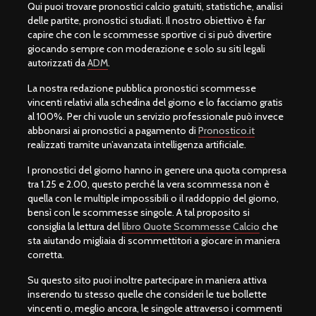
Qui puoi trovare pronostici calcio gratuiti, statistiche, analisi
delle partite, pronostici studiati. Il nostro obiettivo è far
capire che con le scommesse sportive ci si può divertire
giocando sempre con moderazione e solo su siti legali
autorizzati da
ADM
.
La nostra redazione pubblica pronostici scommesse
vincenti relativi alla schedina del giorno e lo facciamo gratis
al 100%. Per chi vuole un servizio professionale può invece
abbonarsi ai pronostici a pagamento di
Pronostico.it
realizzati tramite un’avanzata intelligenza artificiale.
I pronostici del giorno hanno in genere una quota compresa
tra 1.25 e 2.00, questo perché la vera scommessa non è
quella con le multiple impossibili o il raddoppio del giorno,
bensì con le scommesse singole. A tal proposito si
consiglia la lettura del
libro Quote Scommesse Calcio
che
sta aiutando migliaia di scommettitori a giocare in maniera
corretta.
Su questo sito puoi inoltre partecipare in maniera attiva
inserendo tu stesso quelle che consideri le tue bollette
vincenti o, meglio ancora, le singole attraverso i commenti