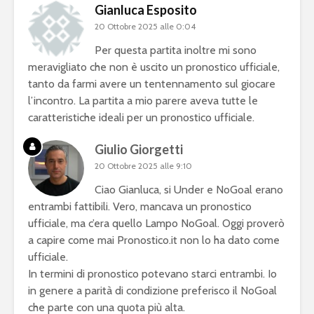
Gianluca Esposito
20 Ottobre 2025 alle 0:04
Per questa partita inoltre mi sono
meravigliato che non è uscito un pronostico ufficiale,
tanto da farmi avere un tentennamento sul giocare
l’incontro. La partita a mio parere aveva tutte le
caratteristiche ideali per un pronostico ufficiale.
Giulio Giorgetti
20 Ottobre 2025 alle 9:10
Ciao Gianluca, si Under e NoGoal erano
entrambi fattibili. Vero, mancava un pronostico
ufficiale, ma c’era quello Lampo NoGoal. Oggi proverò
a capire come mai Pronostico.it non lo ha dato come
ufficiale.
In termini di pronostico potevano starci entrambi. Io
in genere a parità di condizione preferisco il NoGoal
che parte con una quota più alta.