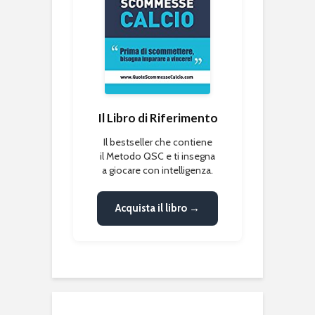
Il Libro di Riferimento
Il bestseller che contiene
il Metodo QSC e ti insegna
a giocare con intelligenza.
Acquista il libro →