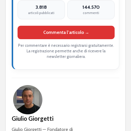
3.818
144.570
articoli pubblicati
commenti
Commenta l’articolo →
Per commentare è necessario registrarsi gratuitamente.
La registrazione permette anche di ricevere la
newsletter giornaliera.
Giulio Giorgetti
Giulio Giorgetti — Fondatore di