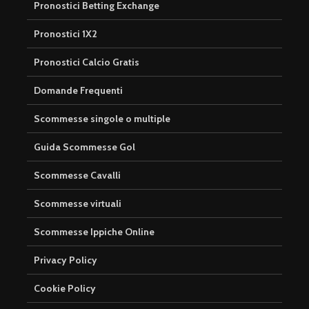
Pronostici Betting Exchange
Pronostici 1X2
Pronostici Calcio Gratis
Domande Frequenti
Scommesse singole o multiple
Guida Scommesse Gol
Scommesse Cavalli
Scommesse virtuali
Scommesse Ippiche Online
Privacy Policy
Cookie Policy