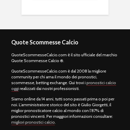
Quote Scommesse Calcio
QuoteScommesseCalcio.com è il sito ufficiale del marchio
Quote Scommesse Calcio ®.
QuoteScommesseCalcio.com è dal 2008 la migliore
community per chi ama il mondo dei pronostici,
scommesse, betting exchange. Qui trovi i
pronostici calcio
oggi
realizzati dai nostri professionisti.
Siamo online da 14 anni, tutti sono passati prima o poi per
noi. L’amministratore storico del sito è Giulio Giorgetti, il
miglior pronosticatore calcio al mondo con l’87% di
pronostici vincenti. Per maggiori informazioni consultare:
migliori pronostici calcio
.