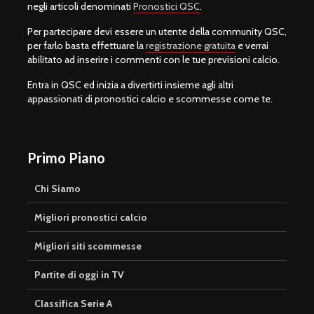
negli articoli denominati
Pronostici QSC
.
Per partecipare devi essere un utente della community QSC,
per farlo basta effettuare la
registrazione gratuita
e verrai
abilitato ad inserire i commenti con le tue previsioni calcio.
Entra in QSC ed inizia a divertirti insieme agli altri
appassionati di pronostici calcio e scommesse come te.
Primo Piano
Chi Siamo
Migliori pronostici calcio
Migliori siti scommesse
Partite di oggi in TV
Classifica Serie A