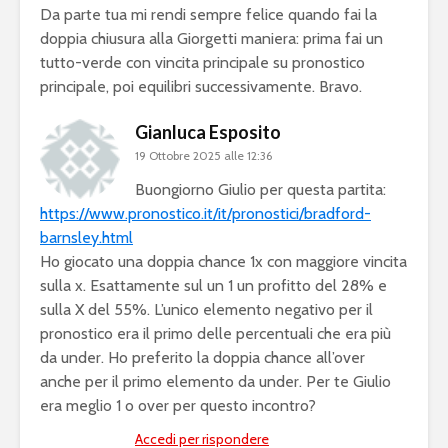
Da parte tua mi rendi sempre felice quando fai la
doppia chiusura alla Giorgetti maniera: prima fai un
tutto-verde con vincita principale su pronostico
principale, poi equilibri successivamente. Bravo.
Gianluca Esposito
19 Ottobre 2025 alle 12:36
Buongiorno Giulio per questa partita:
https://www.pronostico.it/it/pronostici/bradford-
barnsley.html
Ho giocato una doppia chance 1x con maggiore vincita
sulla x. Esattamente sul un 1 un profitto del 28% e
sulla X del 55%. L’unico elemento negativo per il
pronostico era il primo delle percentuali che era più
da under. Ho preferito la doppia chance all’over
anche per il primo elemento da under. Per te Giulio
era meglio 1 o over per questo incontro?
Accedi per rispondere