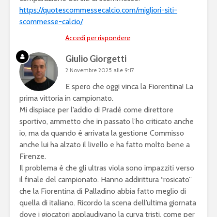
https://quotescommessecalcio.com/migliori-siti-
scommesse-calcio/
Accedi per rispondere
Giulio Giorgetti
2 Novembre 2025 alle 9:17
E spero che oggi vinca la Fiorentina! La
prima vittoria in campionato.
Mi dispiace per l’addio di Pradè come direttore
sportivo, ammetto che in passato l’ho criticato anche
io, ma da quando è arrivata la gestione Commisso
anche lui ha alzato il livello e ha fatto molto bene a
Firenze.
Il problema è che gli ultras viola sono impazziti verso
il finale del campionato. Hanno addirittura “rosicato”
che la Fiorentina di Palladino abbia fatto meglio di
quella di italiano. Ricordo la scena dell’ultima giornata
dove i giocatori applaudivano la curva tristi, come per