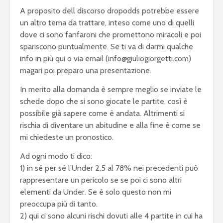
A proposito dell discorso dropodds potrebbe essere
un altro tema da trattare, inteso come uno di quelli
dove ci sono fanfaroni che promettono miracoli e poi
spariscono puntualmente. Se ti va di darmi qualche
info in più qui o via email (info@giuliogiorgetti.com)
magari poi preparo una presentazione.
In merito alla domanda è sempre meglio se inviate le
schede dopo che si sono giocate le partite, così è
possibile già sapere come è andata. Altrimenti si
rischia di diventare un abitudine e alla fine è come se
mi chiedeste un pronostico.
Ad ogni modo ti dico:
1) in sé per sé l’Under 2,5 al 78% nei precedenti può
rappresentare un pericolo se se poi ci sono altri
elementi da Under. Se è solo questo non mi
preoccupa più di tanto.
2) qui ci sono alcuni rischi dovuti alle 4 partite in cui ha