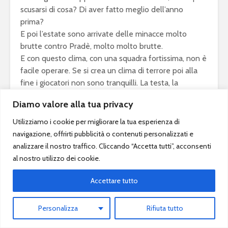
scusarsi di cosa? Di aver fatto meglio dell’anno
prima?
E poi l’estate sono arrivate delle minacce molto
brutte contro Pradè, molto molto brutte.
E con questo clima, con una squadra fortissima, non è
facile operare. Se si crea un clima di terrore poi alla
fine i giocatori non sono tranquilli. La testa, la
psicologia, sono importanti sempre.
Diamo valore alla tua privacy
Quindi in bocca al lupo a Pradè per il suo futuro e
forza Fiorentina!
Utilizziamo i cookie per migliorare la tua esperienza di
navigazione, offrirti pubblicità o contenuti personalizzati e
Accedi per rispondere
analizzare il nostro traffico. Cliccando “Accetta tutti”, acconsenti
Giulio Giorgetti
al nostro utilizzo dei cookie.
2 Novembre 2025 alle 9:12
Accettare tutto
Buongiorno e buona domenica a tutti!
Personalizza
Rifiuta tutto
Accedi per rispondere