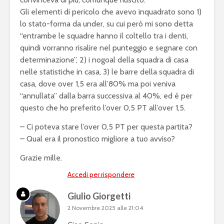
Gli elementi di pericolo che avevo inquadrato sono 1)
lo stato-forma da under, su cui però mi sono detta
“entrambe le squadre hanno il coltello tra i denti,
quindi vorranno risalire nel punteggio e segnare con
determinazione”, 2) i nogoal della squadra di casa
nelle statistiche in casa, 3) le barre della squadra di
casa, dove over 1,5 era all’80% ma poi veniva
“annullata” dalla barra successiva al 40%, ed è per
questo che ho preferito l’over 0,5 PT all’over 1,5.
– Ci poteva stare l’over 0,5 PT per questa partita?
– Qual era il pronostico migliore a tuo avviso?
Grazie mille.
Accedi per rispondere
Giulio Giorgetti
2 Novembre 2025 alle 21:04