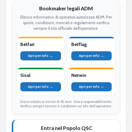
Bookmaker legali ADM
Elenco informativo di operatori autorizzati ADM. Per
quote, condizioni, mercati e regolamenti verifica
sempre il sito ufficiale dell’operatore.
Betfair
Betflag
Apri per info →
Apri per info →
Sisal
Netwin
Apri per info →
Apri per info →
Gioco vietato ai minori di 18 anni. Gioca responsabilmente.
Verifica sempre termini e condizioni sul sito dell’operatore.
Entra nel Popolo QSC