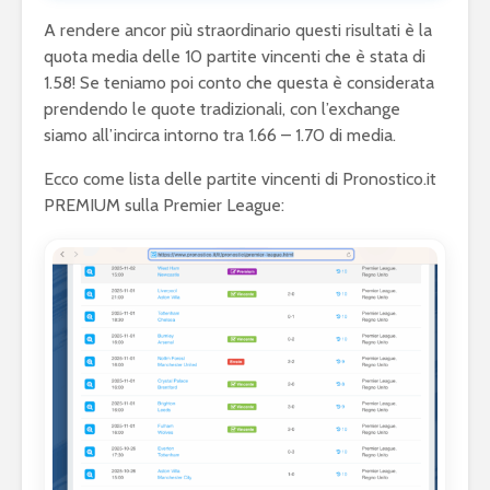
A rendere ancor più straordinario questi risultati è la
quota media delle 10 partite vincenti che è stata di
1.58! Se teniamo poi conto che questa è considerata
prendendo le quote tradizionali, con l’exchange
siamo all’incirca intorno tra 1.66 – 1.70 di media.
Ecco come lista delle partite vincenti di Pronostico.it
PREMIUM sulla Premier League: