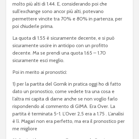
molto più alti di 1.44. E, considerando poi che
sull’exchange sono ancor più alti, potevano
permettere vincite tra 70% e 80% in partenza, per
poi chiuderle prima.
La quota di 1.55 è sicuramente decente, e si può
sicuramente uscire in anticipo con un profitto
decente. Ma se prendi una quota 1.65 – 1.70
sicuramente esci meglio.
Poi in merito ai pronostici:
1) per la partita del Gornik in pratica oggi ho di fatto
dato un pronostico, come vedete tra una cosa e
l’altra mi capita di darne anche se non voglio farlo
rispondendo al commento di GIMA. Era Over. La
partita è terminata 5-1. L’Over 2,5 era a 1.75 . L’analisi
è lì. Magari non era perfetto, ma era il pronostico per
me migliore