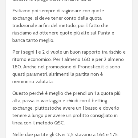
Evitiamo poi sempre di ragionare con quote
exchange, si deve tener conto della quota
tradizionale ai fini del metodo, poi il fatto che
riusciamo ad ottenere quote più alte sul Punta e
banca tanto meglio.
Per i segni 1 e 2 ci vuole un buon rapporto tra rischio e
ritorno economico. Per 1 almeno 1.60 e per 2 almeno
1.80. Anche nel promozione di Pronostico.it ci sono
questi parametri, altrimenti la partita non è
nemmeno valutata.
Questo perché è meglio che prendi un 1 a quota più
alta, passa in vantaggio e chiudi con il betting
exchange, piuttostoche avere un 1 basso e doverlo
tenere a lungo per avere un profitto consigliato in
linea con il metodo QSC.
Nelle due partite gli Over 2,5 stavano a 1.64 e 1.75,