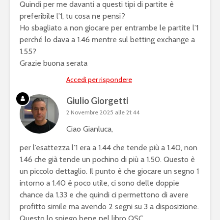
Quindi per me davanti a questi tipi di partite è
preferibile l’1, tu cosa ne pensi?
Ho sbagliato a non giocare per entrambe le partite l’1
perché lo dava a 1.46 mentre sul betting exchange a
1.55?
Grazie buona serata
Accedi per rispondere
Giulio Giorgetti
2 Novembre 2025 alle 21:44
Ciao Gianluca,
per l’esattezza l’1 era a 1.44 che tende più a 1.40, non
1.46 che già tende un pochino di più a 1.50. Questo è
un piccolo dettaglio. Il punto è che giocare un segno 1
intorno a 1.40 è poco utile, ci sono delle doppie
chance da 1.33 e che quindi ci permettono di avere
profitto simile ma avendo 2 segni su 3 a disposizione.
Questo lo spiego bene nel libro QSC.