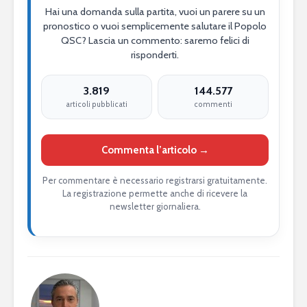
Hai una domanda sulla partita, vuoi un parere su un
pronostico o vuoi semplicemente salutare il Popolo
QSC? Lascia un commento: saremo felici di
risponderti.
3.819
144.577
articoli pubblicati
commenti
Commenta l’articolo →
Per commentare è necessario registrarsi gratuitamente.
La registrazione permette anche di ricevere la
newsletter giornaliera.