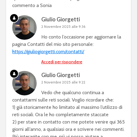
commento a Sonia
Giulio Giorgetti
2 Novembre 2025 alle 9:36
Ho conto l’occasione per aggiornare la
pagina Contatti del mio sito personale:
https://giuliogiorgetti.com/contatti/
Accedi per rispondere
Giulio Giorgetti
2 Novembre 2025 alle 9:22
Vedo che qualcuno continua a
contattarmi sulle reti sociali. Voglio ricordare che:
1) già storicamente ho limitato al massimo l’utilizzo di
reti sociali. Ora le ho completamente staccate
2) per stare in contatto con me potete venire qui 365
giorni all’anno, a qualsiasi ora e scrivere nei commenti.
Più interagite con me, più vi posso aiutare a