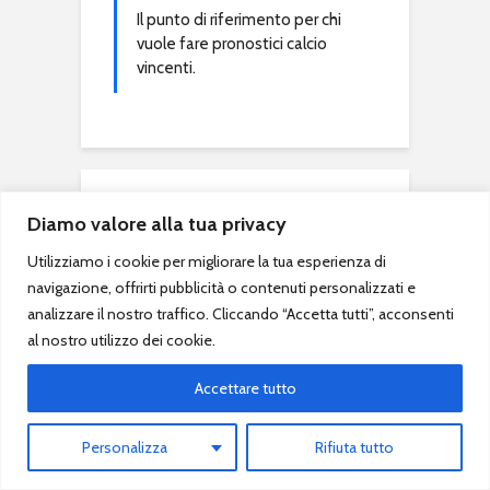
Il punto di riferimento per chi
vuole fare pronostici calcio
vincenti.
Diamo valore alla tua privacy
Scopri il Metodo QSC
Utilizziamo i cookie per migliorare la tua esperienza di
Il Metodo QSC, utilizzato ogni
navigazione, offrirti pubblicità o contenuti personalizzati e
giorno da migliaia di utenti, ti
analizzare il nostro traffico. Cliccando “Accetta tutti”, acconsenti
guida all’analisi corretta delle
al nostro utilizzo dei cookie.
partite e ti aiuta a giocare con
intelligenza
Accettare tutto
Scopri il Metodo QSC →
Personalizza
Rifiuta tutto