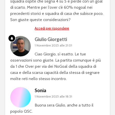
squadra ospite che segna 4 su 5 e perde con un goal
di scarto. Mentre per l’over c’è 60% nogoal nei
precedenti storici e squadra di casa che subisce poco.
Son giuste queste considerazioni?
Accedi per rispondere
Giulio Giorgetti
1 Novembre 2025 alle 21:01
Ciao Giorgio, sì esatto. Le tue
osservazioni sono giuste. La partita comunque è più
da 1 che Over per via dei NoGoal della squadra di
casa e della scarsa capacità della stessa di segnare
molte reti nello stesso incontro.
Sonia
1 Novembre 2025 alle 18:51
Buona sera Giulio, anche a tutto il
popolo QSC.