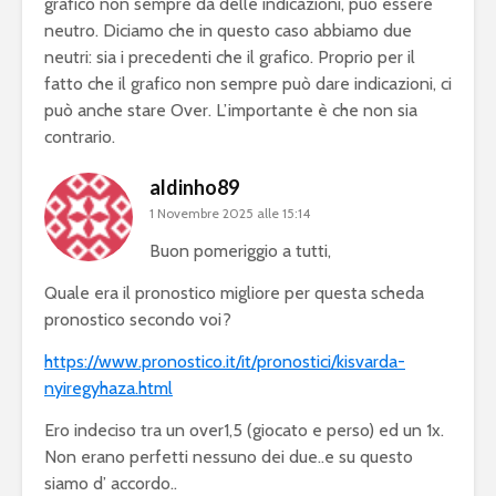
grafico non sempre da delle indicazioni, può essere
neutro. Diciamo che in questo caso abbiamo due
neutri: sia i precedenti che il grafico. Proprio per il
fatto che il grafico non sempre può dare indicazioni, ci
può anche stare Over. L’importante è che non sia
contrario.
aldinho89
1 Novembre 2025 alle 15:14
Buon pomeriggio a tutti,
Quale era il pronostico migliore per questa scheda
pronostico secondo voi?
https://www.pronostico.it/it/pronostici/kisvarda-
nyiregyhaza.html
Ero indeciso tra un over1,5 (giocato e perso) ed un 1x.
Non erano perfetti nessuno dei due..e su questo
siamo d’ accordo..