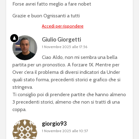
Forse avrei fatto meglio a fare nobet
Grazie e buon Ognissanti a tutti
Accedi per rispondere
Giulio Giorgetti
1 Novembre 2025 alle 17:56
Ciao Aldo, non mi sembra una bella
partita per un pronostico. A forzare 1X. Mentre per
Over c’era il problema di diversi indicatori da Under
quali stato forma, precedenti storici e grafico che si
stringeva.
Ti consiglio poi di prendere partite che hanno almeno
3 precedenti storici, almeno che non si tratti di una
coppa.
giorgio93
1 Novembre 2025 alle 10:57