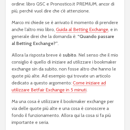
ordine: libro QSC e Pronostico.it PREMIUM, ancor di
più, perché vuol dire che c’è attenzione.
Marco mi chiede se è arrivato il momento di prendere
anche l’altro mio libro,
Guida al Betting Exchange
, e in
generale direi che la domanda è:
“Quando passare
al Betting Exchange?”
.
Allora la risposta breve è
subito
. Nel senso che il mio
consiglio è quello di iniziare ad utilizzare i bookmaker
exchange sin da subito, non fosse altro che hanno le
quote più alte. Ad esempio qui trovate un articolo
dedicato a questo argomento:
Come iniziare ad
utilizzare Betfair Exchange in 5 minuti
.
Ma una cosa è utilizzare il bookmaker exchange per
via delle quote più alte e una cosa è conoscere a
fondo il funzionamento. Allora qui la cosa si fa più
importante e seria.