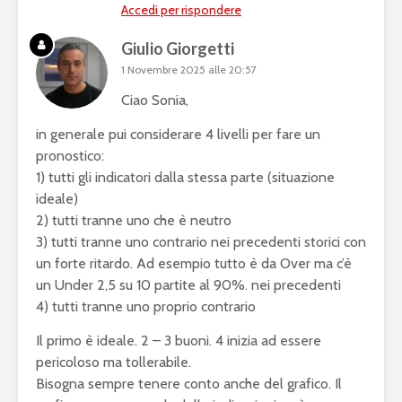
Accedi per rispondere
Giulio Giorgetti
1 Novembre 2025 alle 20:57
Ciao Sonia,
in generale pui considerare 4 livelli per fare un
pronostico:
1) tutti gli indicatori dalla stessa parte (situazione
ideale)
2) tutti tranne uno che è neutro
3) tutti tranne uno contrario nei precedenti storici con
un forte ritardo. Ad esempio tutto è da Over ma c’è
un Under 2,5 su 10 partite al 90%. nei precedenti
4) tutti tranne uno proprio contrario
Il primo è ideale. 2 – 3 buoni. 4 inizia ad essere
pericoloso ma tollerabile.
Bisogna sempre tenere conto anche del grafico. Il