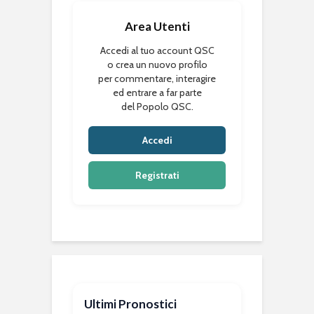
Area Utenti
Accedi al tuo account QSC
o crea un nuovo profilo
per commentare, interagire
ed entrare a far parte
del Popolo QSC.
Accedi
Registrati
Ultimi Pronostici