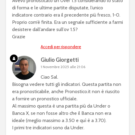
Avevo pronosticato un 0ver 1.5 considerando lo stato
di forma e le ultime partite disputate, l’unico
indicatore contrario era il precedente più fresco, 1-0.
Proprio com’è finita. Era un segnale sufficiente a farmi
desistere dall’andare sull’ov 1.5?
Grazie
Accedi per rispondere
Giulio Giorgetti
1 Novembre 2025 alle 21:06
Ciao Sal.
Bisogna vedere tutti gli indicatori. Questa partita non
era pronosticabile, anche Pronostico.it non è riuscito
a fornire un pronostico ufficiale.
Al massimo questa è una partita più da Under o
Banca X, se non fosse altro che il Banca non era
ideale (meglio massimo a 3.50 e quì è a 3.70).
I primi tre indicatori sono da Under.