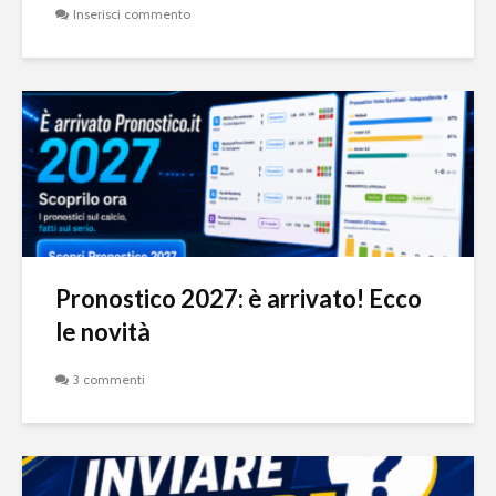
Inserisci commento
Pronostico 2027: è arrivato! Ecco
le novità
3 commenti