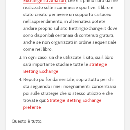
Exchange su Amazon
, che è il primo libro da me
realizzato sulle scommesse sportive. Il libro è
stato creato per avere un supporto cartaceo
nell’apprendimento, in alternativa potete
andare proprio sul sito BettingExchange.it dove
sono disponibili centinaia di contenuti gratuiti,
anche se non organizzati in ordine sequenziale
come nel libro.
In ogni caso, sia che utilizzate il sito, sia il libro
sarà importante studiare tutte le
strategie
Betting Exchange
Reputo po fondamentale, soprattutto per chi
sta seguendo i miei insegnamenti, concentrarsi
poi sulle strategie che io stesso utilizzo e che
trovate qui:
Strategie Betting Exchange
preferite
Questo è tutto.