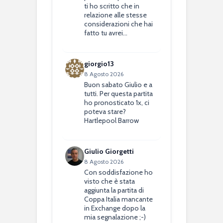
ti ho scritto che in
relazione alle stesse
considerazioni che hai
fatto tu avrei…
giorgio13
8 Agosto 2026
Buon sabato Giulio e a
tutti. Per questa partita
ho pronosticato 1x, ci
poteva stare?
Hartlepool Barrow
Giulio Giorgetti
8 Agosto 2026
Con soddisfazione ho
visto che è stata
aggiunta la partita di
Coppa Italia mancante
in Exchange dopo la
mia segnalazione ;-)