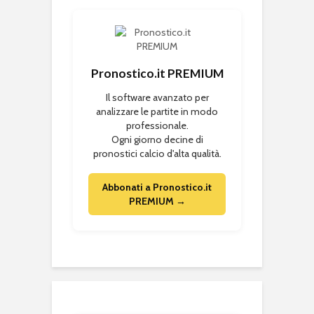
Pronostico.it PREMIUM
Il software avanzato per
analizzare le partite in modo
professionale.
Ogni giorno decine di
pronostici calcio d'alta qualità.
Abbonati a Pronostico.it
PREMIUM →