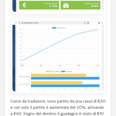
Come da tradizione, sono partito da una cassa di €50
e con sole 5 partite è aumentata del 20%, arrivando
a €60. Segno del destino: il guadagno è stato di €10