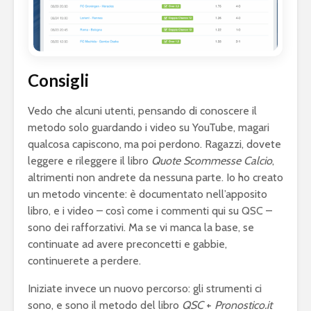
Consigli
Vedo che alcuni utenti, pensando di conoscere il
metodo solo guardando i video su YouTube, magari
qualcosa capiscono, ma poi perdono. Ragazzi, dovete
leggere e rileggere il libro
Quote Scommesse Calcio
,
altrimenti non andrete da nessuna parte. Io ho creato
un metodo vincente: è documentato nell’apposito
libro, e i video – così come i commenti qui su QSC –
sono dei rafforzativi. Ma se vi manca la base, se
continuate ad avere preconcetti e gabbie,
continuerete a perdere.
Iniziate invece un nuovo percorso: gli strumenti ci
sono, e sono il metodo del libro
QSC
+
Pronostico.it