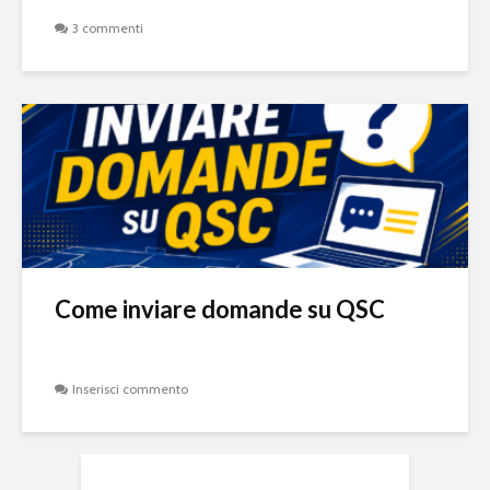
3 commenti
Come inviare domande su QSC
Inserisci commento