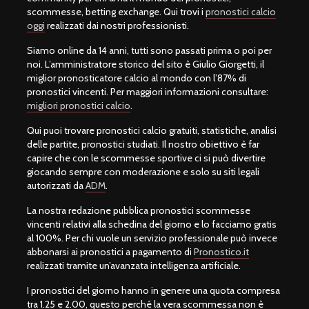
scommesse, betting exchange. Qui trovi i
pronostici calcio
oggi
realizzati dai nostri professionisti.
Siamo online da 14 anni, tutti sono passati prima o poi per
noi. L’amministratore storico del sito è Giulio Giorgetti, il
miglior pronosticatore calcio al mondo con l’87% di
pronostici vincenti. Per maggiori informazioni consultare:
migliori pronostici calcio
.
Qui puoi trovare pronostici calcio gratuiti, statistiche, analisi
delle partite, pronostici studiati. Il nostro obiettivo è far
capire che con le scommesse sportive ci si può divertire
giocando sempre con moderazione e solo su siti legali
autorizzati da
ADM
.
La nostra redazione pubblica pronostici scommesse
vincenti relativi alla schedina del giorno e lo facciamo gratis
al 100%. Per chi vuole un servizio professionale può invece
abbonarsi ai pronostici a pagamento di
Pronostico.it
realizzati tramite un’avanzata intelligenza artificiale.
I pronostici del giorno hanno in genere una quota compresa
tra 1.25 e 2.00, questo perché la vera scommessa non è