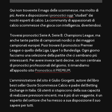
Qui non troverete il mago delle scommesse, ma molto di
più. Avete a disposizione i
pronostici oggi
"studiati" dai
nostri esperti di calcio. La community di appassionati di
calcio scommesse che gioca con intelligenza, divertendosi.
Troverai pronostici Serie A, Serie B, Champions League, ma
anche tante partite di campionati nordici o dei maggiori
campionati europei. Puoi trovare il pronostico Premier
League o quello della Liga, Ligue 1 o Bundesliga. Ogni giorno
facciamo una selezione della partite che ci sembrano più
interessanti. Per avere invece tanti decine, se non centinaia
di pronostici professionali del giorno, ti rimandiamo
all'apposito sito
Pronostico.it PREMIUM
.
L'amministratore del sito è Giulio Giorgetti, autore del libro
best seller Quote Scommesse Calcio e padre del Betting
Exchange in Italia. Gli utenti si stupiscono della sua capacità
di realizzare previsioni vincenti, ma è più di un veggente, è un
esperto del settore che ha messo a sua disposizione il suo
sapere per tutti.