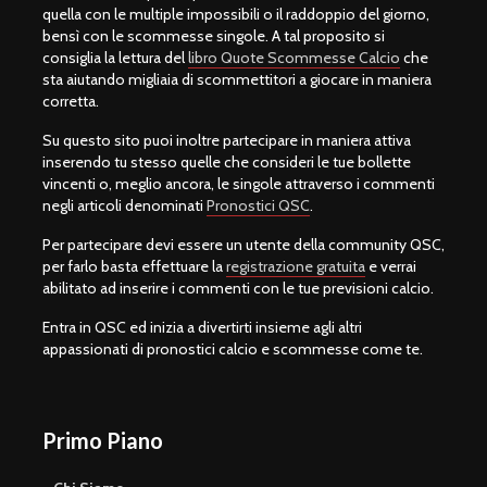
quella con le multiple impossibili o il raddoppio del giorno,
bensì con le scommesse singole. A tal proposito si
consiglia la lettura del
libro Quote Scommesse Calcio
che
sta aiutando migliaia di scommettitori a giocare in maniera
corretta.
Su questo sito puoi inoltre partecipare in maniera attiva
inserendo tu stesso quelle che consideri le tue bollette
vincenti o, meglio ancora, le singole attraverso i commenti
negli articoli denominati
Pronostici QSC
.
Per partecipare devi essere un utente della community QSC,
per farlo basta effettuare la
registrazione gratuita
e verrai
abilitato ad inserire i commenti con le tue previsioni calcio.
Entra in QSC ed inizia a divertirti insieme agli altri
appassionati di pronostici calcio e scommesse come te.
Primo Piano