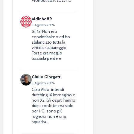
Pronostico.it 2027! :D
aldinho89
3 Agosto 2026
Si, 1x. Non ero
convintissimo ed ho
sbilanciato tutta la
vincita sul pareggio.
Forse era meglio
lasciarla perdere
Giulio Giorgetti
3 Agosto 2026
Ciao Aldo, intendi
dutching 1X immagino e
non X2. Gli ospiti hanno
due sconfitte, ma solo
per 1-0, sono più
rognosi, non è una
squadra…