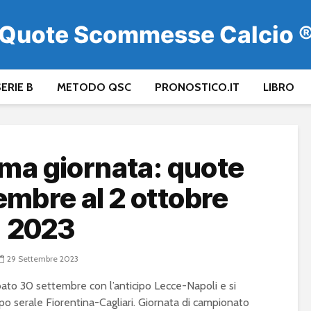
Quote Scommesse Calcio 
ERIE B
METODO QSC
PRONOSTICO.IT
LIBRO
ima giornata: quote
embre al 2 ottobre
2023
29 Settembre 2023
abato 30 settembre con l’anticipo Lecce-Napoli e si
ipo serale Fiorentina-Cagliari. Giornata di campionato