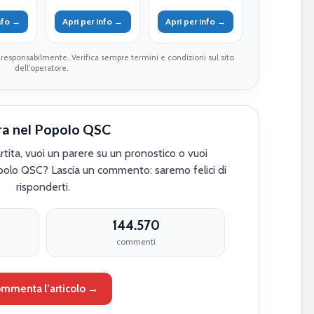
info →
Apri per info →
Apri per info →
 responsabilmente. Verifica sempre termini e condizioni sul sito
dell’operatore.
ra nel Popolo QSC
tita, vuoi un parere su un pronostico o vuoi
polo QSC? Lascia un commento: saremo felici di
risponderti.
144.570
commenti
mmenta l’articolo →