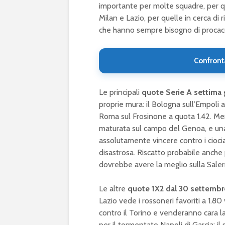
importante per molte squadre, per q
Milan e Lazio, per quelle in cerca di
che hanno sempre bisogno di procacci
Confront
Le principali
quote Serie A settima 
proprie mura: il Bologna sull’Empoli a 
Roma sul Frosinone a quota 1.42. Menz
maturata sul campo del Genoa, e una
assolutamente vincere contro i ciocia
disastrosa. Riscatto probabile anche 
dovrebbe avere la meglio sulla Saler
Le altre
quote 1X2 dal 30 settembre
Lazio vede i rossoneri favoriti a 1.80 
contro il Torino e venderanno cara la
per il tormentato Napoli di Garcia: il