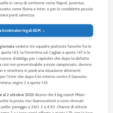
uelle in cerca di conferme come Napoli, Juventus,
 riscatto come Roma e Inter, e per le cosiddette piccole
arsi punti salvezza.
a bookmaker legali ADM →
giornata
vedono tre squadre piuttosto favorite fra le
quota 1.65, la Fiorentina sul Cagliari a quota 1.47 e la
ione d’obbligo per i capitolini che dopo la disfatta
 crisi non preventivabile a inizio campionato, devono
ri e rimettere in piedi una situazione altrimenti
per l’Inter che dopo il ko interno contro il Sassuolo
nitana: segno 2 a quota 1.42.
 al 2 ottobre 2023
dicono che il big match Milan-
volte la posta, ma i biancocelesti si sono ritrovati
 pelle: pareggio a 3.60, 2 a 4.50. Chance di vittoria
 segno 2 a Lecce viene offerto a quota 1.75; con la Juve