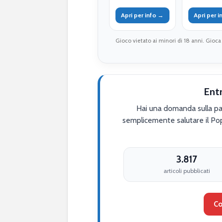
Apri per info →
Apri per 
Gioco vietato ai minori di 18 anni. Gioca
Ent
Hai una domanda sulla par
semplicemente salutare il Po
3.817
articoli pubblicati
Co