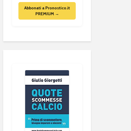
Abbonati a Pronostico.it
PREMIUM →