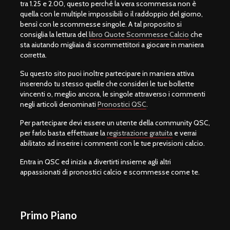
tra 1.25 e 2.00, questo perché la vera scommessa non è
quella con le multiple impossibili o il raddoppio del giorno,
bensì con le scommesse singole. A tal proposito si
consiglia la lettura del
libro Quote Scommesse Calcio
che
sta aiutando migliaia di scommettitori a giocare in maniera
corretta.
Su questo sito puoi inoltre partecipare in maniera attiva
inserendo tu stesso quelle che consideri le tue bollette
vincenti o, meglio ancora, le singole attraverso i commenti
negli articoli denominati
Pronostici QSC
.
Per partecipare devi essere un utente della community QSC,
per farlo basta effettuare la
registrazione gratuita
e verrai
abilitato ad inserire i commenti con le tue previsioni calcio.
Entra in QSC ed inizia a divertirti insieme agli altri
appassionati di pronostici calcio e scommesse come te.
Primo Piano