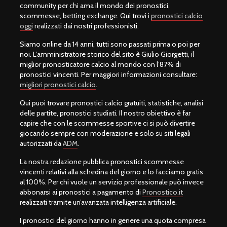
community per chi ama il mondo dei pronostici,
scommesse, betting exchange. Qui trovi i
pronostici calcio
oggi
realizzati dai nostri professionisti.
Siamo online da 14 anni, tutti sono passati prima o poi per
noi. L’amministratore storico del sito è Giulio Giorgetti, il
miglior pronosticatore calcio al mondo con l’87% di
pronostici vincenti. Per maggiori informazioni consultare:
migliori pronostici calcio
.
Qui puoi trovare pronostici calcio gratuiti, statistiche, analisi
delle partite, pronostici studiati. Il nostro obiettivo è far
capire che con le scommesse sportive ci si può divertire
giocando sempre con moderazione e solo su siti legali
autorizzati da
ADM
.
La nostra redazione pubblica pronostici scommesse
vincenti relativi alla schedina del giorno e lo facciamo gratis
al 100%. Per chi vuole un servizio professionale può invece
abbonarsi ai pronostici a pagamento di
Pronostico.it
realizzati tramite un’avanzata intelligenza artificiale.
I pronostici del giorno hanno in genere una quota compresa