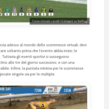
Corsa virtuale cavalli (Galoppo) su Betflag
accia adesso al mondo delle scommesse virtuali, devi
are soltanto prima che l’evento abbia inizio; le
 Tuttavia gli eventi sportivi si susseguono
ino alle tre del giorno successivo, e con una
sibile. Infine, la puntata minima per le scommesse
 giocate singole sia per le multiple.