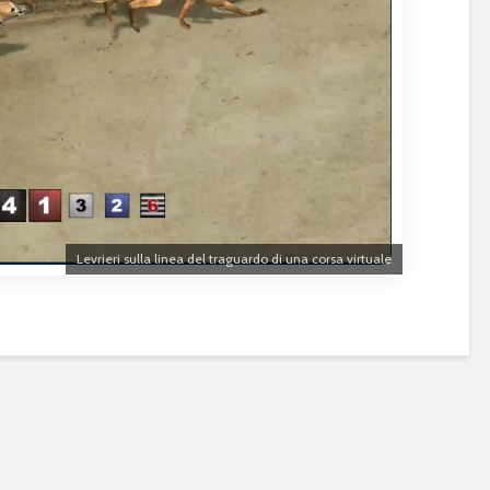
Levrieri sulla linea del traguardo di una corsa virtuale