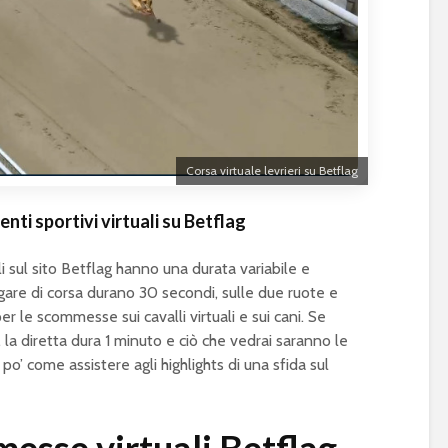
Corsa virtuale levrieri su Betflag
nti sportivi virtuali su Betflag
ali sul sito Betflag hanno una durata variabile e
are di corsa durano 30 secondi, sulle due ruote e
er le scommesse sui cavalli virtuali e sui cani. Se
 la diretta dura 1 minuto e ciò che vedrai saranno le
 po’ come assistere agli highlights di una sfida sul
esse virtuali Betflag