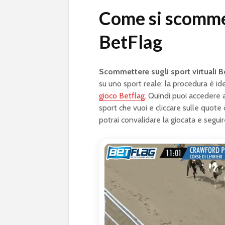
Come si scommet
BetFlag
Scommettere sugli sport virtuali B
su uno sport reale: la procedura è id
gioco Betflag
. Quindi puoi accedere a
sport che vuoi e cliccare sulle quote
potrai convalidare la giocata e seguire