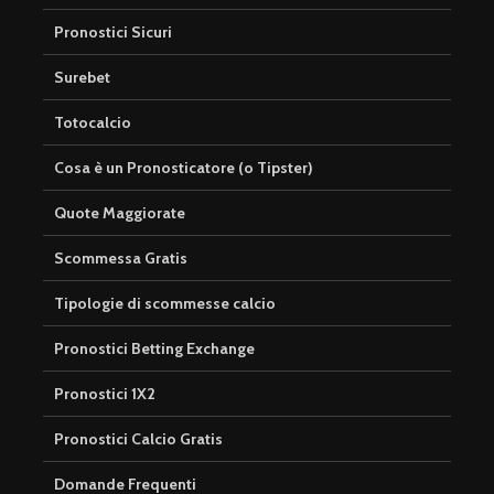
Pronostici Sicuri
Surebet
Totocalcio
Cosa è un Pronosticatore (o Tipster)
Quote Maggiorate
Scommessa Gratis
Tipologie di scommesse calcio
Pronostici Betting Exchange
Pronostici 1X2
Pronostici Calcio Gratis
Domande Frequenti