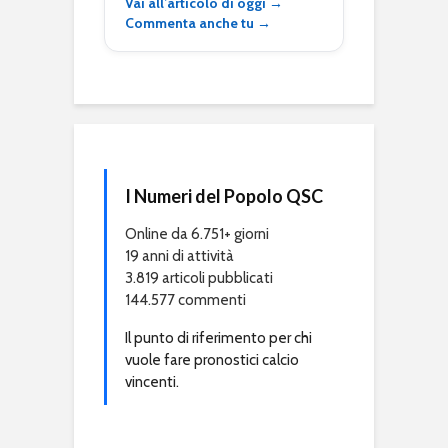
Vai all’articolo di oggi →
Commenta anche tu →
I Numeri del Popolo QSC
Online da 6.751+ giorni
19 anni di attività
3.819 articoli pubblicati
144.577 commenti
Il punto di riferimento per chi
vuole fare pronostici calcio
vincenti.