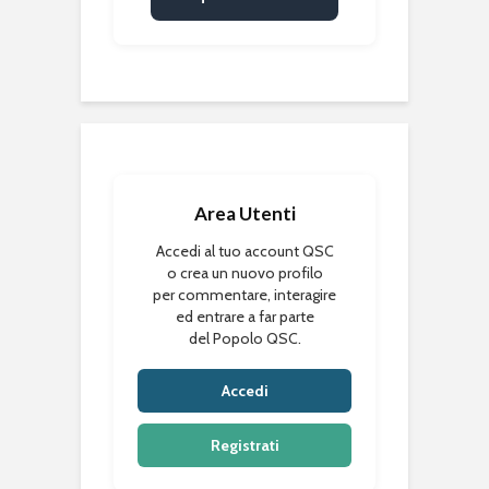
Area Utenti
Accedi al tuo account QSC
o crea un nuovo profilo
per commentare, interagire
ed entrare a far parte
del Popolo QSC.
Accedi
Registrati