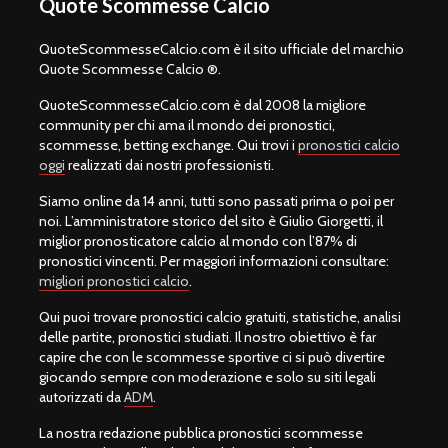
Quote Scommesse Calcio
QuoteScommesseCalcio.com è il sito ufficiale del marchio
Quote Scommesse Calcio ®.
QuoteScommesseCalcio.com è dal 2008 la migliore
community per chi ama il mondo dei pronostici,
scommesse, betting exchange. Qui trovi i
pronostici calcio
oggi
realizzati dai nostri professionisti.
Siamo online da 14 anni, tutti sono passati prima o poi per
noi. L’amministratore storico del sito è Giulio Giorgetti, il
miglior pronosticatore calcio al mondo con l’87% di
pronostici vincenti. Per maggiori informazioni consultare:
migliori pronostici calcio
.
Qui puoi trovare pronostici calcio gratuiti, statistiche, analisi
delle partite, pronostici studiati. Il nostro obiettivo è far
capire che con le scommesse sportive ci si può divertire
giocando sempre con moderazione e solo su siti legali
autorizzati da
ADM
.
La nostra redazione pubblica pronostici scommesse