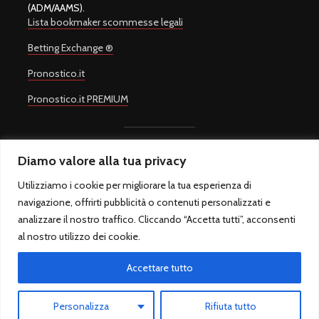
(ADM/AAMS).
Lista bookmaker scommesse legali
Betting Exchange ®
Pronostico.it
Pronostico.it PREMIUM
Diamo valore alla tua privacy
Copyright © 2008-2026.
Quote Scommesse Calcio
Sito Ufficiale -
Un progetto di
Giulio Giorgetti
. Quote Scommesse Calcio ® è un
Utilizziamo i cookie per migliorare la tua esperienza di
marchio registrato.
navigazione, offrirti pubblicità o contenuti personalizzati e
Quote Scommesse Calcio fornisce pronostici sulle principali
competizioni sportive. Il gioco in Italia è regolamentato dall'Agenzia
analizzare il nostro traffico. Cliccando “Accetta tutti”, acconsenti
Dogane e Monopoli ed è riservato ai maggiori di 18 anni.
al nostro utilizzo dei cookie.
QuoteScommesseCalcio.com - Sfera sas di Marcello Rossi - P.IVA
10917021007 - Via Alessandro Cruto 8, 00146 Roma (RM) – Italia -
Accettare tutto
Tel. 06/5583920 - info@quotescommessecalcio.com -
Privacy
Policy
-
Cookie Policy
-
Twitter
-
Google News
-
Chi Siamo
-
Redazione
-
Contatti
Personalizza
Rifiuta tutto