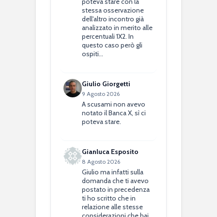
poteva stare con la
stessa osservazione
dell'altro incontro già
analizzato in merito alle
percentuali 1X2. In
questo caso però gli
ospiti…
Giulio Giorgetti
9 Agosto 2026
A scusami non avevo
notato il Banca X, sì ci
poteva stare.
Gianluca Esposito
8 Agosto 2026
Giulio ma infatti sulla
domanda che ti avevo
postato in precedenza
ti ho scritto che in
relazione alle stesse
considerazioni che hai