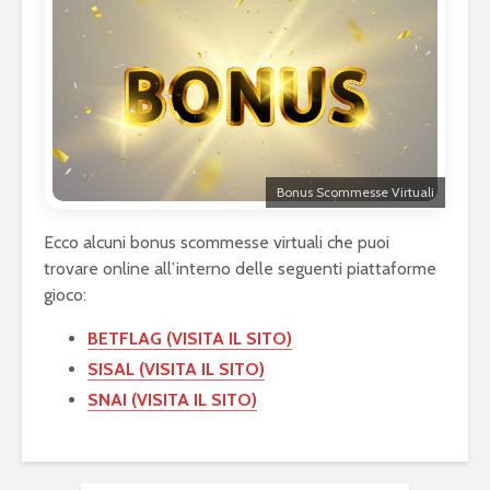
Bonus Scommesse Virtuali
Ecco alcuni bonus scommesse virtuali che puoi
trovare online all’interno delle seguenti piattaforme
gioco:
BETFLAG (VISITA IL SITO)
SISAL (VISITA IL SITO)
SNAI (VISITA IL SITO)