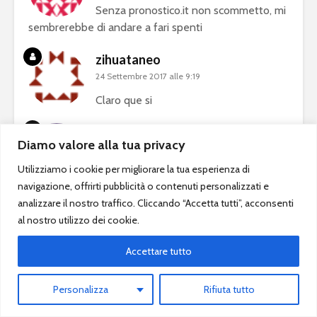
Senza pronostico.it non scommetto, mi
sembrerebbe di andare a fari spenti
zihuataneo
24 Settembre 2017 alle 9:19
Claro que si
feed
Diamo valore alla tua privacy
24 Settembre 2017 alle 9:21
Utilizziamo i cookie per migliorare la tua esperienza di
Si
navigazione, offrirti pubblicità o contenuti personalizzati e
analizzare il nostro traffico. Cliccando “Accetta tutti”, acconsenti
valgiam
al nostro utilizzo dei cookie.
24 Settembre 2017 alle 9:51
Lo uso ogni volta che devo
Accettare tutto
scommettere
Personalizza
Rifiuta tutto
Jerry
24 Settembre 2017 alle 10:11