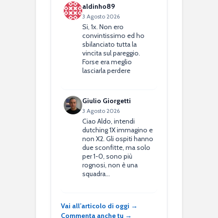
aldinho89
3 Agosto 2026
Si, 1x. Non ero
convintissimo ed ho
sbilanciato tutta la
vincita sul pareggio.
Forse era meglio
lasciarla perdere
Giulio Giorgetti
3 Agosto 2026
Ciao Aldo, intendi
dutching 1X immagino e
non X2. Gli ospiti hanno
due sconfitte, ma solo
per 1-0, sono più
rognosi, non è una
squadra…
Vai all’articolo di oggi →
Commenta anche tu →