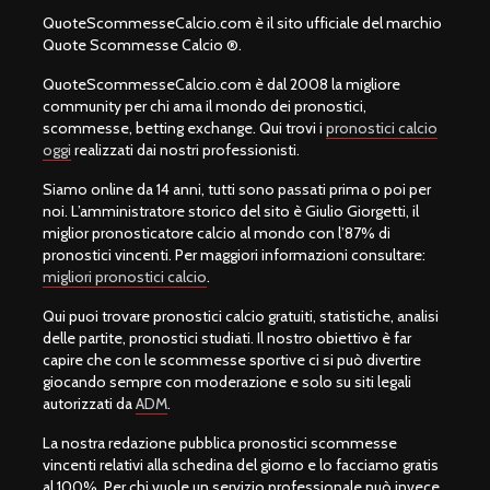
QuoteScommesseCalcio.com è il sito ufficiale del marchio
Quote Scommesse Calcio ®.
QuoteScommesseCalcio.com è dal 2008 la migliore
community per chi ama il mondo dei pronostici,
scommesse, betting exchange. Qui trovi i
pronostici calcio
oggi
realizzati dai nostri professionisti.
Siamo online da 14 anni, tutti sono passati prima o poi per
noi. L’amministratore storico del sito è Giulio Giorgetti, il
miglior pronosticatore calcio al mondo con l’87% di
pronostici vincenti. Per maggiori informazioni consultare:
migliori pronostici calcio
.
Qui puoi trovare pronostici calcio gratuiti, statistiche, analisi
delle partite, pronostici studiati. Il nostro obiettivo è far
capire che con le scommesse sportive ci si può divertire
giocando sempre con moderazione e solo su siti legali
autorizzati da
ADM
.
La nostra redazione pubblica pronostici scommesse
vincenti relativi alla schedina del giorno e lo facciamo gratis
al 100%. Per chi vuole un servizio professionale può invece