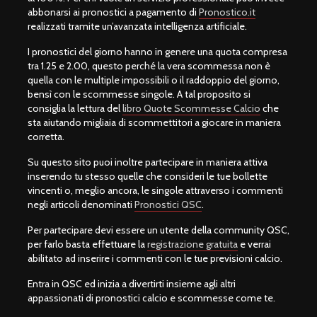
abbonarsi ai pronostici a pagamento di
Pronostico.it
realizzati tramite un’avanzata intelligenza artificiale.
I pronostici del giorno hanno in genere una quota compresa
tra 1.25 e 2.00, questo perché la vera scommessa non è
quella con le multiple impossibili o il raddoppio del giorno,
bensì con le scommesse singole. A tal proposito si
consiglia la lettura del
libro Quote Scommesse Calcio
che
sta aiutando migliaia di scommettitori a giocare in maniera
corretta.
Su questo sito puoi inoltre partecipare in maniera attiva
inserendo tu stesso quelle che consideri le tue bollette
vincenti o, meglio ancora, le singole attraverso i commenti
negli articoli denominati
Pronostici QSC
.
Per partecipare devi essere un utente della community QSC,
per farlo basta effettuare la
registrazione gratuita
e verrai
abilitato ad inserire i commenti con le tue previsioni calcio.
Entra in QSC ed inizia a divertirti insieme agli altri
appassionati di pronostici calcio e scommesse come te.