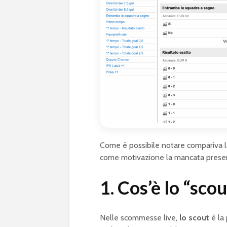
Come è possibile notare compariva la
come motivazione la mancata presen
1. Cos’è lo “scou
Nelle scommesse live,
lo scout
è la 