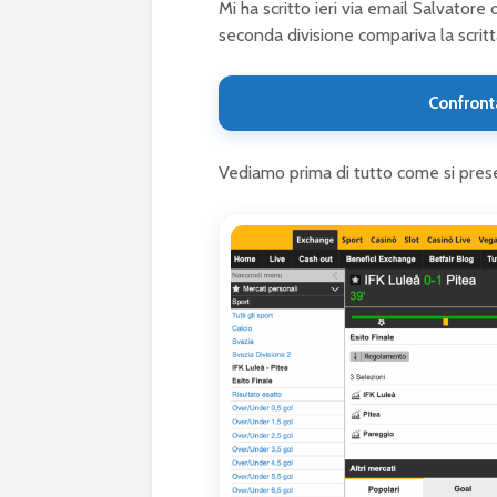
Mi ha scritto ieri via email Salvatore
seconda divisione compariva la scritta
Confront
Vediamo prima di tutto come si pres