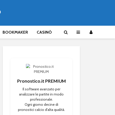
®
BOOKMAKER
CASINÒ
Pronostico.it PREMIUM
Il software avanzato per
analizzare le partite in modo
professionale.
Ogni giorno decine di
pronostici calcio d'alta qualità.