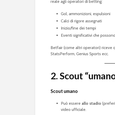
reale agli operatori di betting:
Gol, ammonizioni, espulsioni
Calci di rigore assegnati
Inizio/fine dei tempi
Eventi significativi che posson
Betfair (come altri operatori) riceve 
StatsPerform, Genius Sports ecc.
2. Scout “umano
Scout umano
Può essere
allo stadio
(prefer
video ufficiale.