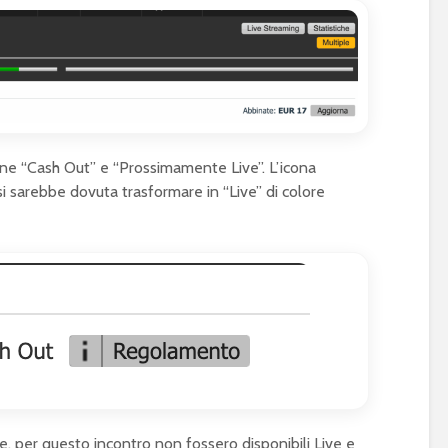
e “Cash Out” e “Prossimamente Live”. L’icona
i sarebbe dovuta trasformare in “Live” di colore
e, per questo incontro non fossero disponibili Live e