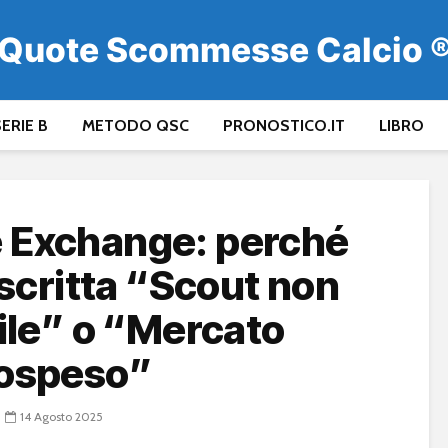
Quote Scommesse Calcio 
ERIE B
METODO QSC
PRONOSTICO.IT
LIBRO
Exchange: perché
scritta “Scout non
ile” o “Mercato
ospeso”
14 Agosto 2025