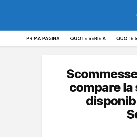
PRIMA PAGINA
QUOTE SERIE A
QUOTE S
Scommesse 
compare la 
disponib
S