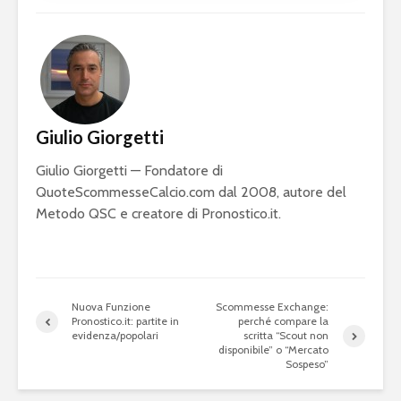
Giulio Giorgetti
Giulio Giorgetti — Fondatore di
QuoteScommesseCalcio.com dal 2008, autore del
Metodo QSC e creatore di Pronostico.it.
Nuova Funzione
Scommesse Exchange:
Pronostico.it: partite in
perché compare la
evidenza/popolari
scritta “Scout non
disponibile” o “Mercato
Sospeso”