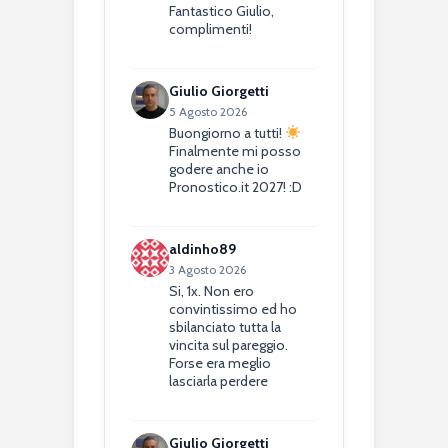
Fantastico Giulio,
complimenti!
Giulio Giorgetti
5 Agosto 2026
Buongiorno a tutti!
Finalmente mi posso
godere anche io
Pronostico.it 2027! :D
aldinho89
3 Agosto 2026
Si, 1x. Non ero
convintissimo ed ho
sbilanciato tutta la
vincita sul pareggio.
Forse era meglio
lasciarla perdere
Giulio Giorgetti