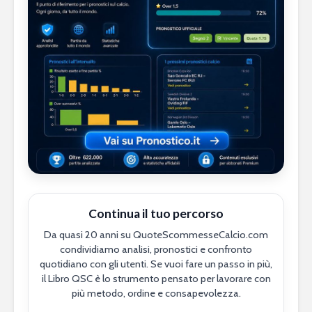
Continua il tuo percorso
Da quasi 20 anni su QuoteScommesseCalcio.com
condividiamo analisi, pronostici e confronto
quotidiano con gli utenti. Se vuoi fare un passo in più,
il Libro QSC è lo strumento pensato per lavorare con
più metodo, ordine e consapevolezza.