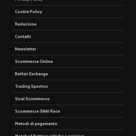
Cookie Policy
Redazione
Contatti
Newsletter
Scommesse Online
Betfair Exchange
Trading Sportivo
Sisal Scommesse
Scommesse SNAI Race
Metodi di pagamento
Matched Betting: critiche e opinioni