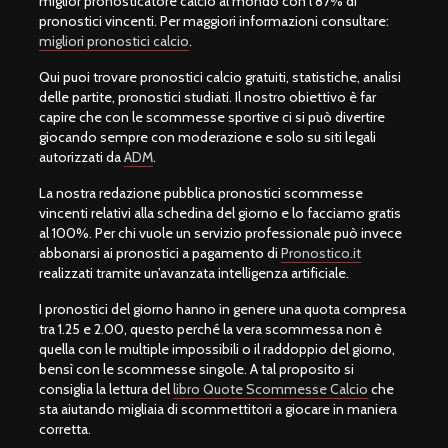
miglior pronosticatore calcio al mondo con l’87% di
pronostici vincenti. Per maggiori informazioni consultare:
migliori pronostici calcio
.
Qui puoi trovare pronostici calcio gratuiti, statistiche, analisi
delle partite, pronostici studiati. Il nostro obiettivo è far
capire che con le scommesse sportive ci si può divertire
giocando sempre con moderazione e solo su siti legali
autorizzati da
ADM
.
La nostra redazione pubblica pronostici scommesse
vincenti relativi alla schedina del giorno e lo facciamo gratis
al 100%. Per chi vuole un servizio professionale può invece
abbonarsi ai pronostici a pagamento di
Pronostico.it
realizzati tramite un’avanzata intelligenza artificiale.
I pronostici del giorno hanno in genere una quota compresa
tra 1.25 e 2.00, questo perché la vera scommessa non è
quella con le multiple impossibili o il raddoppio del giorno,
bensì con le scommesse singole. A tal proposito si
consiglia la lettura del
libro Quote Scommesse Calcio
che
sta aiutando migliaia di scommettitori a giocare in maniera
corretta.