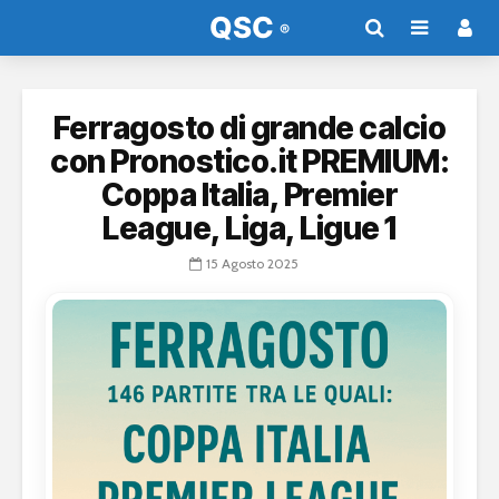
Ferragosto di grande calcio
con Pronostico.it PREMIUM:
Coppa Italia, Premier
League, Liga, Ligue 1
15 Agosto 2025