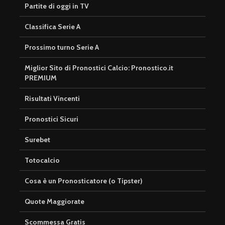
Partite di oggi in TV
Classifica Serie A
Prossimo turno Serie A
Miglior Sito di Pronostici Calcio: Pronostico.it
PREMIUM
Risultati Vincenti
Pronostici Sicuri
Surebet
Totocalcio
Cosa è un Pronosticatore (o Tipster)
Quote Maggiorate
Scommessa Gratis