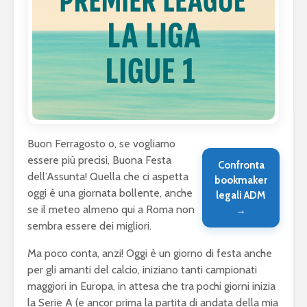
Buon Ferragosto o, se vogliamo
essere più precisi, Buona Festa
Confronta
dell’Assunta! Quella che ci aspetta
bookmaker
oggi è una giornata bollente, anche
legali ADM
se il meteo almeno qui a Roma non
→
sembra essere dei migliori.
Ma poco conta, anzi! Oggi è un giorno di festa anche
per gli amanti del calcio, iniziano tanti campionati
maggiori in Europa, in attesa che tra pochi giorni inizia
la Serie A (e ancor prima la partita di andata della mia