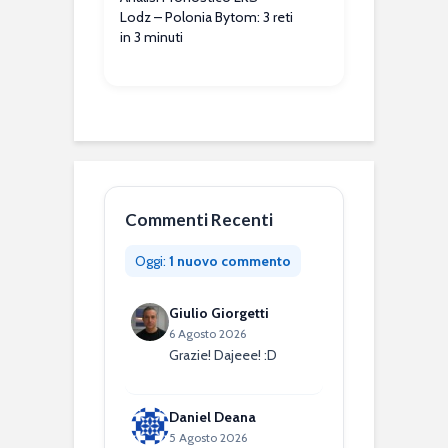
Lodz – Polonia Bytom: 3 reti
in 3 minuti
Commenti Recenti
Oggi:
1 nuovo commento
Giulio Giorgetti
6 Agosto 2026
Grazie! Dajeee! :D
Daniel Deana
5 Agosto 2026