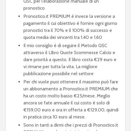
QSC per l’elaborazione manuale di un
pronostico
Pronostico.it PREMIUM è invece la versione a
pagamento il cui obiettivo è fornire ogni giorno
pronostici tra il 70% e il 100% di successo e
quota media dei vincenti tra 1.40 e 1.60
Il mio consiglio è di seguire il Metodo QSC
attraverso il LIbro Quote Scommesse Calcio e
dare priorità a questo. Il libro costa €29 euro e
vi rimane per tutta la vita. La migliore
pubblicazione possibile nel settore
Per chi vuole puoi ottenere il massimo può fare
un abbonamento a Pronostico.it PREMIUM che
ha un costo molto basso €25/mese. Meglio
ancora se fate annuale il cui costo è solo di
€159,00 euro e ora in offerta a €129,00, quindi
in pratica circa 10 euro al mese.
Sono in tanti a dirmi che i prezzi di Pronostico.it