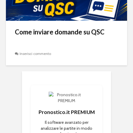
Come inviare domande su QSC
Inserisci commento
Pronostico.it PREMIUM
Il software avanzato per
analizzare le partite in modo