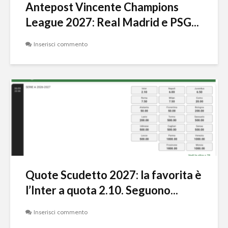
Antepost Vincente Champions
League 2027: Real Madrid e PSG...
Inserisci commento
Quote Scudetto 2027: la favorita è
l’Inter a quota 2.10. Seguono...
Inserisci commento