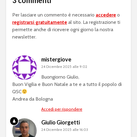
3 commenti
Per lasciare un commento è necessario
accedere
o
registrarsi gratuitamente
al sito. La registrazione ti
permette anche di ricevere ogni giorno la nostra
newsletter.
mistergiove
24 Dicembre 2025 alle 9:02
Buongiorno Giulio,
Buon Vigilia e Buon Natale a te e a tutto il popolo di
QSC
Andrea da Bologna
Accedi per rispondere
Giulio Giorgetti
24 Dicembre 2025 alle 16:03