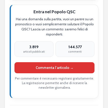
Entra nel Popolo QSC
Hai una domanda sulla partita, vuoi un parere su un
pronostico o vuoi semplicemente salutare il Popolo
QSC? Lascia un commento: saremo felici di
risponderti.
3.819
144.577
articoli pubblicati
commenti
Commenta l’articolo →
Per commentare è necessario registrarsi gratuitamente.
La registrazione permette anche di ricevere la
newsletter giornaliera.