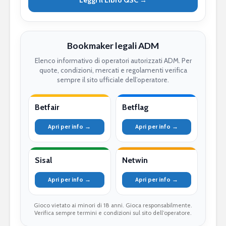
Bookmaker legali ADM
Elenco informativo di operatori autorizzati ADM. Per
quote, condizioni, mercati e regolamenti verifica
sempre il sito ufficiale dell’operatore.
Betfair
Betflag
Apri per info →
Apri per info →
Sisal
Netwin
Apri per info →
Apri per info →
Gioco vietato ai minori di 18 anni. Gioca responsabilmente.
Verifica sempre termini e condizioni sul sito dell’operatore.