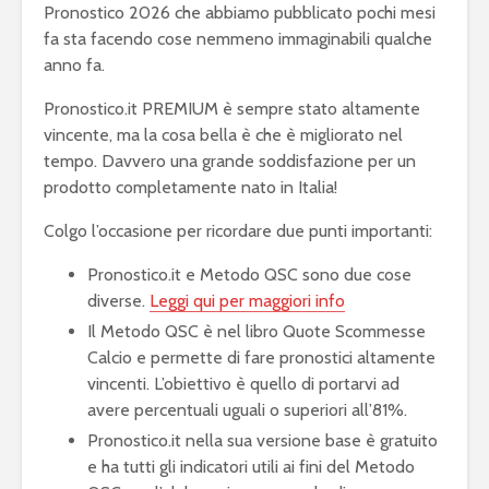
Pronostico 2026 che abbiamo pubblicato pochi mesi
fa sta facendo cose nemmeno immaginabili qualche
anno fa.
Pronostico.it PREMIUM è sempre stato altamente
vincente, ma la cosa bella è che è migliorato nel
tempo. Davvero una grande soddisfazione per un
prodotto completamente nato in Italia!
Colgo l’occasione per ricordare due punti importanti:
Pronostico.it e Metodo QSC sono due cose
diverse.
Leggi qui per maggiori info
Il Metodo QSC è nel libro Quote Scommesse
Calcio e permette di fare pronostici altamente
vincenti. L’obiettivo è quello di portarvi ad
avere percentuali uguali o superiori all’81%.
Pronostico.it nella sua versione base è gratuito
e ha tutti gli indicatori utili ai fini del Metodo