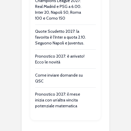
Champions League 2027:
Real Madrid e PSG a 6.00.
Inter 20, Napoli 50, Roma
100 e Como 150
Quote Scudetto 2027: la
favorita è l’Inter a quota 2.10.
Seguono Napoli e Juventus.
Pronostico 2027: è arrivato!
Ecco le novità
Come inviare domande su
QSC
Pronostico 2027: il mese
inizia con un’altra vincita
potenziale matematica