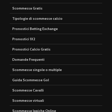
Scommessa Gratis
Tipologie di scommesse calcio
Pronostici Betting Exchange
Pronostici 1X2
Pronostici Calcio Gratis
Domande Frequenti
Scommesse singole o multiple
Guida Scommesse Gol
Scommesse Cavalli
Scommesse virtuali
Scommesse Ippiche Online