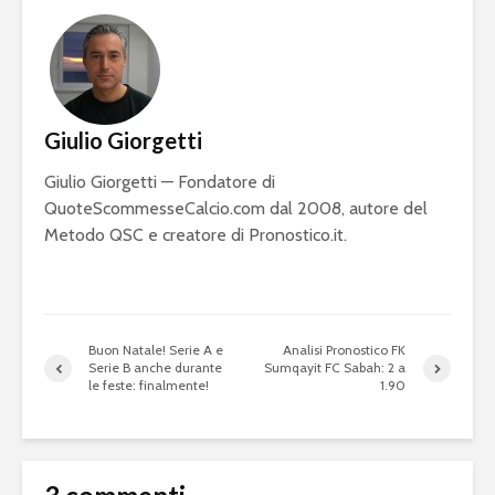
Giulio Giorgetti
Giulio Giorgetti — Fondatore di
QuoteScommesseCalcio.com dal 2008, autore del
Metodo QSC e creatore di Pronostico.it.
Buon Natale! Serie A e
Analisi Pronostico FK
Serie B anche durante
Sumqayit FC Sabah: 2 a
le feste: finalmente!
1.90