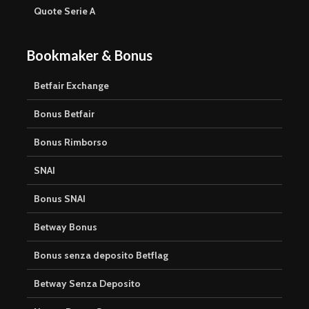
Quote Serie A
Bookmaker & Bonus
Betfair Exchange
Bonus Betfair
Bonus Rimborso
SNAI
Bonus SNAI
Betway Bonus
Bonus senza deposito Betflag
Betway Senza Deposito