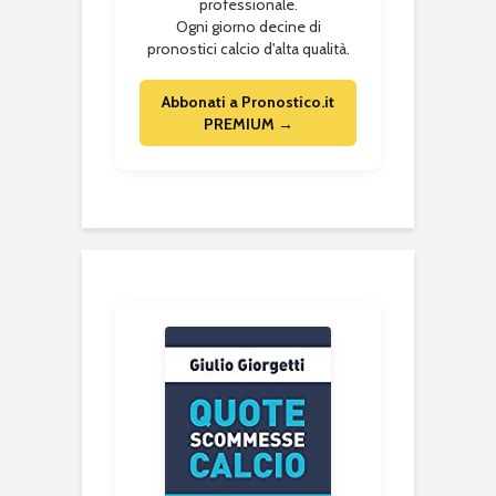
professionale.
Ogni giorno decine di
pronostici calcio d'alta qualità.
Abbonati a Pronostico.it
PREMIUM →