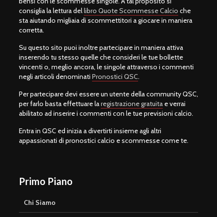
bensì con le scommesse singole. A tal proposito si
consiglia la lettura del
libro Quote Scommesse Calcio
che
sta aiutando migliaia di scommettitori a giocare in maniera
corretta.
Su questo sito puoi inoltre partecipare in maniera attiva
inserendo tu stesso quelle che consideri le tue bollette
vincenti o, meglio ancora, le singole attraverso i commenti
negli articoli denominati
Pronostici QSC
.
Per partecipare devi essere un utente della community QSC,
per farlo basta effettuare la
registrazione gratuita
e verrai
abilitato ad inserire i commenti con le tue previsioni calcio.
Entra in QSC ed inizia a divertirti insieme agli altri
appassionati di pronostici calcio e scommesse come te.
Primo Piano
Chi Siamo