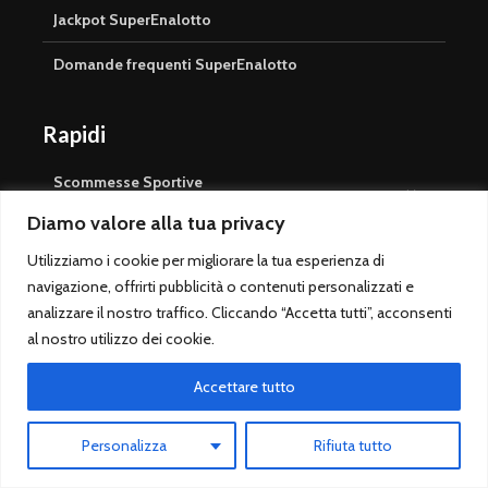
Jackpot SuperEnalotto
Domande frequenti SuperEnalotto
Rapidi
Scommesse Sportive
Diamo valore alla tua privacy
Serie A
Utilizziamo i cookie per migliorare la tua esperienza di
Champions League
navigazione, offrirti pubblicità o contenuti personalizzati e
analizzare il nostro traffico. Cliccando “Accetta tutti”, acconsenti
Migliori pronostici calcio
al nostro utilizzo dei cookie.
Pronostico PREMIUM
Accettare tutto
Libro Quote Scommesse Calcio
Personalizza
Rifiuta tutto
Surebet