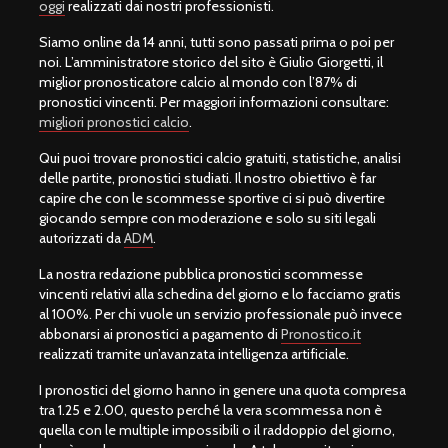
oggi
realizzati dai nostri professionisti.
Siamo online da 14 anni, tutti sono passati prima o poi per
noi. L’amministratore storico del sito è Giulio Giorgetti, il
miglior pronosticatore calcio al mondo con l’87% di
pronostici vincenti. Per maggiori informazioni consultare:
migliori pronostici calcio
.
Qui puoi trovare pronostici calcio gratuiti, statistiche, analisi
delle partite, pronostici studiati. Il nostro obiettivo è far
capire che con le scommesse sportive ci si può divertire
giocando sempre con moderazione e solo su siti legali
autorizzati da
ADM
.
La nostra redazione pubblica pronostici scommesse
vincenti relativi alla schedina del giorno e lo facciamo gratis
al 100%. Per chi vuole un servizio professionale può invece
abbonarsi ai pronostici a pagamento di
Pronostico.it
realizzati tramite un’avanzata intelligenza artificiale.
I pronostici del giorno hanno in genere una quota compresa
tra 1.25 e 2.00, questo perché la vera scommessa non è
quella con le multiple impossibili o il raddoppio del giorno,