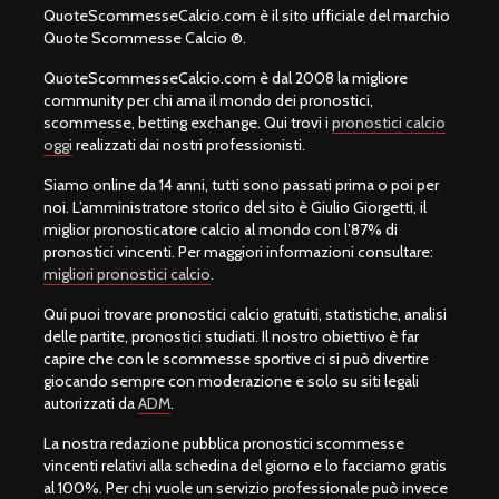
QuoteScommesseCalcio.com è il sito ufficiale del marchio
Quote Scommesse Calcio ®.
QuoteScommesseCalcio.com è dal 2008 la migliore
community per chi ama il mondo dei pronostici,
scommesse, betting exchange. Qui trovi i
pronostici calcio
oggi
realizzati dai nostri professionisti.
Siamo online da 14 anni, tutti sono passati prima o poi per
noi. L’amministratore storico del sito è Giulio Giorgetti, il
miglior pronosticatore calcio al mondo con l’87% di
pronostici vincenti. Per maggiori informazioni consultare:
migliori pronostici calcio
.
Qui puoi trovare pronostici calcio gratuiti, statistiche, analisi
delle partite, pronostici studiati. Il nostro obiettivo è far
capire che con le scommesse sportive ci si può divertire
giocando sempre con moderazione e solo su siti legali
autorizzati da
ADM
.
La nostra redazione pubblica pronostici scommesse
vincenti relativi alla schedina del giorno e lo facciamo gratis
al 100%. Per chi vuole un servizio professionale può invece