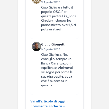
9 Agosto 2026
Ciao Giulio e a tutto il
popolo QSC. Per
questa partita Lks_lodz
Chrobry_glogow ho
pronosticato over 1,5 ci
poteva stare?
Giulio Giorgetti
9 Agosto 2026
CIao Gianluca, No,
consiglio sempre un
Banca X in situazioni
equilibrate. Altrimenti
se segna per prima la
squadra ospite, cosa
che è successa in
questo…
Vai all’articolo di oggi →
Commenta anche tu →