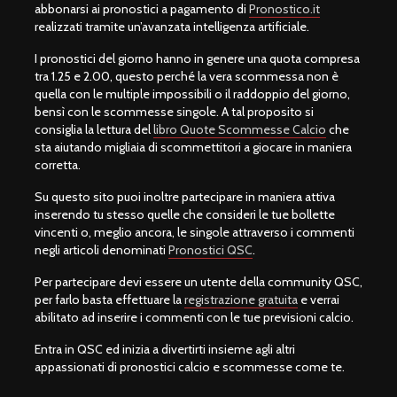
abbonarsi ai pronostici a pagamento di
Pronostico.it
realizzati tramite un’avanzata intelligenza artificiale.
I pronostici del giorno hanno in genere una quota compresa
tra 1.25 e 2.00, questo perché la vera scommessa non è
quella con le multiple impossibili o il raddoppio del giorno,
bensì con le scommesse singole. A tal proposito si
consiglia la lettura del
libro Quote Scommesse Calcio
che
sta aiutando migliaia di scommettitori a giocare in maniera
corretta.
Su questo sito puoi inoltre partecipare in maniera attiva
inserendo tu stesso quelle che consideri le tue bollette
vincenti o, meglio ancora, le singole attraverso i commenti
negli articoli denominati
Pronostici QSC
.
Per partecipare devi essere un utente della community QSC,
per farlo basta effettuare la
registrazione gratuita
e verrai
abilitato ad inserire i commenti con le tue previsioni calcio.
Entra in QSC ed inizia a divertirti insieme agli altri
appassionati di pronostici calcio e scommesse come te.