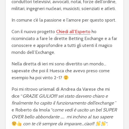
conduttori televisivi, avvocati, notai, forze dell’ordine,
militari, ingegneri nucleari, musicisti, scienziati e atleti.
In comune c’è la passione e l’amore per questo sport.
Con il nuovo progetto
Chiedi all’Esperto
ho
ricominciato a fare le dirette Betting Exchange e a far
conoscere e approfondire a tutti gli utenti il magico
mondo dell’Exchange.
Nella diretta di ieri mi sono divertito un mondo…
sapevate che poi il Huesca che avevo preso come
esempio ha poi vinto 2-1?
Poi mi ritrovo un’email di Andrea da Varese che mi
dice “
GRAZIE GIULIO!!! sei stato davvero chiaro e
finalmente ho capito il funzionamento dell’exchange
”
e Roberto da Imola “c
ome vedi è uscito un bel SUPER
OVER bello abbondante …. mi inchino al tuo sapere
con te c’è sempre da imparare…ciao!!
“.