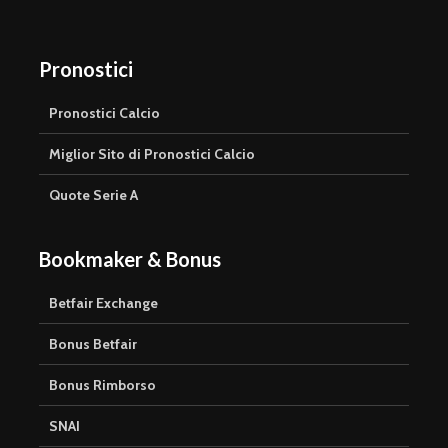
Pronostici
Pronostici Calcio
Miglior Sito di Pronostici Calcio
Quote Serie A
Bookmaker & Bonus
Betfair Exchange
Bonus Betfair
Bonus Rimborso
SNAI