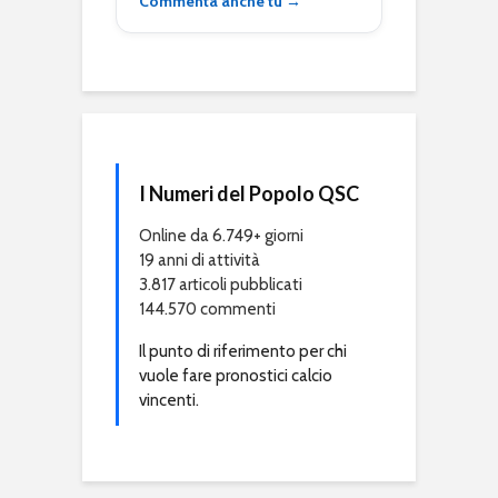
Commenta anche tu →
I Numeri del Popolo QSC
Online da 6.749+ giorni
19 anni di attività
3.817 articoli pubblicati
144.570 commenti
Il punto di riferimento per chi
vuole fare pronostici calcio
vincenti.