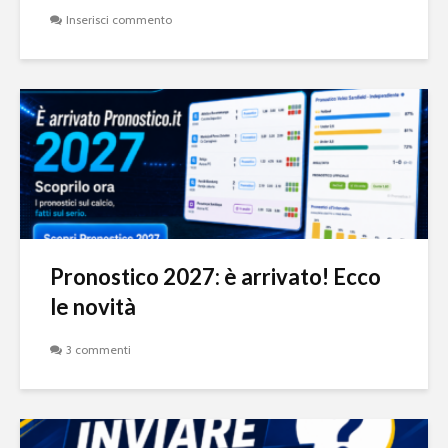
Inserisci commento
Pronostico 2027: è arrivato! Ecco
le novità
3 commenti