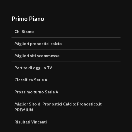
Primo Piano
Chi Siamo
Migliori pronostici calcio
Migliori siti scommesse
Partite di oggi in TV
Classifica Serie A
Prossimo turno Serie A
Miglior Sito di Pronostici Calcio: Pronostico.it
PREMIUM
Risultati Vincenti