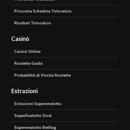
Prossima Schedina Totocalcio
Risultati Totocalcio
Casinò
Casinò Online
Roulette Guida
Probabilità di Vincita Roulette
Estrazioni
Estrazioni Superenalotto
SuperEnalotto Sisal
Superenalotto Betflag