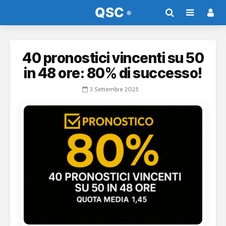
40 pronostici vincenti su 50
in 48 ore: 80% di successo!
3 Settembre 2025