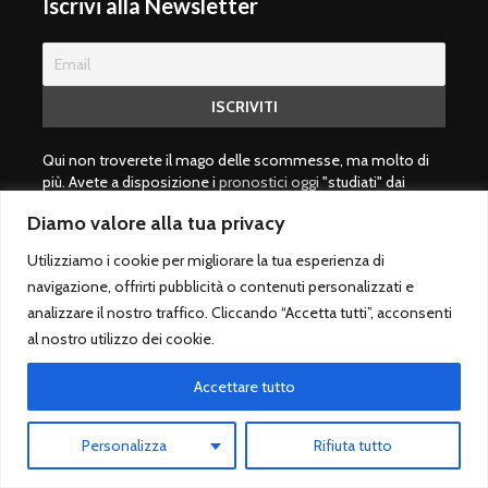
Iscrivi alla Newsletter
Qui non troverete il mago delle scommesse, ma molto di
più. Avete a disposizione i
pronostici oggi
"studiati" dai
nostri esperti di calcio. La community di appassionati di
Diamo valore alla tua privacy
calcio scommesse che gioca con intelligenza, divertendosi.
Utilizziamo i cookie per migliorare la tua esperienza di
Troverai pronostici Serie A, Serie B, Champions League, ma
navigazione, offrirti pubblicità o contenuti personalizzati e
anche tante partite di campionati nordici o dei maggiori
analizzare il nostro traffico. Cliccando “Accetta tutti”, acconsenti
campionati europei. Puoi trovare il pronostico Premier
League o quello della Liga, Ligue 1 o Bundesliga. Ogni giorno
al nostro utilizzo dei cookie.
facciamo una selezione della partite che ci sembrano più
interessanti. Per avere invece tanti decine, se non centinaia
Accettare tutto
di pronostici professionali del giorno, ti rimandiamo
all'apposito sito
Pronostico.it PREMIUM
.
Personalizza
Rifiuta tutto
L'amministratore del sito è Giulio Giorgetti, autore del libro
best seller Quote Scommesse Calcio e padre del Betting