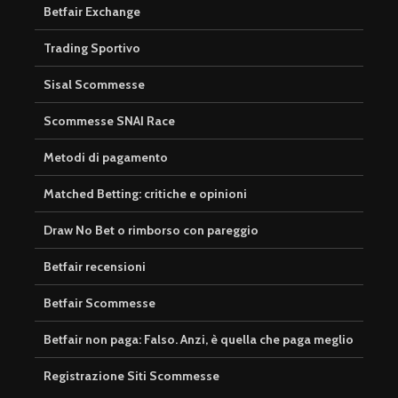
Betfair Exchange
Trading Sportivo
Sisal Scommesse
Scommesse SNAI Race
Metodi di pagamento
Matched Betting: critiche e opinioni
Draw No Bet o rimborso con pareggio
Betfair recensioni
Betfair Scommesse
Betfair non paga: Falso. Anzi, è quella che paga meglio
Registrazione Siti Scommesse