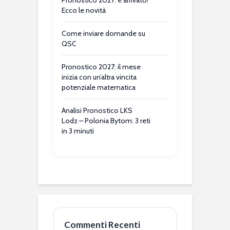
Ecco le novità
Come inviare domande su
QSC
Pronostico 2027: il mese
inizia con un’altra vincita
potenziale matematica
Analisi Pronostico LKS
Lodz – Polonia Bytom: 3 reti
in 3 minuti
Commenti Recenti