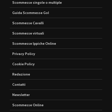
Scommesse singole o multiple
Guida Scommesse Gol
Scommesse Cavalli
Scommesse virtuali
Scommesse Ippiche Online
Privacy Policy
Cookie Policy
Redazione
Contatti
Newsletter
Scommesse Online