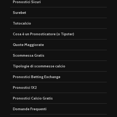
Pronostici Sicuri
Surebet
Totocalcio
Cosa è un Pronosticatore (o Tipster)
Quote Maggiorate
Scommessa Gratis
Tipologie di scommesse calcio
Pronostici Betting Exchange
Pronostici 1X2
Pronostici Calcio Gratis
Domande Frequenti